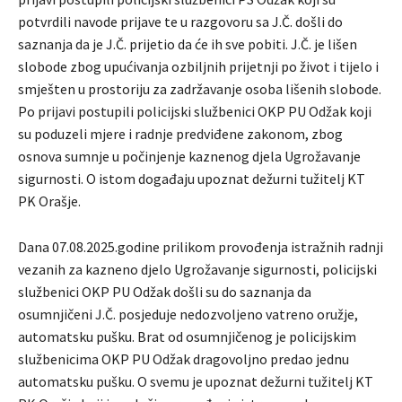
potvrdili navode prijave te u razgovoru sa J.Č. došli do
saznanja da je J.Č. prijetio da će ih sve pobiti. J.Č. je lišen
slobode zbog upućivanja ozbiljnih prijetnji po život i tijelo i
smješten u prostoriju za zadržavanje osoba lišenih slobode.
Po prijavi postupili policijski službenici OKP PU Odžak koji
su poduzeli mjere i radnje predviđene zakonom, zbog
osnova sumnje u počinjenje kaznenog djela Ugrožavanje
sigurnosti. O istom događaju upoznat dežurni tužitelj KT
PK Orašje.
Dana 07.08.2025.godine prilikom provođenja istražnih radnji
vezanih za kazneno djelo Ugrožavanje sigurnosti, policijski
službenici OKP PU Odžak došli su do saznanja da
osumnjičeni J.Č. posjeduje nedozvoljeno vatreno oružje,
automatsku pušku. Brat od osumnjičenog je policijskim
službenicima OKP PU Odžak dragovoljno predao jednu
automatsku pušku. O svemu je upoznat dežurni tužitelj KT