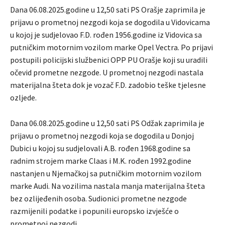
Dana 06.08.2025.godine u 12,50 sati PS Orašje zaprimila je
prijavu o prometnoj nezgodi koja se dogodila u Vidovicama
u kojoj je sudjelovao F.D. rođen 1956.godine iz Vidovica sa
putničkim motornim vozilom marke Opel Vectra. Po prijavi
postupili policijski službenici OPP PU Orašje koji su uradili
očevid prometne nezgode. U prometnoj nezgodi nastala
materijalna šteta dok je vozač F.D. zadobio teške tjelesne
ozljede.
Dana 06.08.2025.godine u 12,50 sati PS Odžak zaprimila je
prijavu o prometnoj nezgodi koja se dogodila u Donjoj
Dubici u kojoj su sudjelovali A.B. rođen 1968.godine sa
radnim strojem marke Claas i M.K. rođen 1992.godine
nastanjen u Njemačkoj sa putničkim motornim vozilom
marke Audi. Na vozilima nastala manja materijalna šteta
bez ozlijeđenih osoba. Sudionici prometne nezgode
razmijenili podatke i popunili europsko izvješće o
prometnoj nezgodi.