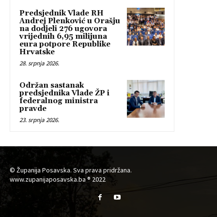
Predsjednik Vlade RH
Andrej Plenković u Orašju
na dodjeli 276 ugovora
vrijednih 6,95 milijuna
eura potpore Republike
Hrvatske
28. srpnja 2026.
Održan sastanak
predsjednika Vlade ŽP i
federalnog ministra
pravde
23. srpnja 2026.
© Županija Posavska. Sva prava pridržana.
www.zupanijaposavska.ba ® 2022