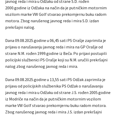
javnog reda i mira u Odžaku od strane S.D. rođen
2000.godine iz Odžaka na način da je putničkim motornim
vozilom marke VW Golf stvarao prekomjernu buku radom
motora. Zbog narušenog javnog reda i mira S.D. izdan
prekršajni nalog.
Dana 09.08.2025.godine u 06,45 sati PS Orašje zaprimila je
prijavu o narušavanju javnog reda i mira na GP Orašje od
strane N.M. rođen 1999.godine iz Beča. Po prijavi postupili
policijski službenici PS Orašje koji su N.M. uručili prekršajni
nalog zbog narušenog javnog reda i mira.
Dana 09.08.2025.godine u 13,55 sati PS Odžak zaprimila je
prijavu od policijskih službenika PS Odžak o narušavanju
javnog reda i mira u Odžaku od strane J.S. rođen 2005.godine
iz Modriče na način da je putničkim motornim vozilom
marke VW Golf stvarao prekomjernu buku radom motora.
Zbog narušenog javnog reda i mira J.S. izdan prekršajni