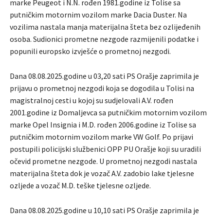
marke Peugeot i N.N. rođen 1981.godine iz Tolise sa
putničkim motornim vozilom marke Dacia Duster. Na
vozilima nastala manja materijalna šteta bez ozlijeđenih
osoba. Sudionici prometne nezgode razmijenili podatke i
popunili europsko izvješće o prometnoj nezgodi.
Dana 08.08.2025.godine u 03,20 sati PS Orašje zaprimila je
prijavu o prometnoj nezgodi koja se dogodila u Tolisi na
magistralnoj cesti u kojoj su sudjelovali A.V. rođen
2001.godine iz Domaljevca sa putničkim motornim vozilom
marke Opel Insignia i M.D. rođen 2006.godine iz Tolise sa
putničkim motornim vozilom marke VW Golf. Po prijavi
postupili policijski službenici OPP PU Orašje koji su uradili
očevid prometne nezgode. U prometnoj nezgodi nastala
materijalna šteta dok je vozač A.V. zadobio lake tjelesne
ozljede a vozač M.D. teške tjelesne ozljede.
Dana 08.08.2025.godine u 10,10 sati PS Orašje zaprimila je