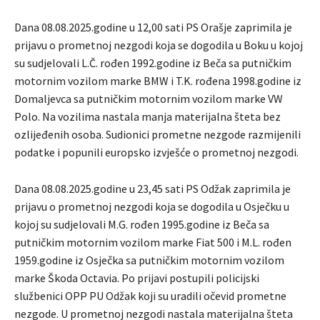
Dana 08.08.2025.godine u 12,00 sati PS Orašje zaprimila je
prijavu o prometnoj nezgodi koja se dogodila u Boku u kojoj
su sudjelovali L.Č. rođen 1992.godine iz Beča sa putničkim
motornim vozilom marke BMW i T.K. rođena 1998.godine iz
Domaljevca sa putničkim motornim vozilom marke VW
Polo. Na vozilima nastala manja materijalna šteta bez
ozlijeđenih osoba. Sudionici prometne nezgode razmijenili
podatke i popunili europsko izvješće o prometnoj nezgodi.
Dana 08.08.2025.godine u 23,45 sati PS Odžak zaprimila je
prijavu o prometnoj nezgodi koja se dogodila u Osječku u
kojoj su sudjelovali M.G. rođen 1995.godine iz Beča sa
putničkim motornim vozilom marke Fiat 500 i M.L. rođen
1959.godine iz Osječka sa putničkim motornim vozilom
marke Škoda Octavia. Po prijavi postupili policijski
službenici OPP PU Odžak koji su uradili očevid prometne
nezgode. U prometnoj nezgodi nastala materijalna šteta