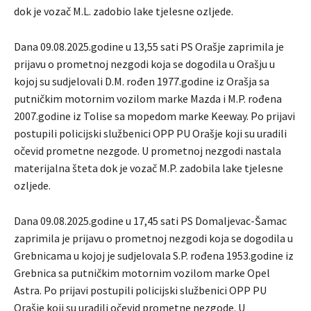
dok je vozač M.L. zadobio lake tjelesne ozljede.
Dana 09.08.2025.godine u 13,55 sati PS Orašje zaprimila je
prijavu o prometnoj nezgodi koja se dogodila u Orašju u
kojoj su sudjelovali D.M. rođen 1977.godine iz Orašja sa
putničkim motornim vozilom marke Mazda i M.P. rođena
2007.godine iz Tolise sa mopedom marke Keeway. Po prijavi
postupili policijski službenici OPP PU Orašje koji su uradili
očevid prometne nezgode. U prometnoj nezgodi nastala
materijalna šteta dok je vozač M.P. zadobila lake tjelesne
ozljede.
Dana 09.08.2025.godine u 17,45 sati PS Domaljevac-Šamac
zaprimila je prijavu o prometnoj nezgodi koja se dogodila u
Grebnicama u kojoj je sudjelovala S.P. rođena 1953.godine iz
Grebnica sa putničkim motornim vozilom marke Opel
Astra. Po prijavi postupili policijski službenici OPP PU
Orašje koji su uradili očevid prometne nezgode. U