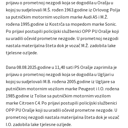
prijavu o prometnoj nezgodi koja se dogodila u Orašju u
kojoj su sudjelovali M.Š. rođen 1963.godine iz Orlovog Polja
sa putničkim motornim vozilom marke Audi A5 i M.Ž.
rođena 1995.godine iz Kostrča sa mopedom marke Sonic.
Po prijavi postupili policijski službenici OPP PU Orašje koji
su uradili očevid prometne nezgode. U prometnoj nezgodi
nastala materijalna šteta dok je vozač M.Ž. zadobila lake
tjelesne ozljede.
Dana 08.08.2025.godine u 11,40 sati PS Orašje zaprimila je
prijavu o prometnoj nezgodi koja se dogodila u Ugljari u
kojoj su sudjelovali M.B. rođena 2005.godine iz Ugljare sa
putničkim motornim vozilom marke Peugeot i I.O. rođena
1985.godine iz Tolise sa putničkim motornim vozilom
marke Citroen C4. Po prijavi postupili policijski službenici
OPP PU Orašje koji su uradili očevid prometne nezgode. U
prometnoj nezgodi nastala materijalna šteta dok je vozač
I.O. zadobila lake tjelesne ozljede.