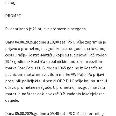
nalog.
PROMET
Evidentirano je 21 prijava prometnih nezgoda.
Dana 04.08.2025.godine u 10,00 sati PS Orašje zaprimila je
prijavu o prometnoj nezgodi koja se dogodila na lokalnoj
cesti Orašje-Kostrč-Matići u kojoj su sudjelovali P.Ž. rođen
1947.godine iz Kostrča sa putničkim motornim vozilom
marke Ford Focus i Đ.B. rođen 1965.godine iz Kostrča sa
putničkim motornim vozilom marke VW Polo. Po prijavi
postupili policijski službenici OPP PU Orašje koji su uradili
očevid prometne nezgode. U prometnoj nezgodi nastala
materijalna šteta dok je vozač Đ.B. zadobio lake tjelesne
ozljede.
Dana 05.08.2025.godine u 09,40 sati PS Odžak zaprimila je