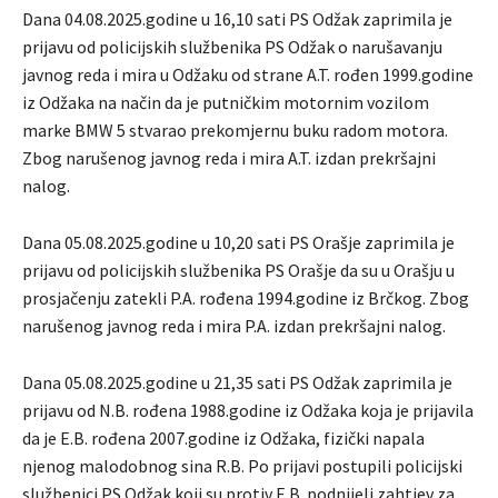
Dana 04.08.2025.godine u 16,10 sati PS Odžak zaprimila je
prijavu od policijskih službenika PS Odžak o narušavanju
javnog reda i mira u Odžaku od strane A.T. rođen 1999.godine
iz Odžaka na način da je putničkim motornim vozilom
marke BMW 5 stvarao prekomjernu buku radom motora.
Zbog narušenog javnog reda i mira A.T. izdan prekršajni
nalog.
Dana 05.08.2025.godine u 10,20 sati PS Orašje zaprimila je
prijavu od policijskih službenika PS Orašje da su u Orašju u
prosjačenju zatekli P.A. rođena 1994.godine iz Brčkog. Zbog
narušenog javnog reda i mira P.A. izdan prekršajni nalog.
Dana 05.08.2025.godine u 21,35 sati PS Odžak zaprimila je
prijavu od N.B. rođena 1988.godine iz Odžaka koja je prijavila
da je E.B. rođena 2007.godine iz Odžaka, fizički napala
njenog malodobnog sina R.B. Po prijavi postupili policijski
službenici PS Odžak koji su protiv E.B. podnijeli zahtjev za