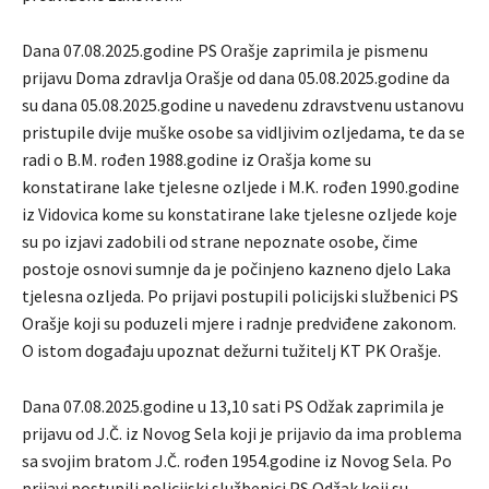
Dana 07.08.2025.godine PS Orašje zaprimila je pismenu
prijavu Doma zdravlja Orašje od dana 05.08.2025.godine da
su dana 05.08.2025.godine u navedenu zdravstvenu ustanovu
pristupile dvije muške osobe sa vidljivim ozljedama, te da se
radi o B.M. rođen 1988.godine iz Orašja kome su
konstatirane lake tjelesne ozljede i M.K. rođen 1990.godine
iz Vidovica kome su konstatirane lake tjelesne ozljede koje
su po izjavi zadobili od strane nepoznate osobe, čime
postoje osnovi sumnje da je počinjeno kazneno djelo Laka
tjelesna ozljeda. Po prijavi postupili policijski službenici PS
Orašje koji su poduzeli mjere i radnje predviđene zakonom.
O istom događaju upoznat dežurni tužitelj KT PK Orašje.
Dana 07.08.2025.godine u 13,10 sati PS Odžak zaprimila je
prijavu od J.Č. iz Novog Sela koji je prijavio da ima problema
sa svojim bratom J.Č. rođen 1954.godine iz Novog Sela. Po
prijavi postupili policijski službenici PS Odžak koji su