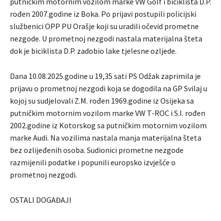
putničkim motornim vozilom marke VW Golf i biciklista D.P.
rođen 2007.godine iz Boka. Po prijavi postupili policijski
službenici OPP PU Orašje koji su uradili očevid prometne
nezgode. U prometnoj nezgodi nastala materijalna šteta
dok je biciklista D.P. zadobio lake tjelesne ozljede.
Dana 10.08.2025.godine u 19,35 sati PS Odžak zaprimila je
prijavu o prometnoj nezgodi koja se dogodila na GP Svilaj u
kojoj su sudjelovali Z.M. rođen 1969.godine iz Osijeka sa
putničkim motornim vozilom marke VW T-ROC i S.I. rođen
2002.godine iz Kotorskog sa putničkim motornim vozilom
marke Audi. Na vozilima nastala manja materijalna šteta
bez ozlijeđenih osoba. Sudionici prometne nezgode
razmijenili podatke i popunili europsko izvješće o
prometnoj nezgodi.
OSTALI DOGAĐAJI