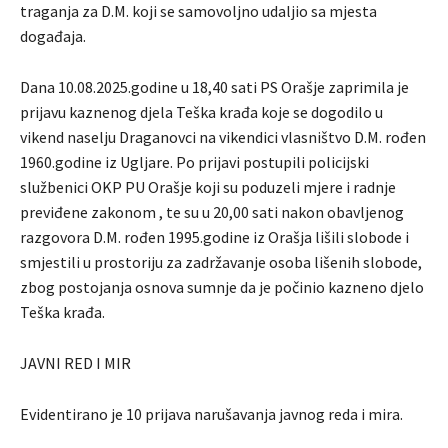
traganja za D.M. koji se samovoljno udaljio sa mjesta
događaja.
Dana 10.08.2025.godine u 18,40 sati PS Orašje zaprimila je
prijavu kaznenog djela Teška krađa koje se dogodilo u
vikend naselju Draganovci na vikendici vlasništvo D.M. rođen
1960.godine iz Ugljare. Po prijavi postupili policijski
službenici OKP PU Orašje koji su poduzeli mjere i radnje
previđene zakonom , te su u 20,00 sati nakon obavljenog
razgovora D.M. rođen 1995.godine iz Orašja lišili slobode i
smjestili u prostoriju za zadržavanje osoba lišenih slobode,
zbog postojanja osnova sumnje da je počinio kazneno djelo
Teška krađa.
JAVNI RED I MIR
Evidentirano je 10 prijava narušavanja javnog reda i mira.