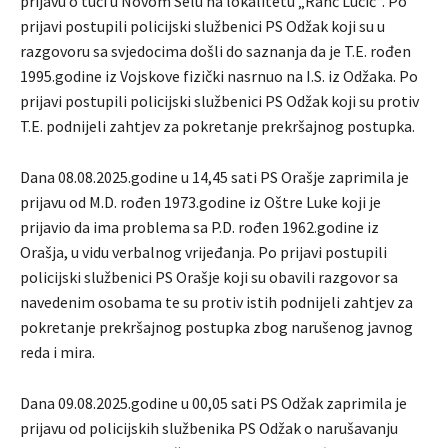
prijavu o tuči u Novom Selu na lokalitetu „Ranč Lucić“. Po
prijavi postupili policijski službenici PS Odžak koji su u
razgovoru sa svjedocima došli do saznanja da je T.E. rođen
1995.godine iz Vojskove fizički nasrnuo na I.S. iz Odžaka. Po
prijavi postupili policijski službenici PS Odžak koji su protiv
T.E. podnijeli zahtjev za pokretanje prekršajnog postupka.
Dana 08.08.2025.godine u 14,45 sati PS Orašje zaprimila je
prijavu od M.D. rođen 1973.godine iz Oštre Luke koji je
prijavio da ima problema sa P.D. rođen 1962.godine iz
Orašja, u vidu verbalnog vrijeđanja. Po prijavi postupili
policijski službenici PS Orašje koji su obavili razgovor sa
navedenim osobama te su protiv istih podnijeli zahtjev za
pokretanje prekršajnog postupka zbog narušenog javnog
reda i mira.
Dana 09.08.2025.godine u 00,05 sati PS Odžak zaprimila je
prijavu od policijskih službenika PS Odžak o narušavanju