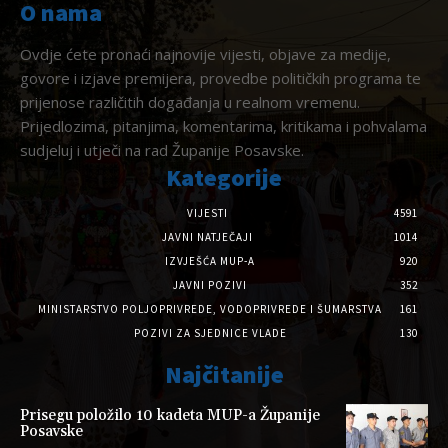
O nama
Ovdje ćete pronaći najnovije vijesti, objave za medije,
govore i izjave premijera, provedbe političkih programa te
prijenose različitih događanja u realnom vremenu.
Prijedlozima, pitanjima, komentarima, kritikama i pohvalama
sudjeluj i utječi na rad Županije Posavske.
Kategorije
VIJESTI
4591
JAVNI NATJEČAJI
1014
IZVJEŠĆA MUP-A
920
JAVNI POZIVI
352
MINISTARSTVO POLJOPRIVREDE, VODOPRIVREDE I ŠUMARSTVA
161
POZIVI ZA SJEDNICE VLADE
130
Najčitanije
Prisegu položilo 10 kadeta MUP-a Županije
Posavske