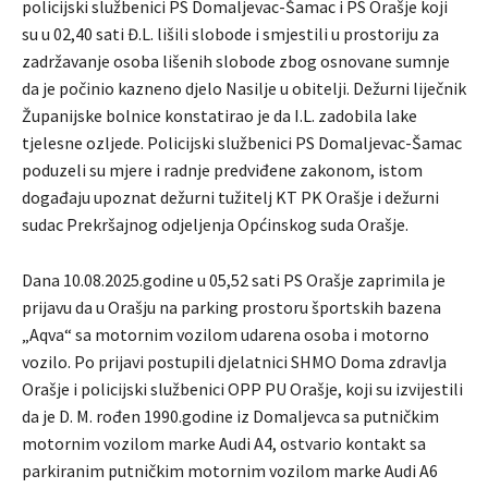
policijski službenici PS Domaljevac-Šamac i PS Orašje koji
su u 02,40 sati Đ.L. lišili slobode i smjestili u prostoriju za
zadržavanje osoba lišenih slobode zbog osnovane sumnje
da je počinio kazneno djelo Nasilje u obitelji. Dežurni liječnik
Županijske bolnice konstatirao je da I.L. zadobila lake
tjelesne ozljede. Policijski službenici PS Domaljevac-Šamac
poduzeli su mjere i radnje predviđene zakonom, istom
događaju upoznat dežurni tužitelj KT PK Orašje i dežurni
sudac Prekršajnog odjeljenja Općinskog suda Orašje.
Dana 10.08.2025.godine u 05,52 sati PS Orašje zaprimila je
prijavu da u Orašju na parking prostoru športskih bazena
„Aqva“ sa motornim vozilom udarena osoba i motorno
vozilo. Po prijavi postupili djelatnici SHMO Doma zdravlja
Orašje i policijski službenici OPP PU Orašje, koji su izvijestili
da je D. M. rođen 1990.godine iz Domaljevca sa putničkim
motornim vozilom marke Audi A4, ostvario kontakt sa
parkiranim putničkim motornim vozilom marke Audi A6