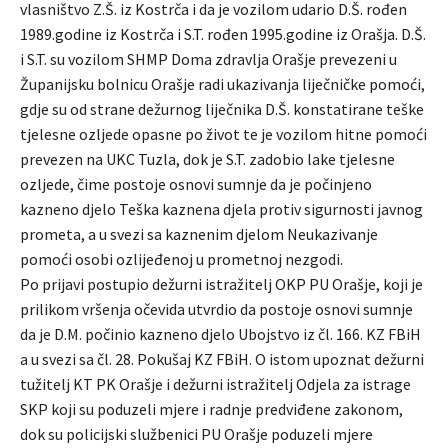
vlasništvo Z.Š. iz Kostrča i da je vozilom udario D.Š. rođen
1989.godine iz Kostrča i S.T. rođen 1995.godine iz Orašja. D.Š.
i S.T. su vozilom SHMP Doma zdravlja Orašje prevezeni u
Županijsku bolnicu Orašje radi ukazivanja liječničke pomoći,
gdje su od strane dežurnog liječnika D.Š. konstatirane teške
tjelesne ozljede opasne po život te je vozilom hitne pomoći
prevezen na UKC Tuzla, dok je S.T. zadobio lake tjelesne
ozljede, čime postoje osnovi sumnje da je počinjeno
kazneno djelo Teška kaznena djela protiv sigurnosti javnog
prometa, a u svezi sa kaznenim djelom Neukazivanje
pomoći osobi ozlijeđenoj u prometnoj nezgodi.
Po prijavi postupio dežurni istražitelj OKP PU Orašje, koji je
prilikom vršenja očevida utvrdio da postoje osnovi sumnje
da je D.M. počinio kazneno djelo Ubojstvo iz čl. 166. KZ FBiH
a u svezi sa čl. 28. Pokušaj KZ FBiH. O istom upoznat dežurni
tužitelj KT PK Orašje i dežurni istražitelj Odjela za istrage
SKP koji su poduzeli mjere i radnje predviđene zakonom,
dok su policijski službenici PU Orašje poduzeli mjere