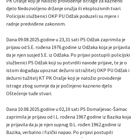
PK Orašje koji je naložio provođenje istrage za kazneno
djelo Nedozvoljeno držanje oružja ili eksplozivnih tvari.
Policijski službenici OKP PU Odžak poduzeli su mjere i
radnje predviđene zakonom.
Dana 09.08.2025.godine u 23,31 sati PS Odžak zaprimila je
prijavu od S.E. rođena 1976.godine iz Odžaka koja je prijavila
da je njen susjed S.E. iz Odžaka. Po prijavi postupili policijski
službenici PS Odžak koji su potvrdili navode prijave, te je o
istom događaju upoznat dežurni istražitelj OKP PU Odžak i
dežurni tužitelj KT PK Orašje koji je naložio provođenje
istrage zbog sumnje da je počinjeno kazneno djelo
Oštećenje tuđe stvari.
Dana 10.08.2025.godine u 02,10 sati PS Domaljevac-Šamac
zaprimila je prijavu od I.L. rođena 1967.godine iz Bazika koja
je prijavila da ju je njen suprug Đ.L. rođen 1962.godine iz
Bazika, verbalno i fizički napao. Po prijavi postupili