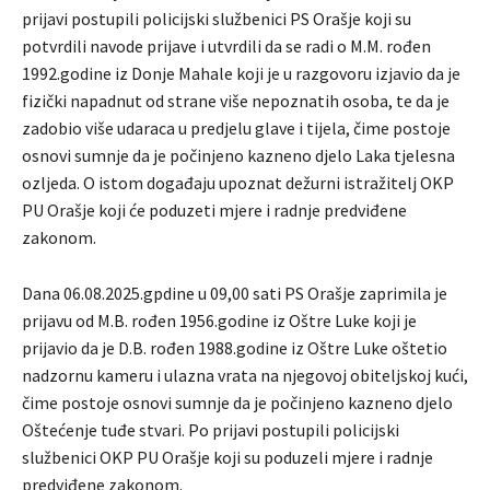
prijavi postupili policijski službenici PS Orašje koji su
potvrdili navode prijave i utvrdili da se radi o M.M. rođen
1992.godine iz Donje Mahale koji je u razgovoru izjavio da je
fizički napadnut od strane više nepoznatih osoba, te da je
zadobio više udaraca u predjelu glave i tijela, čime postoje
osnovi sumnje da je počinjeno kazneno djelo Laka tjelesna
ozljeda. O istom događaju upoznat dežurni istražitelj OKP
PU Orašje koji će poduzeti mjere i radnje predviđene
zakonom.
Dana 06.08.2025.gpdine u 09,00 sati PS Orašje zaprimila je
prijavu od M.B. rođen 1956.godine iz Oštre Luke koji je
prijavio da je D.B. rođen 1988.godine iz Oštre Luke oštetio
nadzornu kameru i ulazna vrata na njegovoj obiteljskoj kući,
čime postoje osnovi sumnje da je počinjeno kazneno djelo
Oštećenje tuđe stvari. Po prijavi postupili policijski
službenici OKP PU Orašje koji su poduzeli mjere i radnje
predviđene zakonom.