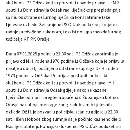
službenici PS Odžak koji su potvrdili navode prijave, te M.Z.
uputili u Dom zdravlja Odžak radi liječničkog pregleda gdje
su mu od strane dežurnog liječnika konstatirane lake
tjelesne ozljede. Šef smjene PS Odžak poduzeo je mjere i
radnje predviđene zakonom, te o istom upoznao dežurnog
tužitelja KT PK Orašje.
Dana 07.01.2025.godine u 21,30 sati PS Odžak zaprimila je
prijavu od M.H. rođena 1970.godine iz Odžaka koja je prijavila
nasilje u obitelji počinjeno od strane supruga Dž.H. rođen
1973.godine iz Odžaka. Po prijavi postupili policijski
službenici PS Odžak koji su potvrdili navode prijave i M.H.
uputili u Dom zdravlja Odžak gdje je nakon ukazane
liječničke pomoći i pregleda upućena u Županijsku bolnicu
Orašje na daljnje pretrage zbog zadobivenih tjelesnih
ozljeda. Dž.H. je pozvan u policijsku stanicu gdje je u 22,30
sati lišen slobode zbog sumnje da je počinio kazneno djelo
Nasilje u obitelji. Policijski službenici PS Odžak poduzeli su