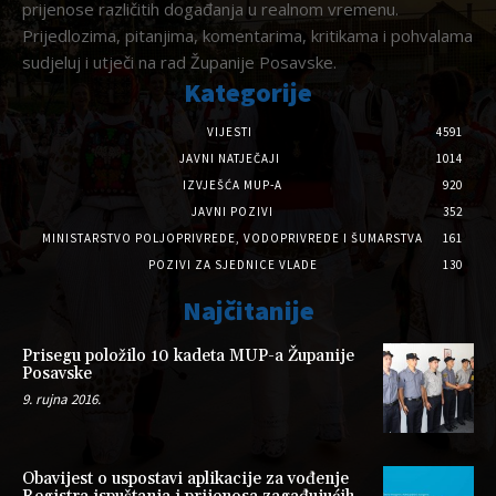
prijenose različitih događanja u realnom vremenu.
Prijedlozima, pitanjima, komentarima, kritikama i pohvalama
sudjeluj i utječi na rad Županije Posavske.
Kategorije
VIJESTI
4591
JAVNI NATJEČAJI
1014
IZVJEŠĆA MUP-A
920
JAVNI POZIVI
352
MINISTARSTVO POLJOPRIVREDE, VODOPRIVREDE I ŠUMARSTVA
161
POZIVI ZA SJEDNICE VLADE
130
Najčitanije
Prisegu položilo 10 kadeta MUP-a Županije
Posavske
9. rujna 2016.
Obavijest o uspostavi aplikacije za vođenje