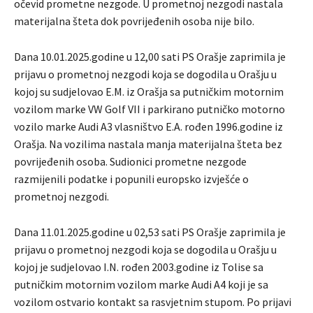
očevid prometne nezgode. U prometnoj nezgodi nastala
materijalna šteta dok povrijeđenih osoba nije bilo.
Dana 10.01.2025.godine u 12,00 sati PS Orašje zaprimila je
prijavu o prometnoj nezgodi koja se dogodila u Orašju u
kojoj su sudjelovao E.M. iz Orašja sa putničkim motornim
vozilom marke VW Golf VII i parkirano putničko motorno
vozilo marke Audi A3 vlasništvo E.A. rođen 1996.godine iz
Orašja. Na vozilima nastala manja materijalna šteta bez
povrijeđenih osoba. Sudionici prometne nezgode
razmijenili podatke i popunili europsko izvješće o
prometnoj nezgodi.
Dana 11.01.2025.godine u 02,53 sati PS Orašje zaprimila je
prijavu o prometnoj nezgodi koja se dogodila u Orašju u
kojoj je sudjelovao I.N. rođen 2003.godine iz Tolise sa
putničkim motornim vozilom marke Audi A4 koji je sa
vozilom ostvario kontakt sa rasvjetnim stupom. Po prijavi