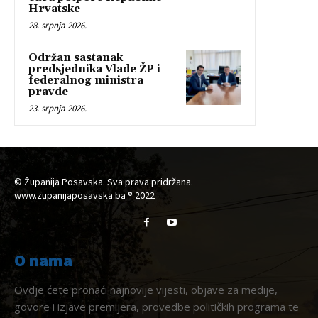
Hrvatske
28. srpnja 2026.
Održan sastanak
predsjednika Vlade ŽP i
federalnog ministra
pravde
23. srpnja 2026.
© Županija Posavska. Sva prava pridržana.
www.zupanijaposavska.ba ® 2022
O nama
Ovdje ćete pronaći najnovije vijesti, objave za medije,
govore i izjave premijera, provedbe političkih programa te