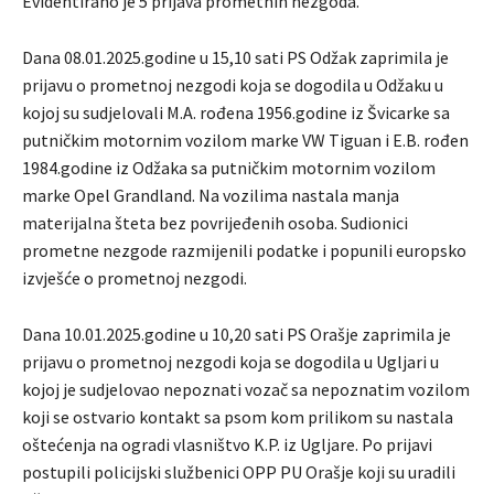
Evidentirano je 5 prijava prometnih nezgoda.
Dana 08.01.2025.godine u 15,10 sati PS Odžak zaprimila je
prijavu o prometnoj nezgodi koja se dogodila u Odžaku u
kojoj su sudjelovali M.A. rođena 1956.godine iz Švicarke sa
putničkim motornim vozilom marke VW Tiguan i E.B. rođen
1984.godine iz Odžaka sa putničkim motornim vozilom
marke Opel Grandland. Na vozilima nastala manja
materijalna šteta bez povrijeđenih osoba. Sudionici
prometne nezgode razmijenili podatke i popunili europsko
izvješće o prometnoj nezgodi.
Dana 10.01.2025.godine u 10,20 sati PS Orašje zaprimila je
prijavu o prometnoj nezgodi koja se dogodila u Ugljari u
kojoj je sudjelovao nepoznati vozač sa nepoznatim vozilom
koji se ostvario kontakt sa psom kom prilikom su nastala
oštećenja na ogradi vlasništvo K.P. iz Ugljare. Po prijavi
postupili policijski službenici OPP PU Orašje koji su uradili