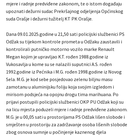
mjere i radnje predviđene zakonom, te o istom događaju
upoznati dežurni sudac Prekršajnog odjeljenja Općinskog
suda Orašje i dežurni tužitelj KT PK Orašje.
Dana 09.01.2025.godine u 21,50 sati policijski službenici PS
Odžak su tijekom kontrole prometa u Odžaku zaustavili i
kontrolirali putničko motorno vozilo marke Renault
Megan kojim je upravljao K.T. rođen 1988.godine iz
Vukosavlja u kome su se nalazili suputnici A.S. rođen
1992.godine iz Pećnika i M.G. rođen 1998.godine iz Novog
Sela. M.G. je kod sebe posjedovao zelenu biljnu masu
zamotanu u aluminijsku foliju koja svojim izgledom i
mirisom podsjeća na opojnu drogu tima marihuana. Po
prijavi postupili policijski službenici OKP PU Odžak koji su
na licu mjesta poduzeli mjere i radnje predviđene zakonom.
M.G. je u 00,05 sati u prostorijama PS Odžak lišen slobode i
smješten u prostoriju za zadržavanje osoba lišenih slobode
zbog osnova sumnje u počinjenje kaznenog djela