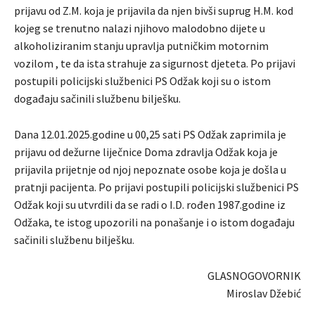
prijavu od Z.M. koja je prijavila da njen bivši suprug H.M. kod
kojeg se trenutno nalazi njihovo malodobno dijete u
alkoholiziranim stanju upravlja putničkim motornim
vozilom , te da ista strahuje za sigurnost djeteta. Po prijavi
postupili policijski službenici PS Odžak koji su o istom
događaju sačinili službenu bilješku.
Dana 12.01.2025.godine u 00,25 sati PS Odžak zaprimila je
prijavu od dežurne liječnice Doma zdravlja Odžak koja je
prijavila prijetnje od njoj nepoznate osobe koja je došla u
pratnji pacijenta. Po prijavi postupili policijski službenici PS
Odžak koji su utvrdili da se radi o I.D. rođen 1987.godine iz
Odžaka, te istog upozorili na ponašanje i o istom događaju
sačinili službenu bilješku.
GLASNOGOVORNIK
Miroslav Džebić