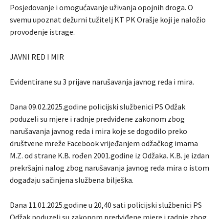
Posjedovanje i omogućavanje uživanja opojnih droga. O
svemu upoznat dežurni tužitelj KT PK Orašje koji je naložio
provođenje istrage.
JAVNI RED I MIR
Evidentirane su 3 prijave narušavanja javnog reda i mira.
Dana 09.02.2025.godine policijski službenici PS Odžak
poduzeli su mjere i radnje predviđene zakonom zbog
narušavanja javnog reda i mira koje se dogodilo preko
društvene mreže Facebook vrijeđanjem odžačkog imama
M.Z. od strane K.B. rođen 2001.godine iz Odžaka. K.B. je izdan
prekršajni nalog zbog narušavanja javnog reda mira o istom
događaju sačinjena službena bilješka.
Dana 11.01.2025.godine u 20,40 sati policijski službenici PS
Odžak poduzeli su zakonom predviđene mjere i radnje zbog