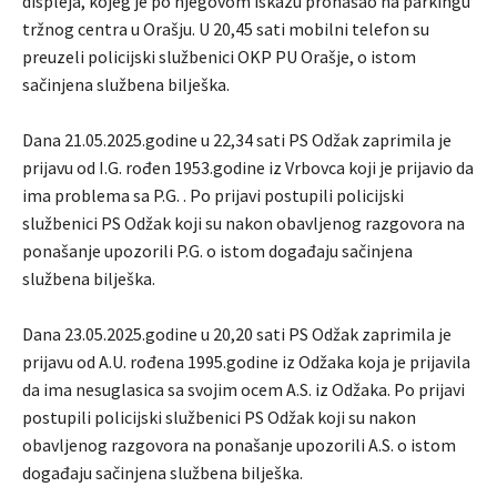
displeja, kojeg je po njegovom iskazu pronašao na parkingu
tržnog centra u Orašju. U 20,45 sati mobilni telefon su
preuzeli policijski službenici OKP PU Orašje, o istom
sačinjena službena bilješka.
Dana 21.05.2025.godine u 22,34 sati PS Odžak zaprimila je
prijavu od I.G. rođen 1953.godine iz Vrbovca koji je prijavio da
ima problema sa P.G. . Po prijavi postupili policijski
službenici PS Odžak koji su nakon obavljenog razgovora na
ponašanje upozorili P.G. o istom događaju sačinjena
službena bilješka.
Dana 23.05.2025.godine u 20,20 sati PS Odžak zaprimila je
prijavu od A.U. rođena 1995.godine iz Odžaka koja je prijavila
da ima nesuglasica sa svojim ocem A.S. iz Odžaka. Po prijavi
postupili policijski službenici PS Odžak koji su nakon
obavljenog razgovora na ponašanje upozorili A.S. o istom
događaju sačinjena službena bilješka.