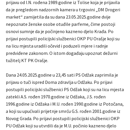
prijavu od I.N. rođena 1989.godine iz Tolise koja je prijavila
da je pregledom nadzornih kamera u trgovini „DM Drogeri
market“ zamijetila da su dana 23.05.2025.godine dvije
nepoznate ženske osobe otuđile parfeme, čime postoji
osnovi sumnje da je počinjeno kazneno djelo Krađa. Po
prijavi postupili policijski službenici OKP PU Orašje koji su
na licu mjesta uradili očevid i poduzeli mjere i radnje
predviđene zakonom. O istom događaju upoznat dežurni
tužitelj KT PK Orašje.
Dana 24.05.2025.godine u 23,45 sati PS Odžak zaprimila je
prijavu o tuči ispred Doma zdravlja u Odžaku. Po prijavi
postupili policijski službenici PS Odžak koji su na licu mjesta
zatekli A.S. rođen 1970.godine iz Odžaka, J.S. rođen
1996.godine iz Odžaka i M.U. rođen 1990.godine iz Potočana,
a koji su upućivali prijetnje smrću G.S. rođen 2001.godine iz
Novog Grada. Po prijavi postupili policijski službenici OKP
PU Odžak koji su utvrdili da je M.U. počinio kazneno djelo