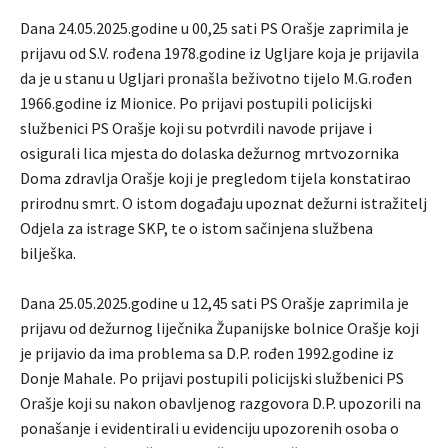
Dana 24.05.2025.godine u 00,25 sati PS Orašje zaprimila je
prijavu od S.V. rođena 1978.godine iz Ugljare koja je prijavila
da je u stanu u Ugljari pronašla beživotno tijelo M.G.rođen
1966.godine iz Mionice. Po prijavi postupili policijski
službenici PS Orašje koji su potvrdili navode prijave i
osigurali lica mjesta do dolaska dežurnog mrtvozornika
Doma zdravlja Orašje koji je pregledom tijela konstatirao
prirodnu smrt. O istom događaju upoznat dežurni istražitelj
Odjela za istrage SKP, te o istom sačinjena službena
bilješka.
Dana 25.05.2025.godine u 12,45 sati PS Orašje zaprimila je
prijavu od dežurnog liječnika Županijske bolnice Orašje koji
je prijavio da ima problema sa D.P. rođen 1992.godine iz
Donje Mahale. Po prijavi postupili policijski službenici PS
Orašje koji su nakon obavljenog razgovora D.P. upozorili na
ponašanje i evidentirali u evidenciju upozorenih osoba o