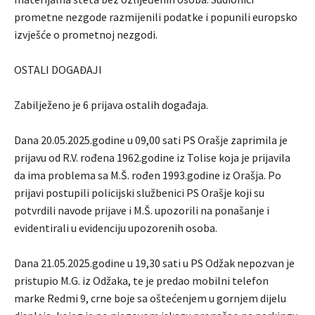
prometne nezgode razmijenili podatke i popunili europsko
izvješće o prometnoj nezgodi.
OSTALI DOGAĐAJI
Zabilježeno je 6 prijava ostalih događaja.
Dana 20.05.2025.godine u 09,00 sati PS Orašje zaprimila je
prijavu od R.V. rođena 1962.godine iz Tolise koja je prijavila
da ima problema sa M.Š. rođen 1993.godine iz Orašja. Po
prijavi postupili policijski službenici PS Orašje koji su
potvrdili navode prijave i M.Š. upozorili na ponašanje i
evidentirali u evidenciju upozorenih osoba.
Dana 21.05.2025.godine u 19,30 sati u PS Odžak nepozvan je
pristupio M.G. iz Odžaka, te je predao mobilni telefon
marke Redmi 9, crne boje sa oštećenjem u gornjem dijelu