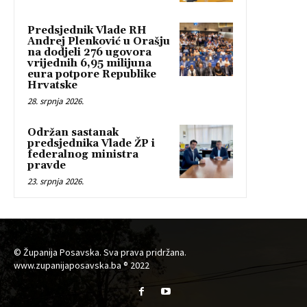
Predsjednik Vlade RH
Andrej Plenković u Orašju
na dodjeli 276 ugovora
vrijednih 6,95 milijuna
eura potpore Republike
Hrvatske
28. srpnja 2026.
Održan sastanak
predsjednika Vlade ŽP i
federalnog ministra
pravde
23. srpnja 2026.
© Županija Posavska. Sva prava pridržana.
www.zupanijaposavska.ba ® 2022