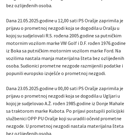
bez ozlijeđenih osoba.
Dana 21.05.2025.godine u 12,00 sati PS Orašje zaprimila je
prijavu o prometnoj nezgodi koja se dogodila u Orašju u
kojoj su sudjelovali R.S. rođena 2005.godine sa putničkim
motornim vozilom marke VW Golf i D.F. rođen 1976.godine
iz Boka sa putničkim motornim vozilom marke Ford. Na
vozilima nastala manja materijalna šteta bez ozlijeđenih
osoba. Sudionici prometne nezgode razmijenili podatke i
popunili europsko izvješće o prometnoj nezgodi.
Dana 23.05.2025.godine u 00,00 sati PS Orašje zaprimila je
prijavu o prometnoj nezgodi koja se dogodila u Ugljari u
kojoj je sudjelovao A.Ž. rođen 1985.godine iz Donje Mahale
sa traktorom marke Kubota. Po prijavi postupili policijski
službenici OPP PU Orašje koji su uradili očevid prometne
nezgode. U prometnoj nezgodi nastala materijalna šteta
bez ozlijeđenih osoba.