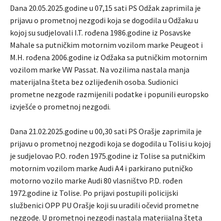
Dana 20.05.2025.godine u 07,15 sati PS Odžak zaprimila je
prijavu o prometnoj nezgodi koja se dogodila u Odžaku u
kojoj su sudjelovali I.T. rođena 1986.godine iz Posavske
Mahale sa putničkim motornim vozilom marke Peugeot i
M.H. rođena 2006.godine iz Odžaka sa putničkim motornim
vozilom marke VW Passat. Na vozilima nastala manja
materijalna šteta bez ozlijeđenih osoba. Sudionici
prometne nezgode razmijenili podatke i popunili europsko
izvješće o prometnoj nezgodi.
Dana 21.02.2025.godine u 00,30 sati PS Orašje zaprimila je
prijavu o prometnoj nezgodi koja se dogodila u Tolisi u kojoj
je sudjelovao P.O. rođen 1975.godine iz Tolise sa putničkim
motornim vozilom marke Audi A4 i parkirano putničko
motorno vozilo marke Audi 80 vlasništvo P.D. rođen
1972.godine iz Tolise. Po prijavi postupili policijski
službenici OPP PU Orašje koji su uradili očevid prometne
nezgode. U prometnoj nezgodi nastala materijalna šteta