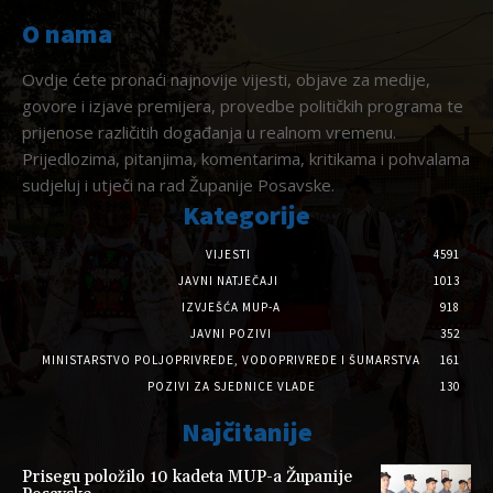
O nama
Ovdje ćete pronaći najnovije vijesti, objave za medije,
govore i izjave premijera, provedbe političkih programa te
prijenose različitih događanja u realnom vremenu.
Prijedlozima, pitanjima, komentarima, kritikama i pohvalama
sudjeluj i utječi na rad Županije Posavske.
Kategorije
VIJESTI
4591
JAVNI NATJEČAJI
1013
IZVJEŠĆA MUP-A
918
JAVNI POZIVI
352
MINISTARSTVO POLJOPRIVREDE, VODOPRIVREDE I ŠUMARSTVA
161
POZIVI ZA SJEDNICE VLADE
130
Najčitanije
Prisegu položilo 10 kadeta MUP-a Županije