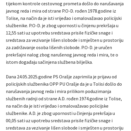
tijekom kontrole cestovnog prometa došlo do narušavanja
javnog reda i mira od strane P.O-D. rođen 1978.godine iz
Tolise, na način da je isti vrijeđao i omalovažavao policijski
službenike. P.O-D. je zbog upornosti u činjenu prekršaja u
12,55 sati uz upotrebu sredstava prisile fizičke snage i
sredstava za vezivanje lišen slobode i smješten u prostoriju
za zadržavanje osoba lišenih slobode. P.O-D. je uručen
prekršajni nalog zbog narušenog javnog reda i mira, te o
istom događaju sačinjena službena bilješka.
Dana 24.05.2025.godine PS Orašje zaprimila je prijavu od
policijskih službenika OPP PU Orašje da je u Tolisi došlo do
narušavanja javnog reda i mira prilikom poduzimanja
službenih radnji od strane A.D. rođen 1974.godine iz Tolise,
na način da je isti vrijeđao i omalovažavao policijske
službenike. A.D. je zbog upornosti u činjenju prekršaja u
00,05 sati uz upotrebu sredstava prisile fizičke snage i
sredstava za vezivanje lišen slobode i smješten u prostoriju