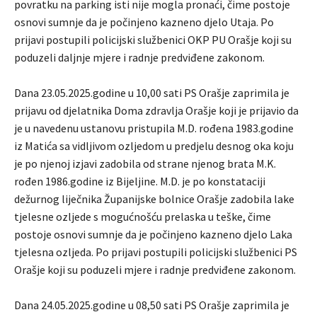
povratku na parking isti nije mogla pronaći, čime postoje
osnovi sumnje da je počinjeno kazneno djelo Utaja. Po
prijavi postupili policijski službenici OKP PU Orašje koji su
poduzeli daljnje mjere i radnje predviđene zakonom.
Dana 23.05.2025.godine u 10,00 sati PS Orašje zaprimila je
prijavu od djelatnika Doma zdravlja Orašje koji je prijavio da
je u navedenu ustanovu pristupila M.D. rođena 1983.godine
iz Matića sa vidljivom ozljedom u predjelu desnog oka koju
je po njenoj izjavi zadobila od strane njenog brata M.K.
rođen 1986.godine iz Bijeljine. M.D. je po konstataciji
dežurnog liječnika Županijske bolnice Orašje zadobila lake
tjelesne ozljede s mogućnošću prelaska u teške, čime
postoje osnovi sumnje da je počinjeno kazneno djelo Laka
tjelesna ozljeda. Po prijavi postupili policijski službenici PS
Orašje koji su poduzeli mjere i radnje predviđene zakonom.
Dana 24.05.2025.godine u 08,50 sati PS Orašje zaprimila je