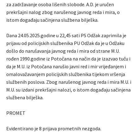
za zadržavanje osoba lišenih slobode. A.D. je uručen
prekršajni nalog zbog narušenog javnog reda i mira, o
istom događaju sačinjena službena bilješka.
Dana 24.05.2025.godine u 22,45 sati PS Odžak zaprimila je
prijavu od policijskih službenika PU Odžak da je u Odžaku
došlo do narušavanja javnog reda i mira od strane M.U.
rođen 1990.godine iz Potočana na način da je izazvao tuču i
da je M.U. iz Potočana narušio javni red i mir vrijeđanjem i
omalovažavanjem policijskih službenika tijekom vršenja
službenih poslova. Zbog narušenog javnog reda i mira M.U. i
M.U. su izdani prekršajni nalozi, o istom događaju sačinjena
službena bilješka.
PROMET
Evidentirano je 8 prijava prometnih nezgoda.