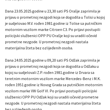
Dana 23.05.2025.godine u 23,30 sati PS Orašje zaprimila je
prijavu o prometnoj nezgodi koja se dogodila u Tolisi u kojoj
je sudjelovao M.V. rođen 1981.godine iz Tolise sa putničkim
motornim vozilom marke Citroen C3. Po prijavi postupili
policijski službenici OPP PU Orašje koji su uradili očevid
prometne nezgode. U prometnoj nezgodi nastala
materijalna šteta bez ozlijeđenih osoba.
Dana 24.05.2025.godine u 09,20 sati PS Odžak zaprimila je
prijavu o prometnoj nezgodi koja se dogodila u Odžaku u
kojoj su sudjelovali Z.P. rođen 1981.godine iz Drvara sa
teretnim motornim vozilom marke Mercedes-Benz i M.K.
rođen 1951.godine iz Novog Grada sa putničkim motornim
vozilom marke VW Golf VI. Po prijavi postupili policijski
službenici OPP PU Odžak koji su uradili očevid prometne
nezgode. U prometnoj nezgodi nastala materijalna šteta
bez ozlijeđenih osoba.