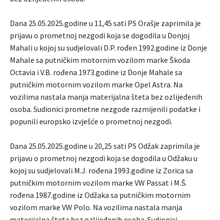
Dana 25.05.2025.godine u 11,45 sati PS Orašje zaprimila je
prijavu o prometnoj nezgodi koja se dogodila u Donjoj
Mahali u kojoj su sudjelovali D.P. rođen 1992.godine iz Donje
Mahale sa putničkim motornim vozilom marke Škoda
Octavia i V.B. rođena 1973.godine iz Donje Mahale sa
putničkim motornim vozilom marke Opel Astra. Na
vozilima nastala manja materijalna šteta bez ozlijeđenih
osoba. Sudionici prometne nezgode razmijenili podatke i
popunili europsko izvješće o prometnoj nezgodi.
Dana 25.05.2025.godine u 20,25 sati PS Odžak zaprimila je
prijavu o prometnoj nezgodi koja se dogodila u Odžaku u
kojoj su sudjelovali M.J. rođena 1993.godine iz Zorica sa
putničkim motornim vozilom marke VW Passat i M.Š.
rođena 1987.godine iz Odžaka sa putničkim motornim
vozilom marke VW Polo. Na vozilima nastala manja
materijalna šteta bez ozlijeđenih osoba. Sudionici