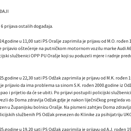
ĐAJI
 6 prijava ostalih događaja.
4.godine u 11,00 sati PS Orašje zaprimila je prijavu od M.O. rođen
 je prijavio oštećenje na putničkom motornom vozilu marke Audi A6.
cijski službenici OPP PU Orašje koji su poduzeli mjere i radnje pre
5.godine u 22,30 sati PS Odžak zaprimila je prijavu od M.K. rođen 
 je prijavio da ima problema sa sinom S.K. rođen 2000.godine iz Odž
ao i prijetio da će se ubiti. Po prijavi postupili policijski službeni
dvezli do Doma zdravlja Odžak gdje je nakon liječničkog pregleda v
en u Županijsku bolnicu Orašje. Na pismeni zahtjev Doma zdravlja
olicijskih službenih PS Odžak prevezen do Klinike za psihijatriju UK
5.godine u 19,20 sati PS Odžak zaprimila je prijavu od A.J. rođen 1