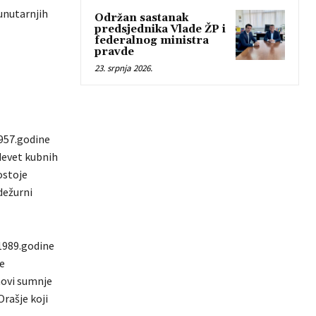
unutarnjih
Održan sastanak
predsjednika Vlade ŽP i
federalnog ministra
pravde
23. srpnja 2026.
1957.godine
 devet kubnih
ostoje
dežurni
 1989.godine
je
ovi sumnje
Orašje koji