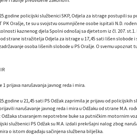
jere i radnje predviđene zakonom.
5.godine policijski službenici SKP, Odjela za istrage postupili su 
T PK Orašje, te su u svojstvu osumnjičene osobe ispitali N.D. rođe
kolnosti kaznenog djela Spolni odnošaj sa djetetom iz čl. 207. st.1.
od strane istražitelja Odjela za istrage u 17,45 sati lišen slobode i
 zadržavanje osoba lišenih slobode u PS Orašje. O svemu upoznat t
MIR
e 1 prijava narušavanja javnog reda i mira.
5.godine u 21,45 sati PS Odžak zaprimila je prijavu od policijskih 
prijavili narušavanje javnog reda i mira u Odžaku od strane M.A. ro
iz Odžaka stvaranjem nepotrebne buke sa putničkim motornim vo
ijski službenici PS Odžak su M.A. izdali prekršajni nalog zbog naru
mira o istom događaju sačinjena službena bilješka.