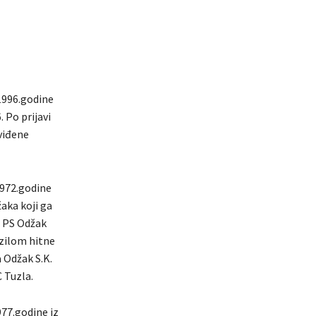
 1996.godine
 Po prijavi
dviđene
1972.godine
aka koji ga
ci PS Odžak
ozilom hitne
 Odžak S.K.
C Tuzla.
977.godine iz