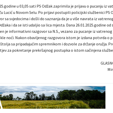
5.godine u 03,05 sati PS Odžak zaprimila je prijavu o pucanju iz v
u Lucić u Novom Selu. Po prijavi postupili policijski službenici PS 
or sa svjedocima i došli do saznanja da je u više navrata iz vatreno
Odžaka i da se isti udaljio sa lica mjesta. Dana 26.01.2025.godine od
n je informativni razgovor sa N.S., vezano za pucanje iz vatrenog
kle noći. Nakon obavljenog razgovora istom je izdana potvrda o
štolja sa pripadajućim spremnikom i dozvole za držanje oružja. Pr
jev za pokretanje prekršajnog postupka o istom sačinjena služben
GLASN
Mir