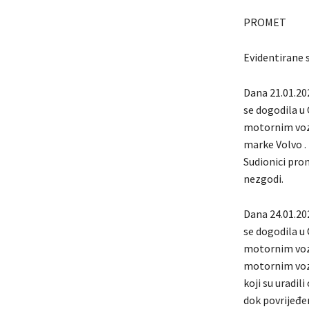
PROMET
Evidentirane 
Dana 21.01.202
se dogodila u 
motornim vozi
marke Volvo .
Sudionici pro
nezgodi.
Dana 24.01.20
se dogodila u 
motornim vozi
motornim vozi
koji su uradi
dok povrijeđen