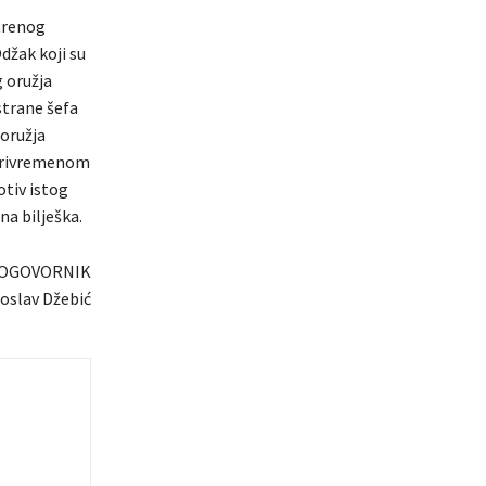
atrenog
Odžak koji su
g oružja
 strane šefa
 oružja
 privremenom
otiv istog
a bilješka.
OGOVORNIK
oslav Džebić