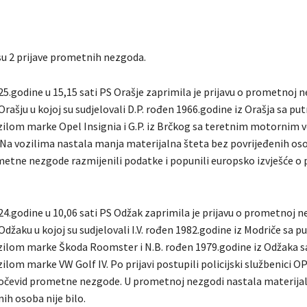
su 2 prijave prometnih nezgoda.
5.godine u 15,15 sati PS Orašje zaprimila je prijavu o prometnoj n
Orašju u kojoj su sudjelovali D.P. rođen 1966.godine iz Orašja sa pu
lom marke Opel Insignia i G.P. iz Brčkog sa teretnim motornim 
 Na vozilima nastala manja materijalna šteta bez povrijeđenih os
metne nezgode razmijenili podatke i popunili europsko izvješće o
24.godine u 10,06 sati PS Odžak zaprimila je prijavu o prometnoj n
Odžaku u kojoj su sudjelovali I.V. rođen 1982.godine iz Modriče sa p
lom marke Škoda Roomster i N.B. rođen 1979.godine iz Odžaka s
lom marke VW Golf IV. Po prijavi postupili policijski službenici 
li očevid prometne nezgode. U prometnoj nezgodi nastala materija
ih osoba nije bilo.