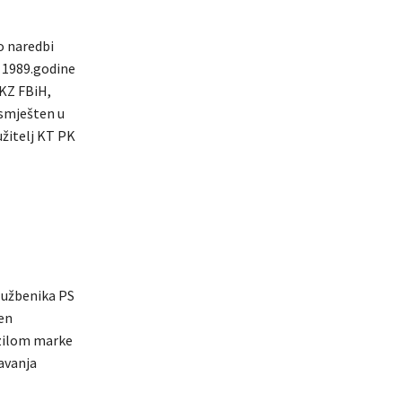
po naredbi
n 1989.godine
 KZ FBiH,
 smješten u
užitelj KT PK
službenika PS
đen
zilom marke
šavanja