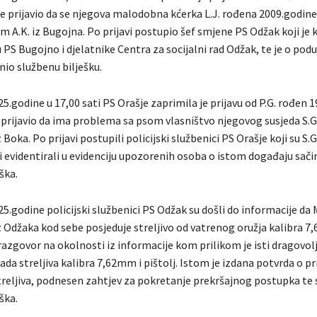
je prijavio da se njegova malodobna kćerka L.J. rođena 2009.godine 
 A.K. iz Bugojna. Po prijavi postupio šef smjene PS Odžak koji je
PS Bugojno i djelatnike Centra za socijalni rad Odžak, te je o pod
nio službenu bilješku.
5.godine u 17,00 sati PS Orašje zaprimila je prijavu od P.G. rođen 
e prijavio da ima problema sa psom vlasništvo njegovog susjeda S.G
 Boka. Po prijavi postupili policijski službenici PS Orašje koji su S.
i evidentirali u evidenciju upozorenih osoba o istom događaju sači
ška.
5.godine policijski službenici PS Odžak su došli do informacije da 
z Odžaka kod sebe posjeduje streljivo od vatrenog oružja kalibra 7
 razgovor na okolnosti iz informacije kom prilikom je isti dragovo
da streljiva kalibra 7,62mm i pištolj. Istom je izdana potvrda o
reljiva, podnesen zahtjev za pokretanje prekršajnog postupka te 
ška.