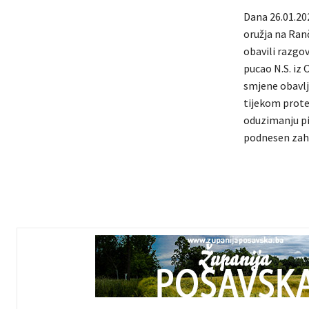
Dana 26.01.202
oružja na Ranč
obavili razgov
pucao N.S. iz 
smjene obavlje
tijekom prote
oduzimanju pi
podnesen zaht