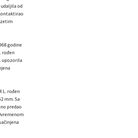
udaljila od
 kontaktirao
uzetim
1968.godine
. rođen
G. upozorila
njena
M.L. rođen
,62 mm. Sa
ljno predao
 privremenom
sačinjena