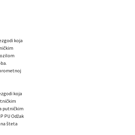
ezgodi koja
tničkim
vozilom
oba.
 prometnoj
ezgodi koja
utničkim
a putničkim
OPP PU Odžak
lna šteta