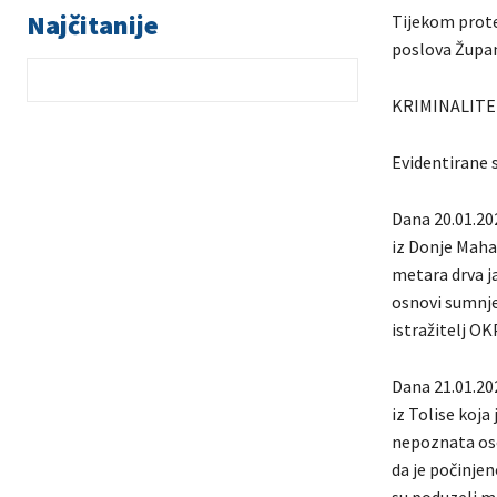
Najčitanije
Tijekom prote
poslova Župani
KRIMINALITE
Evidentirane s
Dana 20.01.202
iz Donje Mahal
metara drva ja
osnovi sumnje
istražitelj O
Dana 21.01.202
iz Tolise koja
nepoznata os
da je počinjen