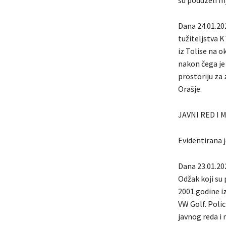
su poduzeli m
Dana 24.01.202
tužiteljstva K
iz Tolise na o
nakon čega je 
prostoriju za
Orašje.
JAVNI RED I 
Evidentirana j
Dana 23.01.202
Odžak koji su 
2001.godine 
VW Golf. Polic
javnog reda i 