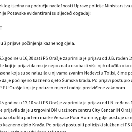
klog tjedna na području nadležnosti Uprave policije Ministarstva 
je Posavske evidentirani su sljedeći događaji:
T
u 3 prijave počinjenja kaznenog djela.
5.godine u 16,30 sati PS Orašje zaprimila je prijavu od J.B. rođen 
e koji je prijavi da mu je nepoznata osoba ili više njih otuđila oko
sena koja su se nalazila u njivama zvanim Neđevci u Tolisi, čime p
 da je počinjeno kazneno djelo Šumska krađa. Po prijavi postupio 
KP PU Orašje koji je poduzeo mjere i radnje predviđene zakonom.
5.godine u 13,10 sati PS Orašje zaprimila je prijavu od I.N. rođena
 je prijavila da je u trgovini DM u tržnom centru City Centar IN Oraš
oba otuđila parfem marke Versace Pour Homme, gdje postoje osn
o kazneno djelo Krađa. Po prijavi postupili policijski službenici PS 