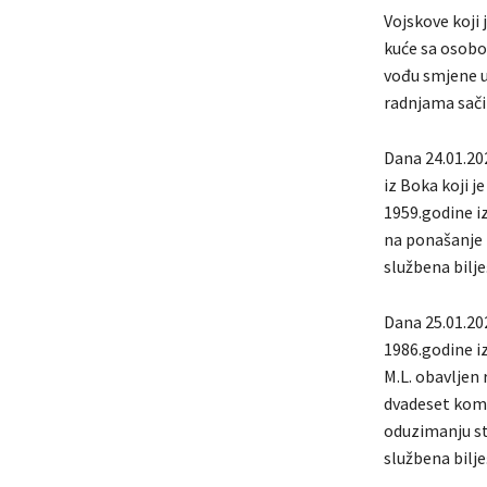
Vojskove koji 
kuće sa osobom
vođu smjene u 
radnjama sači
Dana 24.01.202
iz Boka koji j
1959.godine iz
na ponašanje 
službena bilje
Dana 25.01.202
1986.godine i
M.L. obavljen
dvadeset koma
oduzimanju st
službena bilje