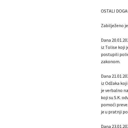
OSTALI DOGA
Zabilježeno je
Dana 20.01.202
iz Tolise koji
postupili poli
zakonom.
Dana 21.01.202
iz Odžaka koji
je verbalno nap
koji su S.K. o
pomoći prevez
je u pratnji p
Dana 23.01.202