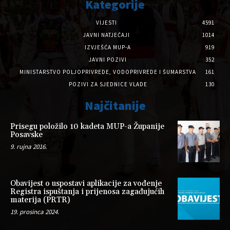
Kategorije
VIJESTI
4591
JAVNI NATJEČAJI
1014
IZVJEŠĆA MUP-A
919
JAVNI POZIVI
352
MINISTARSTVO POLJOPRIVREDE, VODOPRIVREDE I ŠUMARSTVA
161
POZIVI ZA SJEDNICE VLADE
130
Najčitanije
Prisegu položilo 10 kadeta MUP-a Županije
Posavske
9. rujna 2016.
Obavijest o uspostavi aplikacije za vođenje
Registra ispuštanja i prijenosa zagađujućih
materija (PRTR)
19. prosinca 2024.