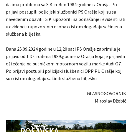
da ima problema sa S.K. rođen 1984.godine iz Orašja. Po
prijavi postupili policijski službenici PS Orašje koji su sa
navedenim obavili i S.K. upozorili na ponašanje i evidentirali
u evidenciju upozorenih osoba o istom događaju sačinjena
službena bilješka.
Dana 25.09.2024.godine u 12,20 sati PS Orašje zaprimila je
prijavu od T.Dž. rođena 1989.godine iz Orašja koja je prijavila
oštećenje na putničkom motornom vozilu marke Audi Q7.
Po prijavi postupili policijski službenici OPP PU Orašje koji
su o istom događaju sačinili službenu bilješku.
GLASNOGOVORNIK
Miroslav Džebić