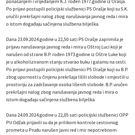
ponašanjem i vrijeđanjem K.J. rođen 1977.godine iz Orašja.
Po prijavi postupili policijski službenici PS Orašje koji su S.K.
uručili prekršajni nalog zbog narušavanja javnog reda i mira
o istom događaju sačinjena službena bilješka.
Dana 23.09.2024.godine u 22,50 sati PS Orašje zaprimila je
prijavu narušavanja javnog reda i mira u Oštroj Luci koji je
narušen od strane B.P. rođen 1973.godine iz Oštre Luke koji
je u alkoholiziranom stanju stvarao buku i galamu na cesti.
Po prijavi postupili policijski službenici PS Orašje koji su B.P.
zbog upornosti u činjenu prekršaja lišili slobode i smjestili u
prostoriju za zadržavanje osoba lišenih slobode. B.P. uručen
prekršajni nalog zbog narušavanja javnog reda i mira o
istom događaju sačinjena službena bilješka.
Dana 24.09.2024.godine u 22,05 sati policijski službenici OPP
PU Odžak prijavili su da je prilikom kontrole cestovnog
prometa u Prudu narušen javni red i mir nepotrebnom