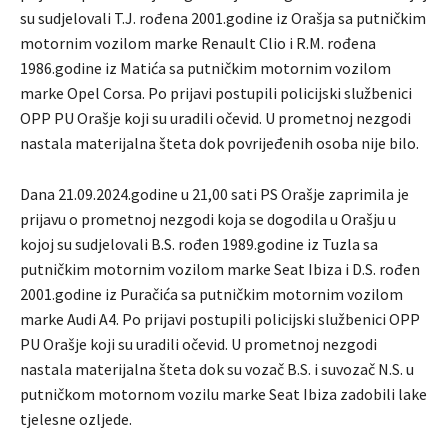
su sudjelovali T.J. rođena 2001.godine iz Orašja sa putničkim
motornim vozilom marke Renault Clio i R.M. rođena
1986.godine iz Matića sa putničkim motornim vozilom
marke Opel Corsa. Po prijavi postupili policijski službenici
OPP PU Orašje koji su uradili očevid. U prometnoj nezgodi
nastala materijalna šteta dok povrijeđenih osoba nije bilo.
Dana 21.09.2024.godine u 21,00 sati PS Orašje zaprimila je
prijavu o prometnoj nezgodi koja se dogodila u Orašju u
kojoj su sudjelovali B.S. rođen 1989.godine iz Tuzla sa
putničkim motornim vozilom marke Seat Ibiza i D.S. rođen
2001.godine iz Puračića sa putničkim motornim vozilom
marke Audi A4. Po prijavi postupili policijski službenici OPP
PU Orašje koji su uradili očevid. U prometnoj nezgodi
nastala materijalna šteta dok su vozač B.S. i suvozač N.S. u
putničkom motornom vozilu marke Seat Ibiza zadobili lake
tjelesne ozljede.