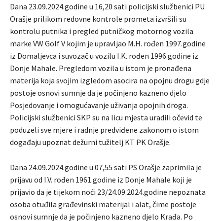
Dana 23.09.2024.godine u 16,20 sati policijski službenici PU
Orašje prilikom redovne kontrole prometa izvršili su
kontrolu putnika i pregled putničkog motornog vozila
marke VW Golf V kojim je upravljao M.H. rođen 1997.godine
iz Domaljevca i suvozač u vozilu I.K. rođen 1996.godine iz
Donje Mahale. Pregledom vozila u istom je pronađena
materija koja svojim izgledom asocira na opojnu drogu gdje
postoje osnovi sumnje da je počinjeno kazneno djelo
Posjedovanje i omogućavanje uživanja opojnih droga.
Policijski službenici SKP su na licu mjesta uradili očevid te
poduzeli sve mjere i radnje predviđene zakonom o istom
događaju upoznat dežurni tužitelj KT PK Orašje.
Dana 24.09.2024.godine u 07,55 sati PS Orašje zaprimila je
prijavu od I.V. rođen 1961.godine iz Donje Mahale koji je
prijavio da je tijekom noći 23/24.09.2024.godine nepoznata
osoba otuđila građevinski materijal i alat, čime postoje
osnovi sumnje da je počinjeno kazneno djelo Krađa. Po