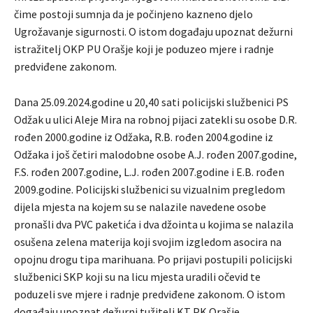
čime postoji sumnja da je počinjeno kazneno djelo
Ugrožavanje sigurnosti. O istom događaju upoznat dežurni
istražitelj OKP PU Orašje koji je poduzeo mjere i radnje
predviđene zakonom.
Dana 25.09.2024.godine u 20,40 sati policijski službenici PS
Odžak u ulici Aleje Mira na robnoj pijaci zatekli su osobe D.R.
rođen 2000.godine iz Odžaka, R.B. rođen 2004.godine iz
Odžaka i još četiri malodobne osobe A.J. rođen 2007.godine,
F.S. rođen 2007.godine, L.J. rođen 2007.godine i E.B. rođen
2009.godine. Policijski službenici su vizualnim pregledom
dijela mjesta na kojem su se nalazile navedene osobe
pronašli dva PVC paketića i dva džointa u kojima se nalazila
osušena zelena materija koji svojim izgledom asocira na
opojnu drogu tipa marihuana. Po prijavi postupili policijski
službenici SKP koji su na licu mjesta uradili očevid te
poduzeli sve mjere i radnje predviđene zakonom. O istom
događaju upoznat dežurni tužitelj KT PK Orašje.