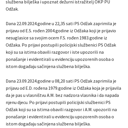
službena bilješka i upoznat dežurni istražitelj OKP PU
Odžak.
Dana 22.09.2024.godine u 22,35 sati PS Odžak zaprimila je
prijavu od E.S. rođen 2004.godine iz Odžaka koji je prijavio
nesuglasice sa svojim ocem F.S. rođen 1983.godine iz
Odžaka. Po prijavi postupili policijski službenici PS Odžak
koji su sa istima obavili razgovor i iste upozorili na
ponašanje i evidentirali u evidenciju upozorenih osoba o
istom događaju sačinjena službena bilješka.
Dana 23.09.2024.godine u 08,20 sati PS Odžak zaprimila je
prijavu od E.D. rođena 1979.godine iz Odžaka koja je prijavila
da je pas u vlasništvu A.M. bez nadzora vlasnika i da napada
njenu djecu. Po prijavi postupili policijski službenici PS
Odžak koji su sa istima obavili razgovor i A.M. upozorili na
ponašanje i evidentirali u evidenciju upozorenih osoba o
istom događaju sačinjena službena bilješka.