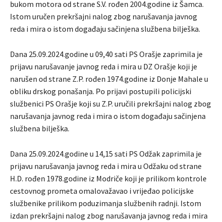
bukom motora od strane S.V. rođen 2004.godine iz Šamca.
Istom uručen prekršajni nalog zbog narušavanja javnog
reda i mira o istom događaju sačinjena službena bilješka.
Dana 25.09.2024.godine u 09,40 sati PS Orašje zaprimila je
prijavu narušavanje javnog reda i mira u DZ Orašje koji je
narušen od strane Z.P. rođen 1974.godine iz Donje Mahale u
obliku drskog ponašanja. Po prijavi postupili policijski
službenici PS Orašje koji su Z.P. uručili prekršajni nalog zbog
narušavanja javnog reda i mira o istom događaju sačinjena
službena bilješka.
Dana 25.09.2024.godine u 14,15 sati PS Odžak zaprimila je
prijavu narušavanja javnog reda i mira u Odžaku od strane
H.D. rođen 1978.godine iz Modriče koji je prilikom kontrole
cestovnog prometa omalovažavao i vrijeđao policijske
službenike prilikom poduzimanja službenih radnji. Istom
izdan prekršajni nalog zbog narušavanja javnog reda i mira