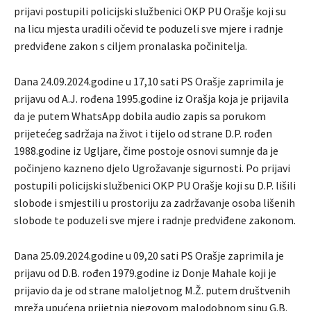
prijavi postupili policijski službenici OKP PU Orašje koji su
na licu mjesta uradili očevid te poduzeli sve mjere i radnje
predviđene zakon s ciljem pronalaska počinitelja.
Dana 24.09.2024.godine u 17,10 sati PS Orašje zaprimila je
prijavu od A.J. rođena 1995.godine iz Orašja koja je prijavila
da je putem WhatsApp dobila audio zapis sa porukom
prijetećeg sadržaja na život i tijelo od strane D.P. rođen
1988.godine iz Ugljare, čime postoje osnovi sumnje da je
počinjeno kazneno djelo Ugrožavanje sigurnosti. Po prijavi
postupili policijski službenici OKP PU Orašje koji su D.P. lišili
slobode i smjestili u prostoriju za zadržavanje osoba lišenih
slobode te poduzeli sve mjere i radnje predviđene zakonom.
Dana 25.09.2024.godine u 09,20 sati PS Orašje zaprimila je
prijavu od D.B. rođen 1979.godine iz Donje Mahale koji je
prijavio da je od strane maloljetnog M.Ž. putem društvenih
mreža upućena prijetnja njegovom malodobnom sinu G.B.