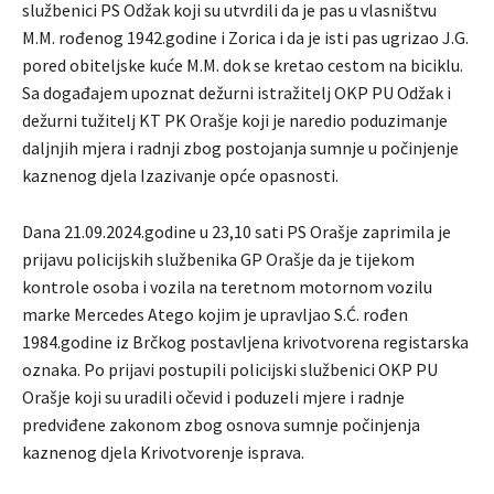
službenici PS Odžak koji su utvrdili da je pas u vlasništvu
M.M. rođenog 1942.godine i Zorica i da je isti pas ugrizao J.G.
pored obiteljske kuće M.M. dok se kretao cestom na biciklu.
Sa događajem upoznat dežurni istražitelj OKP PU Odžak i
dežurni tužitelj KT PK Orašje koji je naredio poduzimanje
daljnjih mjera i radnji zbog postojanja sumnje u počinjenje
kaznenog djela Izazivanje opće opasnosti.
Dana 21.09.2024.godine u 23,10 sati PS Orašje zaprimila je
prijavu policijskih službenika GP Orašje da je tijekom
kontrole osoba i vozila na teretnom motornom vozilu
marke Mercedes Atego kojim je upravljao S.Ć. rođen
1984.godine iz Brčkog postavljena krivotvorena registarska
oznaka. Po prijavi postupili policijski službenici OKP PU
Orašje koji su uradili očevid i poduzeli mjere i radnje
predviđene zakonom zbog osnova sumnje počinjenja
kaznenog djela Krivotvorenje isprava.