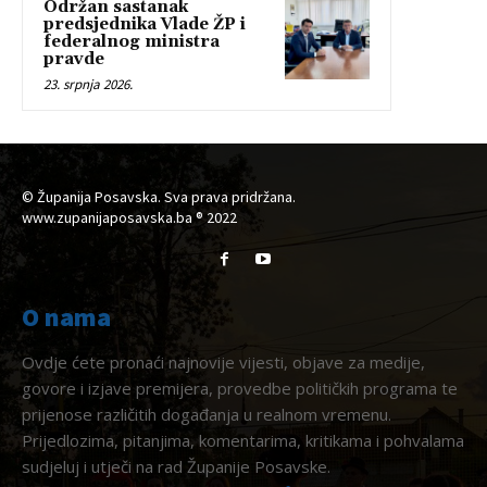
Održan sastanak
predsjednika Vlade ŽP i
federalnog ministra
pravde
23. srpnja 2026.
© Županija Posavska. Sva prava pridržana.
www.zupanijaposavska.ba ® 2022
O nama
Ovdje ćete pronaći najnovije vijesti, objave za medije,
govore i izjave premijera, provedbe političkih programa te
prijenose različitih događanja u realnom vremenu.
Prijedlozima, pitanjima, komentarima, kritikama i pohvalama
sudjeluj i utječi na rad Županije Posavske.