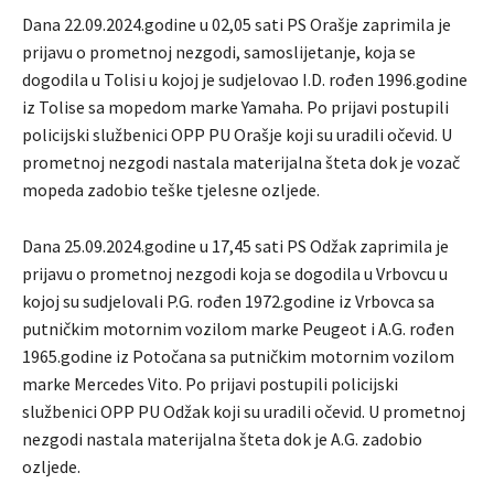
Dana 22.09.2024.godine u 02,05 sati PS Orašje zaprimila je
prijavu o prometnoj nezgodi, samoslijetanje, koja se
dogodila u Tolisi u kojoj je sudjelovao I.D. rođen 1996.godine
iz Tolise sa mopedom marke Yamaha. Po prijavi postupili
policijski službenici OPP PU Orašje koji su uradili očevid. U
prometnoj nezgodi nastala materijalna šteta dok je vozač
mopeda zadobio teške tjelesne ozljede.
Dana 25.09.2024.godine u 17,45 sati PS Odžak zaprimila je
prijavu o prometnoj nezgodi koja se dogodila u Vrbovcu u
kojoj su sudjelovali P.G. rođen 1972.godine iz Vrbovca sa
putničkim motornim vozilom marke Peugeot i A.G. rođen
1965.godine iz Potočana sa putničkim motornim vozilom
marke Mercedes Vito. Po prijavi postupili policijski
službenici OPP PU Odžak koji su uradili očevid. U prometnoj
nezgodi nastala materijalna šteta dok je A.G. zadobio
ozljede.