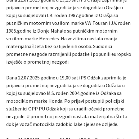
prijavu o prometnoj nezgodi koja se dogodila u Orašju u
kojoj su sudjelovali I.B. rođen 1987.godine iz Orašja sa
putničkim motornim vozilom marke VW Touran i J.V. rođen
1985.godine iz Donje Mahale sa putničkim motornim
vozilom marke Mercedes. Na vozilima nastala manja
materijalna šteta bez ozlijeđenih osoba. Sudionici
prometne nezgode razmijenili podatke i popunili europsko
izvješće o prometnoj nezgodi.
Dana 22.07.2025.godine u 19,00 sati PS Odžak zaprimila je
prijavu o prometnoj nezgodi koja se dogodila u Odžaku u
kojoj su sudjelovao M.S. rođen 2004.godine iz Odžaka sa
motociklom marke Honda. Po prijavi postupili policijski
službenici OPP PU Odžak koji su uradili očevid prometne
nezgode. U prometnoj nezgodi nastala materijalna šteta
dok je vozač motocikla zadobio lake tjelesne ozljede.