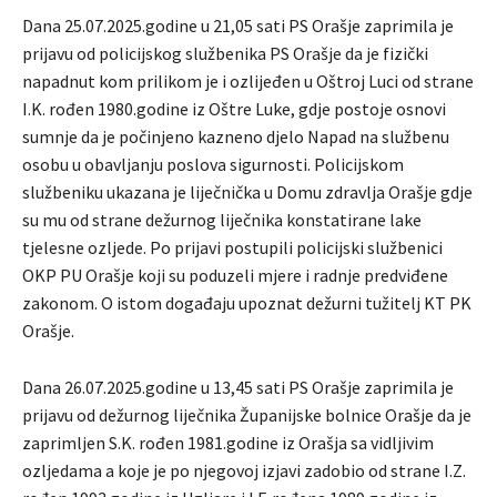
Dana 25.07.2025.godine u 21,05 sati PS Orašje zaprimila je
prijavu od policijskog službenika PS Orašje da je fizički
napadnut kom prilikom je i ozlijeđen u Oštroj Luci od strane
I.K. rođen 1980.godine iz Oštre Luke, gdje postoje osnovi
sumnje da je počinjeno kazneno djelo Napad na službenu
osobu u obavljanju poslova sigurnosti. Policijskom
službeniku ukazana je liječnička u Domu zdravlja Orašje gdje
su mu od strane dežurnog liječnika konstatirane lake
tjelesne ozljede. Po prijavi postupili policijski službenici
OKP PU Orašje koji su poduzeli mjere i radnje predviđene
zakonom. O istom događaju upoznat dežurni tužitelj KT PK
Orašje.
Dana 26.07.2025.godine u 13,45 sati PS Orašje zaprimila je
prijavu od dežurnog liječnika Županijske bolnice Orašje da je
zaprimljen S.K. rođen 1981.godine iz Orašja sa vidljivim
ozljedama a koje je po njegovoj izjavi zadobio od strane I.Z.