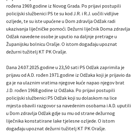
rođena 1969.godine iz Novog Grada. Po prijavi postupili
policijski službenici PS te su kod J.R. i R.J. uočili vidljive
ozljede, te su iste upućene u Dom zdravlja Odžak radi
ukazivanja liječničke pomoći. Dežurni liječnik Doma zdravlja
Odžak navedene osobe je uputio na daljnje pretrage u
Županijsku bolnicu Orašje. O istom događaju upoznat
dežurni tužitelj KT PK Orašje.
Dana 24.07.2025.godine u 23,50 sati PS Odžak zaprimila je
prijavu od A.D. rođen 1971.godine iz Odžaka koji je prijavio da
ga je na ulaznim vratima njegove kuće napao njegov brat
J.D. rođen 1968.godine iz Odžaka. Po prijavi postupili
policijski službenici PS Odžak koji su dolaskom na lice
mjesta obavili razgovor sa navedenim osobama i A.D. uputili
u Dom zdravlja Odžak gdje su mu od strane dežurnog
liječnika konstatirane lake tjelesne ozljede. O istom
događaju upoznat dežurni tužitelj KT PK Orašje.