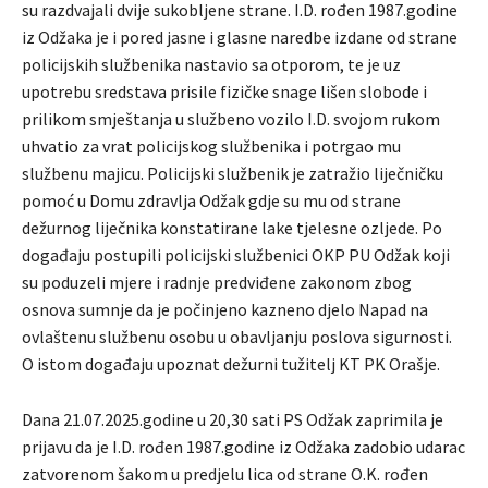
su razdvajali dvije sukobljene strane. I.D. rođen 1987.godine
iz Odžaka je i pored jasne i glasne naredbe izdane od strane
policijskih službenika nastavio sa otporom, te je uz
upotrebu sredstava prisile fizičke snage lišen slobode i
prilikom smještanja u službeno vozilo I.D. svojom rukom
uhvatio za vrat policijskog službenika i potrgao mu
službenu majicu. Policijski službenik je zatražio liječničku
pomoć u Domu zdravlja Odžak gdje su mu od strane
dežurnog liječnika konstatirane lake tjelesne ozljede. Po
događaju postupili policijski službenici OKP PU Odžak koji
su poduzeli mjere i radnje predviđene zakonom zbog
osnova sumnje da je počinjeno kazneno djelo Napad na
ovlaštenu službenu osobu u obavljanju poslova sigurnosti.
O istom događaju upoznat dežurni tužitelj KT PK Orašje.
Dana 21.07.2025.godine u 20,30 sati PS Odžak zaprimila je
prijavu da je I.D. rođen 1987.godine iz Odžaka zadobio udarac
zatvorenom šakom u predjelu lica od strane O.K. rođen