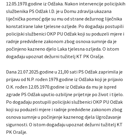
12.05.1970.godine iz Odžaka. Nakon intervencije policijskih
službenika PS Odžak I.D. je u Domu zdravlja ukazana
liječnička pomoć gdje su mu od strane dežurnog liječnika
konstatirane lake tjelesne ozljede. Po događaju postupili
policijski službenici OKP PU Odžak koji su poduzeli mjere i
radnje predviđene zakonom zbog osnova sumnje da je
počinjeno kazneno djelo Laka tjelesna ozljeda. O istom
događaju upoznat dežurni tužitelj KT PK Orašje.
Dana 21.07.2025.godine u 21,00 sati PS Odžak zaprimila je
prijavu od N.P. rođen 1979.godine iz Odžaka koji je prijavio
O.K. rođen 12.05.1970.godine iz Odžaka da mu je ispred
zgrade PS Odžak uputio ozbiljne prijetnje po život i tijelo.
Po događaju postupili policijski službenici OKP PU Odžak
koji su poduzeli mjere i radnje predviđene zakonom zbog
osnova sumnje u počinjenje kaznenog djela Ugrožavanje
sigurnosti. O istom događaju upoznat dežurni tužitelj KT
PK Orašje.