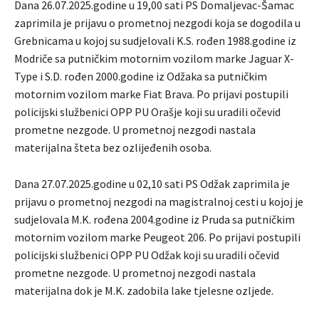
Dana 26.07.2025.godine u 19,00 sati PS Domaljevac-Šamac
zaprimila je prijavu o prometnoj nezgodi koja se dogodila u
Grebnicama u kojoj su sudjelovali K.S. rođen 1988.godine iz
Modriče sa putničkim motornim vozilom marke Jaguar X-
Type i S.D. rođen 2000.godine iz Odžaka sa putničkim
motornim vozilom marke Fiat Brava. Po prijavi postupili
policijski službenici OPP PU Orašje koji su uradili očevid
prometne nezgode. U prometnoj nezgodi nastala
materijalna šteta bez ozlijeđenih osoba.
Dana 27.07.2025.godine u 02,10 sati PS Odžak zaprimila je
prijavu o prometnoj nezgodi na magistralnoj cesti u kojoj je
sudjelovala M.K. rođena 2004.godine iz Pruda sa putničkim
motornim vozilom marke Peugeot 206. Po prijavi postupili
policijski službenici OPP PU Odžak koji su uradili očevid
prometne nezgode. U prometnoj nezgodi nastala
materijalna dok je M.K. zadobila lake tjelesne ozljede.