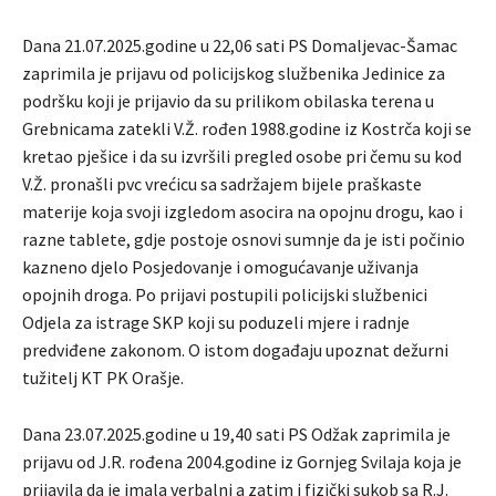
Dana 21.07.2025.godine u 22,06 sati PS Domaljevac-Šamac
zaprimila je prijavu od policijskog službenika Jedinice za
podršku koji je prijavio da su prilikom obilaska terena u
Grebnicama zatekli V.Ž. rođen 1988.godine iz Kostrča koji se
kretao pješice i da su izvršili pregled osobe pri čemu su kod
V.Ž. pronašli pvc vrećicu sa sadržajem bijele praškaste
materije koja svoji izgledom asocira na opojnu drogu, kao i
razne tablete, gdje postoje osnovi sumnje da je isti počinio
kazneno djelo Posjedovanje i omogućavanje uživanja
opojnih droga. Po prijavi postupili policijski službenici
Odjela za istrage SKP koji su poduzeli mjere i radnje
predviđene zakonom. O istom događaju upoznat dežurni
tužitelj KT PK Orašje.
Dana 23.07.2025.godine u 19,40 sati PS Odžak zaprimila je
prijavu od J.R. rođena 2004.godine iz Gornjeg Svilaja koja je
prijavila da je imala verbalni a zatim i fizički sukob sa R.J.