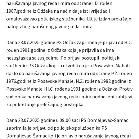
narušavanja javnog reda i mira od strane I.D. rođen
1987.godine iz Odžaka na način da je isti vrijeđao i
omalovažavao policijskog službenika. I.D. je izdan prekršajni
nalog zbog narušenog javnog reda i mira.
Dana 23.07.2025.godine PS Odžak zaprimila je prijavu od H.Ć.
rođen 1991.godine iz Odžaka koja je prijavila da ima
nesuglasica sa susjedima. Po prijavi postupili policijski
službenici PS Odžak koji su utvrdili da je u Posavskoj Mahali
došlo do narušavanja javnog reda i mira od strane P.Ž. rođen
1976.godine iz Posavske Mahale, N.Ž. rođena 1982.godine iz
Posavske Mahale i H.Ć. rođena 1991.godine iz Odžaka. Protiv
sudionika narušavanja javnog reda i mira podneseni zahtjevi
za pokretanje prekršajnog postupka.
Dana 23.07.2025.godine u 09,00 sati PS Domaljevac-Šamac
zaprimila je prijavu od policijskog službenika PS
Domaljevac-Šamac koji je prijavio narušavanje javnog reda i