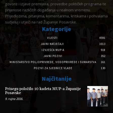
govore i izjave premijera, provedbe političkih programa te
prijenose različitih događanja u realnom vremenu.
Prijedlozima, pitanjima, komentarima, kritikama i pohvalama
sudjeluj i utječi na rad Županije Posavske.
Kategorije
VIJESTI
4591
JAVNI NATJEČAJI
1013
IZVJEŠĆA MUP-A
918
JAVNI POZIVI
352
MINISTARSTVO POLJOPRIVREDE, VODOPRIVREDE I ŠUMARSTVA
161
POZIVI ZA SJEDNICE VLADE
130
Najčitanije
Prisegu položilo 10 kadeta MUP-a Županije
Posavske
9. rujna 2016.