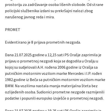
prostoriju za zadržavanje osoba lišenih slobode. Od strane
policijski službenika izdani su prekršajni nalozi zbog
narušenog javnog reda i mira.
PROMET
Evidentirano je 8 prijava prometnih nezgoda.
Dana 21.07.2025.godine u 12,15 sati PS Orašje zaprimila je
prijavu o prometnoj nezgodi koja se dogodila u Orašju u
kojoj su sudjelovali A.H. rođena 2006.godine iz Orašja sa
putničkim motornim vozilom marke Mercedes i I.P. rođen
1982.godine iz Beča sa putničkim motornim vozilom marke
BMW. Na vozilima nastala manja materijalna šteta bez
ozlijeđenih osoba. Sudionici prometne nezgode razmijenili
podatke i popunili europsko izvješće o prometnoj nezgodi.
Dana 21.07.2025.godine u 19,25 sati PS Orašje zaprimila je