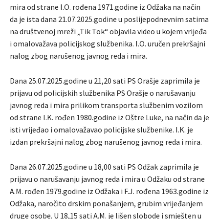
mira od strane I.O. rođena 1971.godine iz Odžaka na način
da je ista dana 21.07.2025.godine u poslijepodnevnim satima
na društvenoj mreži „Tik Tok“ objavila video u kojem vrijeđa
i omalovažava policijskog službenika. I.O. uručen prekršajni
nalog zbog narušenog javnog reda i mira.
Dana 25.07.2025.godine u 21,20 sati PS Orašje zaprimila je
prijavu od policijskih službenika PS Orašje o narušavanju
javnog reda i mira prilikom transporta službenim vozilom
od strane I.K. rođen 1980.godine iz Oštre Luke, na način da je
isti vrijeđao i omalovažavao policijske službenike. I.K. je
izdan prekršajni nalog zbog narušenog javnog reda i mira.
Dana 26.07.2025.godine u 18,00 sati PS Odžak zaprimila je
prijavu o narušavanju javnog reda i mira u Odžaku od strane
A.M. rođen 1979.godine iz Odžaka i F.J. rođena 1963.godine iz
Odžaka, naročito drskim ponašanjem, grubim vrijeđanjem
druge osobe. U 18,15 sati A.M. je lišen slobode i smješten u