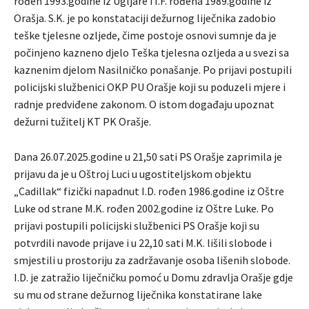
rođen 1993.godine iz Ugljare i I.F. rođena 1989.godine iz
Orašja. S.K. je po konstataciji dežurnog liječnika zadobio
teške tjelesne ozljede, čime postoje osnovi sumnje da je
počinjeno kazneno djelo Teška tjelesna ozljeda a u svezi sa
kaznenim djelom Nasilničko ponašanje. Po prijavi postupili
policijski službenici OKP PU Orašje koji su poduzeli mjere i
radnje predviđene zakonom. O istom događaju upoznat
dežurni tužitelj KT PK Orašje.
Dana 26.07.2025.godine u 21,50 sati PS Orašje zaprimila je
prijavu da je u Oštroj Luci u ugostiteljskom objektu
„Cadillak“ fizički napadnut I.D. rođen 1986.godine iz Oštre
Luke od strane M.K. rođen 2002.godine iz Oštre Luke. Po
prijavi postupili policijski službenici PS Orašje koji su
potvrdili navode prijave i u 22,10 sati M.K. lišili slobode i
smjestili u prostoriju za zadržavanje osoba lišenih slobode.
I.D. je zatražio liječničku pomoć u Domu zdravlja Orašje gdje
su mu od strane dežurnog liječnika konstatirane lake