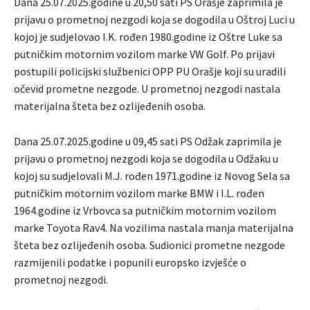
Dana 25.07.2025.godine u 20,50 sati PS Orašje zaprimila je
prijavu o prometnoj nezgodi koja se dogodila u Oštroj Luci u
kojoj je sudjelovao I.K. rođen 1980.godine iz Oštre Luke sa
putničkim motornim vozilom marke VW Golf. Po prijavi
postupili policijski službenici OPP PU Orašje koji su uradili
očevid prometne nezgode. U prometnoj nezgodi nastala
materijalna šteta bez ozlijeđenih osoba.
Dana 25.07.2025.godine u 09,45 sati PS Odžak zaprimila je
prijavu o prometnoj nezgodi koja se dogodila u Odžaku u
kojoj su sudjelovali M.J. rođen 1971.godine iz Novog Sela sa
putničkim motornim vozilom marke BMW i I.L. rođen
1964.godine iz Vrbovca sa putničkim motornim vozilom
marke Toyota Rav4. Na vozilima nastala manja materijalna
šteta bez ozlijeđenih osoba. Sudionici prometne nezgode
razmijenili podatke i popunili europsko izvješće o
prometnoj nezgodi.