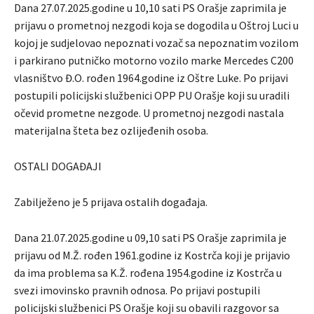
Dana 27.07.2025.godine u 10,10 sati PS Orašje zaprimila je
prijavu o prometnoj nezgodi koja se dogodila u Oštroj Luci u
kojoj je sudjelovao nepoznati vozač sa nepoznatim vozilom
i parkirano putničko motorno vozilo marke Mercedes C200
vlasništvo Đ.O. rođen 1964.godine iz Oštre Luke. Po prijavi
postupili policijski službenici OPP PU Orašje koji su uradili
očevid prometne nezgode. U prometnoj nezgodi nastala
materijalna šteta bez ozlijeđenih osoba.
OSTALI DOGAĐAJI
Zabilježeno je 5 prijava ostalih događaja.
Dana 21.07.2025.godine u 09,10 sati PS Orašje zaprimila je
prijavu od M.Ž. rođen 1961.godine iz Kostrča koji je prijavio
da ima problema sa K.Ž. rođena 1954.godine iz Kostrča u
svezi imovinsko pravnih odnosa. Po prijavi postupili
policijski službenici PS Orašje koji su obavili razgovor sa