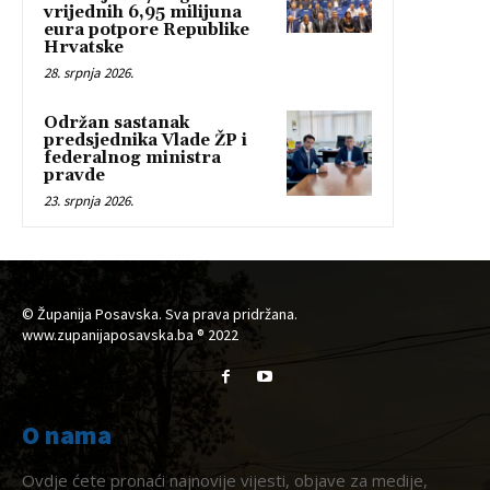
vrijednih 6,95 milijuna
eura potpore Republike
Hrvatske
28. srpnja 2026.
Održan sastanak
predsjednika Vlade ŽP i
federalnog ministra
pravde
23. srpnja 2026.
© Županija Posavska. Sva prava pridržana.
www.zupanijaposavska.ba ® 2022
O nama
Ovdje ćete pronaći najnovije vijesti, objave za medije,