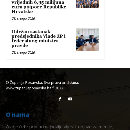
vrijednih 6,95 milijuna
eura potpore Republike
Hrvatske
28. srpnja 2026.
Održan sastanak
predsjednika Vlade ŽP i
federalnog ministra
pravde
23. srpnja 2026.
© Županija Posavska. Sva prava pridržana.
www.zupanijaposavska.ba ® 2022
O nama
Ovdje ćete pronaći najnovije vijesti, objave za medije,