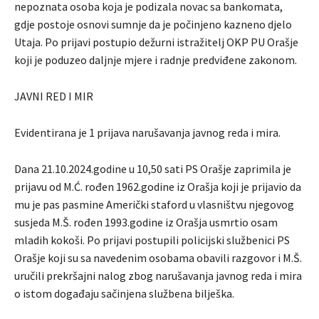
nepoznata osoba koja je podizala novac sa bankomata,
gdje postoje osnovi sumnje da je počinjeno kazneno djelo
Utaja. Po prijavi postupio dežurni istražitelj OKP PU Orašje
koji je poduzeo daljnje mjere i radnje predviđene zakonom.
JAVNI RED I MIR
Evidentirana je 1 prijava narušavanja javnog reda i mira.
Dana 21.10.2024.godine u 10,50 sati PS Orašje zaprimila je
prijavu od M.Ć. rođen 1962.godine iz Orašja koji je prijavio da
mu je pas pasmine Američki staford u vlasništvu njegovog
susjeda M.Š. rođen 1993.godine iz Orašja usmrtio osam
mladih kokoši. Po prijavi postupili policijski službenici PS
Orašje koji su sa navedenim osobama obavili razgovor i M.Š.
uručili prekršajni nalog zbog narušavanja javnog reda i mira
o istom događaju sačinjena službena bilješka.