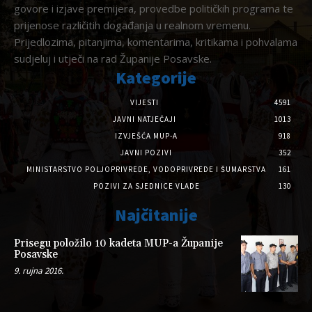
govore i izjave premijera, provedbe političkih programa te
prijenose različitih događanja u realnom vremenu.
Prijedlozima, pitanjima, komentarima, kritikama i pohvalama
sudjeluj i utječi na rad Županije Posavske.
Kategorije
VIJESTI
4591
JAVNI NATJEČAJI
1013
IZVJEŠĆA MUP-A
918
JAVNI POZIVI
352
MINISTARSTVO POLJOPRIVREDE, VODOPRIVREDE I ŠUMARSTVA
161
POZIVI ZA SJEDNICE VLADE
130
Najčitanije
Prisegu položilo 10 kadeta MUP-a Županije
Posavske
9. rujna 2016.