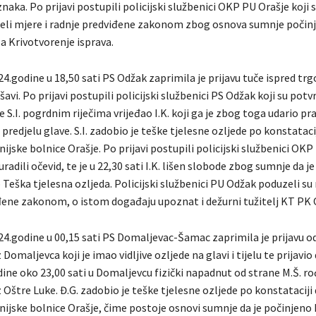
naka. Po prijavi postupili policijski službenici OKP PU Orašje koji s
zeli mjere i radnje predviđene zakonom zbog osnova sumnje počin
a Krivotvorenje isprava.
4.godine u 18,50 sati PS Odžak zaprimila je prijavu tuče ispred trg
avi. Po prijavi postupili policijski službenici PS Odžak koji su potv
 je S.I. pogrdnim riječima vrijeđao I.K. koji ga je zbog toga udario 
predjelu glave. S.I. zadobio je teške tjelesne ozljede po konstatac
nijske bolnice Orašje. Po prijavi postupili policijski službenici OK
 uradili očevid, te je u 22,30 sati I.K. lišen slobode zbog sumnje da j
Teška tjelesna ozljeda. Policijski službenici PU Odžak poduzeli su 
đene zakonom, o istom događaju upoznat i dežurni tužitelj KT PK 
24.godine u 00,15 sati PS Domaljevac-Šamac zaprimila je prijavu o
Domaljevca koji je imao vidljive ozljede na glavi i tijelu te prijavio
dine oko 23,00 sati u Domaljevcu fizički napadnut od strane M.Š. r
 Oštre Luke. Đ.G. zadobio je teške tjelesne ozljede po konstatacij
anijske bolnice Orašje, čime postoje osnovi sumnje da je počinjen