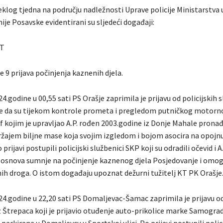
klog tjedna na području nadležnosti Uprave policije Ministarstva 
je Posavske evidentirani su sljedeći događaji:
T
e 9 prijava počinjenja kaznenih djela.
4.godine u 00,55 sati PS Orašje zaprimila je prijavu od policijskih 
 da su tijekom kontrole prometa i pregledom putničkog motorno
 kojim je upravljao A.P. rođen 2003.godine iz Donje Mahale prona
držajem biljne mase koja svojim izgledom i bojom asocira na opojn
rijavi postupili policijski službenici SKP koji su odradili očevid i A.P
osnova sumnje na počinjenje kaznenog djela Posjedovanje i omo
nih droga. O istom događaju upoznat dežurni tužitelj KT PK Orašje
24.godine u 22,20 sati PS Domaljevac-Šamac zaprimila je prijavu o
z Štrepaca koji je prijavio otuđenje auto-prikolice marke Samogra