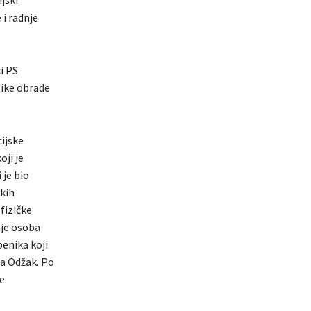
ijski
 i radnje
i PS
tike obrade
cijske
oji je
 je bio
skih
 fizičke
nje osoba
benika koji
ja Odžak. Po
je