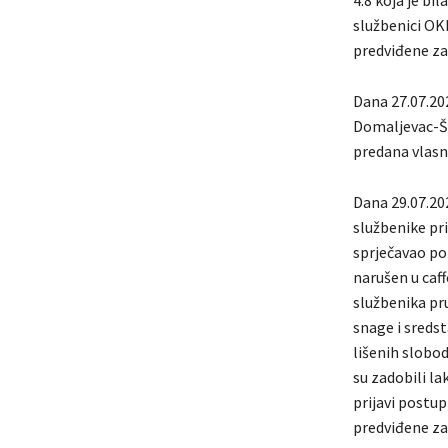
4.8 koja je bil
službenici OKP
predviđene za
Dana 27.07.20
Domaljevac-Ša
predana vlasn
Dana 29.07.202
službenike pri
sprječavao pol
narušen u caff
službenika pruž
snage i sredst
lišenih slobod
su zadobili la
prijavi postup
predviđene z