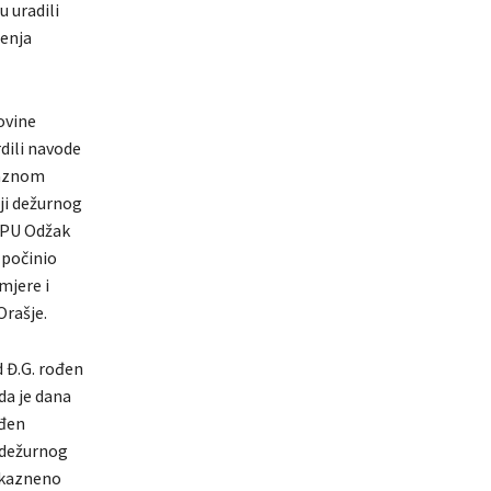
u uradili
jenja
ovine
rdili navode
praznom
iji dežurnog
P PU Odžak
e počinio
mjere i
Orašje.
d Đ.G. rođen
 da je dana
ođen
i dežurnog
o kazneno