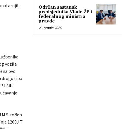
unutarnjih
Održan sastanak
predsjednika Vlade ŽP i
federalnog ministra
pravde
23. srpnja 2026.
službenika
g vozila
đena pvc
u drogu tipa
 lišili
gućavanje
.
d M.S. rođen
dnja 1200J T