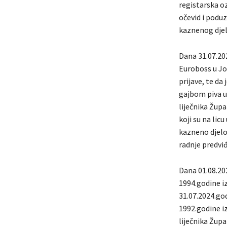
registarska oz
očevid i podu
kaznenog djel
Dana 31.07.202
Euroboss u Još
prijave, te da
gajbom piva u 
liječnika Župa
koji su na licu
kazneno djelo 
radnje predvi
Dana 01.08.20
1994.godine iz 
31.07.2024.go
1992.godine iz
liječnika Žup