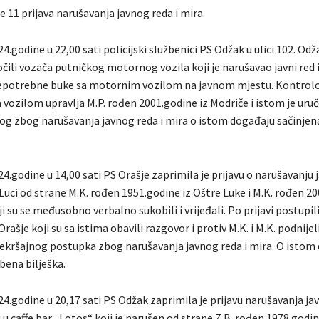
e 11 prijava narušavanja javnog reda i mira.
4.godine u 22,00 sati policijski službenici PS Odžak u ulici 102. Od
čili vozača putničkog motornog vozila koji je narušavao javni red 
epotrebne buke sa motornim vozilom na javnom mjestu. Kontrol
 vozilom upravlja M.P. rođen 2001.godine iz Modriče i istom je uru
log zbog narušavanja javnog reda i mira o istom događaju sačinjen
4.godine u 14,00 sati PS Orašje zaprimila je prijavu o narušavanju 
Luci od strane M.K. rođen 1951.godine iz Oštre Luke i M.K. rođen 20
i su se međusobno verbalno sukobili i vrijeđali. Po prijavi postupili 
Orašje koji su sa istima obavili razgovor i protiv M.K. i M.K. podnijel
ekršajnog postupka zbog narušavanja javnog reda i mira. O istom
bena bilješka.
4.godine u 20,17 sati PS Odžak zaprimila je prijavu narušavanja jav
u caffe bar „Lotos“ koji je narušen od strane Z.B. rođen 1978.godi