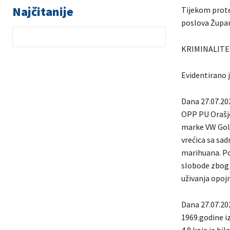
Najčitanije
Tijekom prote
poslova Župani
KRIMINALITE
Evidentirano j
Dana 27.07.202
OPP PU Orašje
marke VW Golf
vrećica sa sa
marihuana. Po p
slobode zbog 
uživanja opoj
Dana 27.07.20
1969.godine i