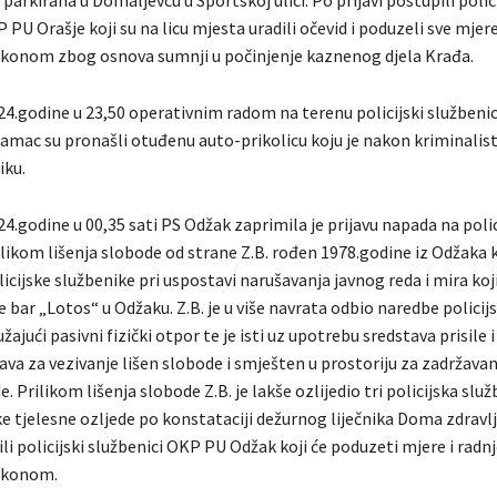
a parkirana u Domaljevcu u Sportskoj ulici. Po prijavi postupili polic
 PU Orašje koji su na licu mjesta uradili očevid i poduzeli sve mjere
konom zbog osnova sumnji u počinjenje kaznenog djela Krađa.
24.godine u 23,50 operativnim radom na terenu policijski službenic
mac su pronašli otuđenu auto-prikolicu koju je nakon kriminalis
iku.
4.godine u 00,35 sati PS Odžak zaprimila je prijavu napada na poli
likom lišenja slobode od strane Z.B. rođen 1978.godine iz Odžaka k
icijske službenike pri uspostavi narušavanja javnog reda i mira koji
e bar „Lotos“ u Odžaku. Z.B. je u više navrata odbio naredbe policij
ajući pasivni fizički otpor te je isti uz upotrebu sredstava prisile i
ava za vezivanje lišen slobode i smješten u prostoriju za zadržava
e. Prilikom lišenja slobode Z.B. je lakše ozlijedio tri policijska služ
ke tjelesne ozljede po konstataciji dežurnog liječnika Doma zdravl
ili policijski službenici OKP PU Odžak koji će poduzeti mjere i radn
akonom.