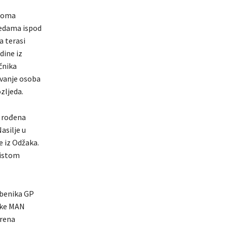
 Doma
ljedama ispod
a terasi
dine iz
čnika
avanje osoba
zljeda.
. rođena
asilje u
e iz Odžaka.
 istom
užbenika GP
rke MAN
orena