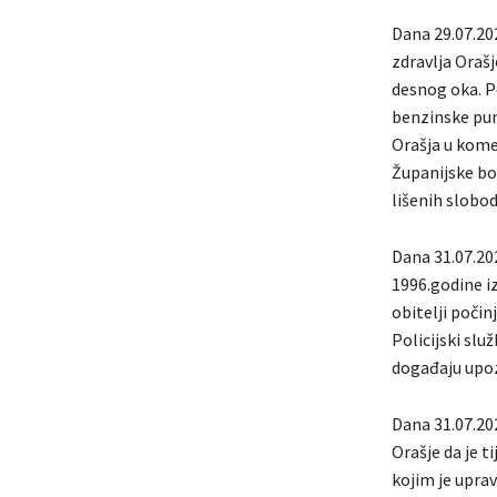
Dana 29.07.202
zdravlja Orašj
desnog oka. Po 
benzinske pum
Orašja u kome 
Županijske bol
lišenih slobo
Dana 31.07.202
1996.godine iz
obitelji poči
Policijski sl
događaju upozn
Dana 31.07.202
Orašje da je 
kojim je upra