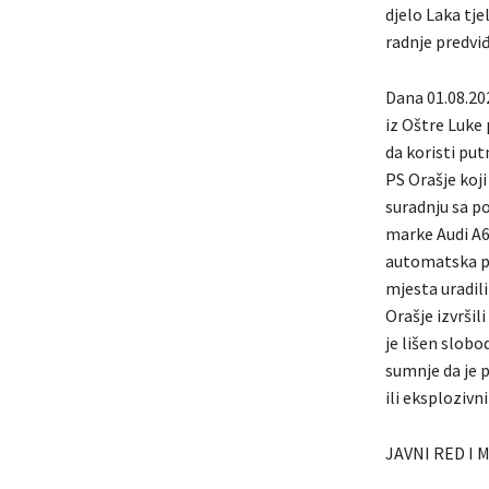
djelo Laka tje
radnje predv
Dana 01.08.202
iz Oštre Luke 
da koristi put
PS Orašje koji
suradnju sa p
marke Audi A6 
automatska puš
mjesta uradil
Orašje izvršil
je lišen slob
sumnje da je 
ili eksplozivn
JAVNI RED I 