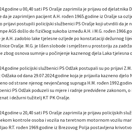
4.godine u 00,40 sati PS Orašje zaprimila je prijavu od djelatnika
e da je zaprimljen pacijent A.H. rođen 1965.godine iz Orašje sa oz
prijavi postupili policijski službenici PS Orašje koji utvrdili da je n
pe AGS došlo do fizičkog sukoba između A.H. i M.G. rođen 1966.go
je A.H. zadobio lake tjelesne ozljede po konstataciji dežurnog lije
nice Orašje. M.G. je lišen slobode i smješten u prostoriju za zadrž
de zbog osnova sumnje u počinjenje kaznenog djela Laka tjelesna o
4.godine policijski službenici PS Odžak postupali su po prijavi Z.M
 Odžaka od dana 29.07.2024.godine koja je prijavila kazneno djelo N
njeno od strane njenog nevjenčanog supruga H.M. rođen 1992.godin
užbenici PS Odžak poduzeli su mjere i radnje predviđene zakonom, o
at i dežurni tužitelj KT PK Orašje.
4.godine u 20,40 sati PS Orašje zaprimila je prijavu policijskih sl
tijekom kontrole osoba i vozila na teretnom motornom vozilu ma
vljao R.T. rođen 1969.godine iz Brezovog Polja postavljena krivotv