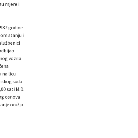
su mjere i
1987.godine
nom stanju i
službenici
odbijao
nog vozila
očena
 na licu
inskog suda
,00 sati M.D.
bog osnova
anje oružja