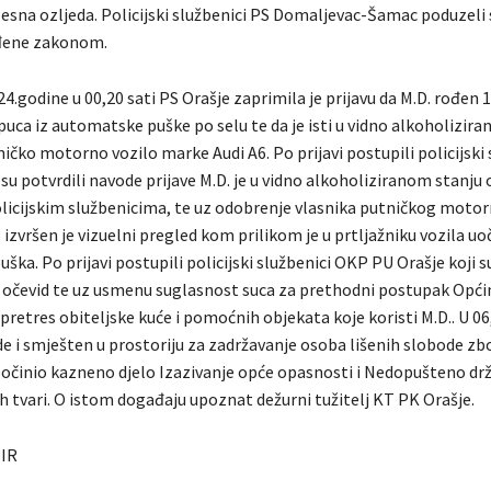
lesna ozljeda. Policijski službenici PS Domaljevac-Šamac poduzeli 
iđene zakonom.
4.godine u 00,20 sati PS Orašje zaprimila je prijavu da M.D. rođen 
puca iz automatske puške po selu te da je isti u vidno alkoholizira
ničko motorno vozilo marke Audi A6. Po prijavi postupili policijski 
 su potvrdili navode prijave M.D. je u vidno alkoholiziranom stanju 
olicijskim službenicima, te uz odobrenje vlasnika putničkog motor
izvršen je vizuelni pregled kom prilikom je u prtljažniku vozila u
ka. Po prijavi postupili policijski službenici OKP PU Orašje koji su
i očevid te uz usmenu suglasnost suca za prethodni postupak Opć
i pretres obiteljske kuće i pomoćnih objekata koje koristi M.D.. U 06
ode i smješten u prostoriju za zadržavanje osoba lišenih slobode z
počinio kazneno djelo Izazivanje opće opasnosti i Nedopušteno drž
ih tvari. O istom događaju upoznat dežurni tužitelj KT PK Orašje.
MIR