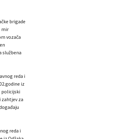
žačke brigade
i mir
om vozača
čen
a službena
javnog reda i
02.godine iz
policijski
i zahtjev za
 događaju
nog reda i
ne iz Odžaka