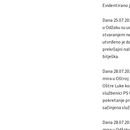
Evidentirano j
Dana 25.07.202
u Odžaku su uo
stvaranjem n
utvrđeno je da
prekršajni na
bilješka.
Dana 28.07.202
mira u Oštroj 
Oštre Luke koj
službenici PS 
pokretanje pr
sačinjena služ
Dana 28.07.202
mira u Odžaku 