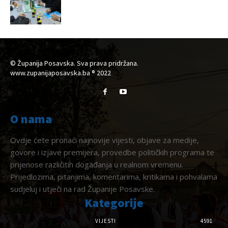
© Županija Posavska. Sva prava pridržana.
www.zupanijaposavska.ba ® 2022
O nama
Ovdje ćete pronaći najnovije vijesti, objave za medije,
govore i izjave premijera, provedbe političkih programa te
prijenose različitih događanja u realnom vremenu.
Prijedlozima, pitanjima, komentarima, kritikama i pohvalama
sudjeluj i utječi na rad Županije Posavske.
Kategorije
VIJESTI
4591