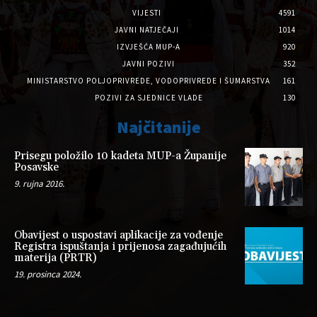
VIJESTI
4591
JAVNI NATJEČAJI
1014
IZVJEŠĆA MUP-A
920
JAVNI POZIVI
352
MINISTARSTVO POLJOPRIVREDE, VODOPRIVREDE I ŠUMARSTVA
161
POZIVI ZA SJEDNICE VLADE
130
Najčitanije
Prisegu položilo 10 kadeta MUP-a Županije
Posavske
9. rujna 2016.
Obavijest o uspostavi aplikacije za vođenje
Registra ispuštanja i prijenosa zagađujućih
materija (PRTR)
19. prosinca 2024.