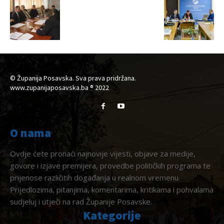
© Županija Posavska. Sva prava pridržana.
www.zupanijaposavska.ba ® 2022
O nama
Ovdje ćete pronaći najnovije vijesti, objave za medije,
govore i izjave premijera, provedbe političkih programa te
prijenose različitih događanja u realnom vremenu.
Prijedlozima, pitanjima, komentarima, kritikama i pohvalama
sudjeluj i utječi na rad Županije Posavske.
Kategorije