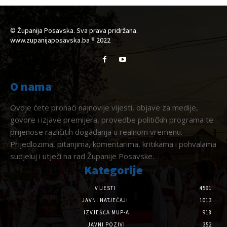
© Županija Posavska. Sva prava pridržana.
www.zupanijaposavska.ba ® 2022
O nama
Ovdje ćete pronaći najnovije vijesti, objave za medije,
govore i izjave premijera, provedbe političkih programa te
prijenose različitih događanja u realnom vremenu.
Prijedlozima, pitanjima, komentarima, kritikama i pohvalama
sudjeluj i utječi na rad Županije Posavske.
Kategorije
VIJESTI
4591
JAVNI NATJEČAJI
1013
IZVJEŠĆA MUP-A
918
JAVNI POZIVI
352