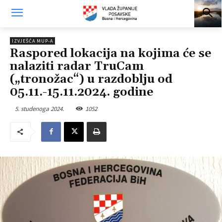
IZVJEŠĆA MUP-A
Raspored lokacija na kojima će se
nalaziti radar TruCam
(„tronožac“) u razdoblju od
05.11.-15.11.2024. godine
5. studenoga 2024.
1052