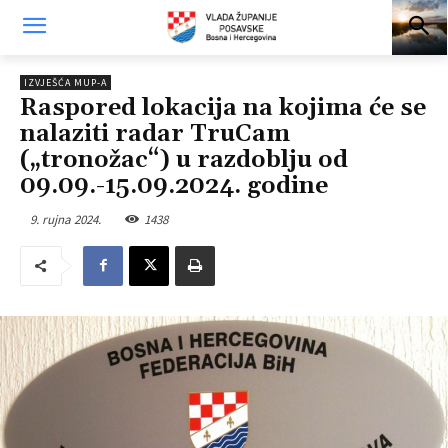
IZVJEŠĆA MUP-A
Raspored lokacija na kojima će se
nalaziti radar TruCam
(„tronožac“) u razdoblju od
09.09.-15.09.2024. godine
9. rujna 2024.
1438