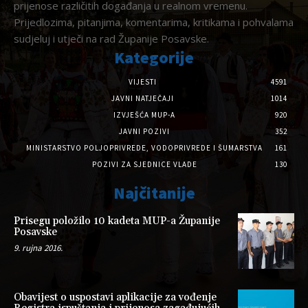
prijenose različitih događanja u realnom vremenu.
Prijedlozima, pitanjima, komentarima, kritikama i pohvalama
sudjeluj i utječi na rad Županije Posavske.
Kategorije
VIJESTI
4591
JAVNI NATJEČAJI
1014
IZVJEŠĆA MUP-A
920
JAVNI POZIVI
352
MINISTARSTVO POLJOPRIVREDE, VODOPRIVREDE I ŠUMARSTVA
161
POZIVI ZA SJEDNICE VLADE
130
Najčitanije
Prisegu položilo 10 kadeta MUP-a Županije
Posavske
9. rujna 2016.
Obavijest o uspostavi aplikacije za vođenje