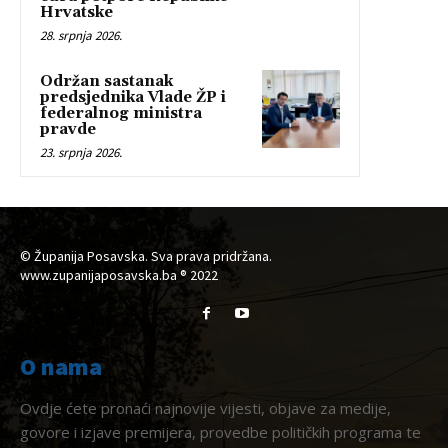
Hrvatske
28. srpnja 2026.
Održan sastanak
predsjednika Vlade ŽP i
federalnog ministra
pravde
23. srpnja 2026.
© Županija Posavska. Sva prava pridržana.
www.zupanijaposavska.ba ® 2022
O nama
Ovdje ćete pronaći najnovije vijesti, objave za medije,
govore i izjave premijera, provedbe političkih programa te