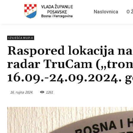
Naslovnica
O Ž
IZVJEŠĆA MUP-A
Raspored lokacija na 
radar TruCam („tron
16.09.-24.09.2024. 
16. rujna 2024.
1261