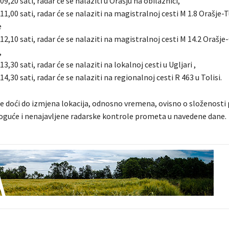
09,20 sati, radar će se nalaziti u Orašju na obilaznici,
 11,00 sati, radar će se nalaziti na magistralnoj cesti M 1.8 Orašje-
e
 12,10 sati, radar će se nalaziti na magistralnoj cesti M 14.2 Orašje
,
13,30 sati, radar će se nalaziti na lokalnoj cesti u Ugljari ,
14,30 sati, radar će se nalaziti na regionalnoj cesti R 463 u Tolisi.
 doći do izmjena lokacija, odnosno vremena, ovisno o složenosti 
guće i nenajavljene radarske kontrole prometa u navedene dane.