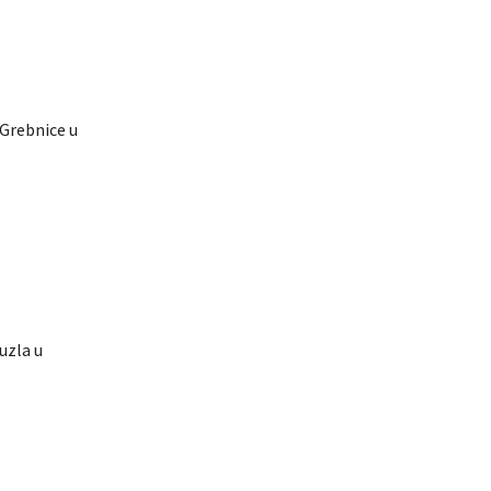
-Grebnice u
uzla u