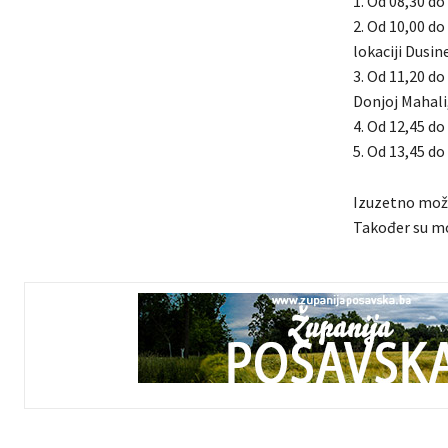
1. Od 08,30 do 
2. Od 10,00 do
lokaciji Dusin
3. Od 11,20 do
Donjoj Mahali
4. Od 12,45 do 
5. Od 13,45 do 
Izuzetno može
Također su mo