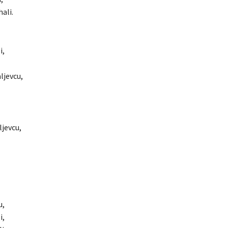
hali.
i,
ljevcu,
ljevcu,
u,
i,