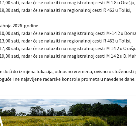
 17,00 sati, radar će se nalaziti na magistralnoj cesti M 1.8 u Orašju,
19,30 sati, radar će se nalaziti na regionalnoj cesti R 463 u Tolisi,
svibnja 2026. godine
 10,00 sati, radar će se nalaziti na magistralnoj cesti M-14.2 u Doma
13,00 sati, radar će se nalaziti na regionalnoj cesti R 463 u Tolisi,
 17,30 sati, radar će se nalaziti na magistralnoj cesti M 14.2 u Orašju
 19,30 sati, radar će se nalaziti na magistralnoj cesti M 14.2 u D. Mah
 doći do izmjena lokacija, odnosno vremena, ovisno o složenosti 
guće i ne najavljene radarske kontrole prometa u navedene dane.