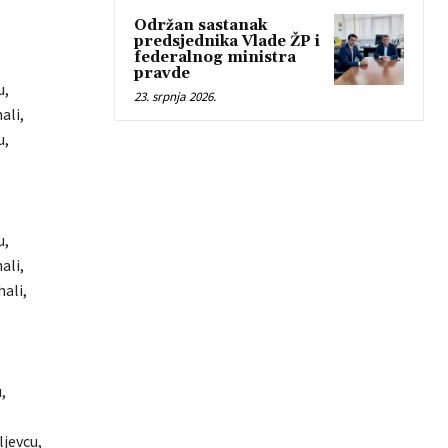
Održan sastanak
predsjednika Vlade ŽP i
federalnog ministra
pravde
u,
23. srpnja 2026.
ali,
u,
u,
ali,
hali,
,
ljevcu,