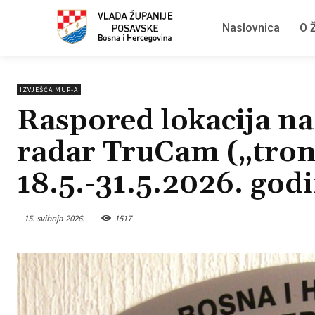
Naslovnica
O Ž
IZVJEŠĆA MUP-A
Raspored lokacija na 
radar TruCam („tron
18.5.-31.5.2026. god
15. svibnja 2026.
1517