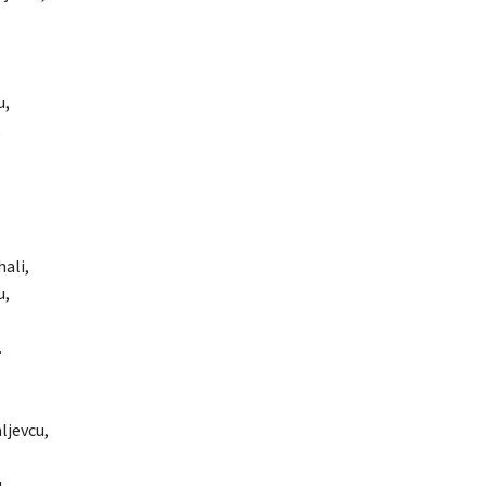
u,
,
hali,
u,
.
ljevcu,
,