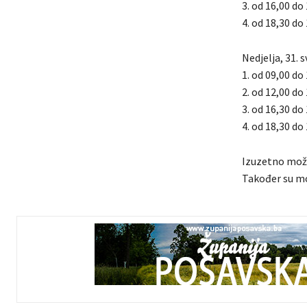
3. od 16,00 do
4. od 18,30 do 
Nedjelja, 31. 
1. od 09,00 do
2. od 12,00 do 
3. od 16,30 do
4. od 18,30 do
Izuzetno može
Također su mo