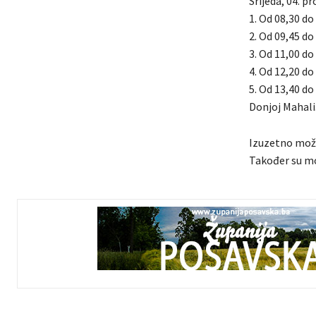
Srijeda, 04. p
1. Od 08,30 do
2. Od 09,45 do 
3. Od 11,00 do 
4. Od 12,20 do 
5. Od 13,40 do
Donjoj Mahali
Izuzetno može
Također su mo