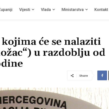
upaniji
Vijesti
Vlada
Ministarstva
Kontakt
kojima će se nalaziti
ožac“) u razdoblju od
odine
Share