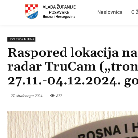
Naslovnica
O Ž
IZVJEŠĆA MUP-A
Raspored lokacija na 
radar TruCam („tron
27.11.-04.12.2024. g
27. studenoga 2024.
877