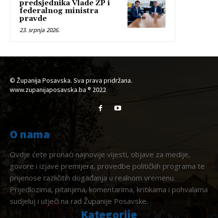
predsjednika Vlade ŽP i
federalnog ministra
pravde
23. srpnja 2026.
© Županija Posavska. Sva prava pridržana.
www.zupanijaposavska.ba ® 2022
O nama
Ovdje ćete pronaći najnovije vijesti, objave za medije,
govore i izjave premijera, provedbe političkih programa te
prijenose različitih događanja u realnom vremenu.
Prijedlozima, pitanjima, komentarima, kritikama i pohvalama
sudjeluj i utječi na rad Županije Posavske.
Kategorije