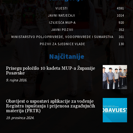
VIJESTI
4591
JAVNI NATJEČAJI
1014
IZVJEŠĆA MUP-A
920
JAVNI POZIVI
352
MINISTARSTVO POLJOPRIVREDE, VODOPRIVREDE I ŠUMARSTVA
161
POZIVI ZA SJEDNICE VLADE
130
Najčitanije
Prisegu položilo 10 kadeta MUP-a Županije
Posavske
9. rujna 2016.
Obavijest o uspostavi aplikacije za vođenje
Registra ispuštanja i prijenosa zagađujućih
materija (PRTR)
19. prosinca 2024.