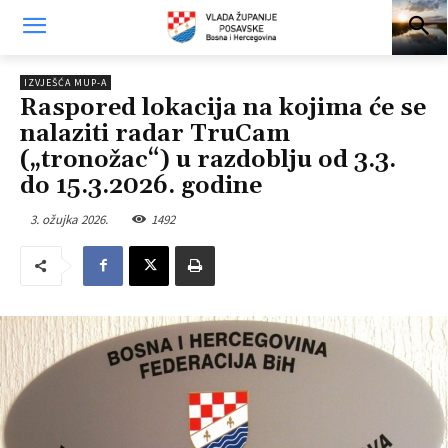
IZVJEŠĆA MUP-A
Raspored lokacija na kojima će se
nalaziti radar TruCam
(„tronožac“) u razdoblju od 3.3.
do 15.3.2026. godine
3. ožujka 2026.
1492