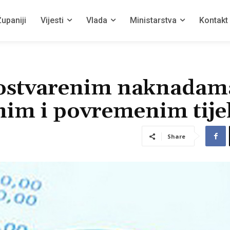
upaniji
Vijesti
Vlada
Ministarstva
Kontakt
o ostvarenim naknadam
lnim i povremenim tije
Share