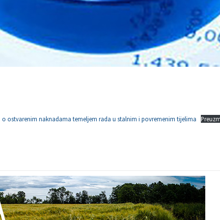
ja o ostvarenim naknadama temeljem rada u stalnim i povremenim tijelima
Preuzm