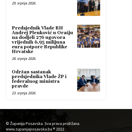
29. srpnja 2026.
Predsjednik Vlade RH
Andrej Plenković u Orašju
na dodjeli 276 ugovora
vrijednih 6,95 milijuna
eura potpore Republike
Hrvatske
28. srpnja 2026.
Održan sastanak
predsjednika Vlade ŽP i
federalnog ministra
pravde
23. srpnja 2026.
© Županija Posavska. Sva prava pridržana.
www.zupanijaposavska.ba ® 2022