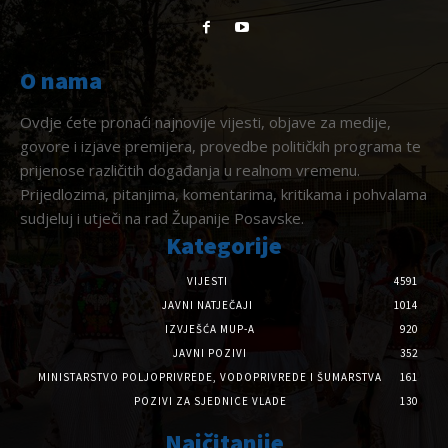
O nama
Ovdje ćete pronaći najnovije vijesti, objave za medije,
govore i izjave premijera, provedbe političkih programa te
prijenose različitih događanja u realnom vremenu.
Prijedlozima, pitanjima, komentarima, kritikama i pohvalama
sudjeluj i utječi na rad Županije Posavske.
Kategorije
VIJESTI
4591
JAVNI NATJEČAJI
1014
IZVJEŠĆA MUP-A
920
JAVNI POZIVI
352
MINISTARSTVO POLJOPRIVREDE, VODOPRIVREDE I ŠUMARSTVA
161
POZIVI ZA SJEDNICE VLADE
130
Najčitanije