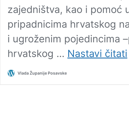
zajedništva, kao i pomoć 
pripadnicima hrvatskog n
i ugroženim pojedincima –
S
hrvatskog …
Nastavi čitati
d
Vlada Županije Posavske
i
o
2
J