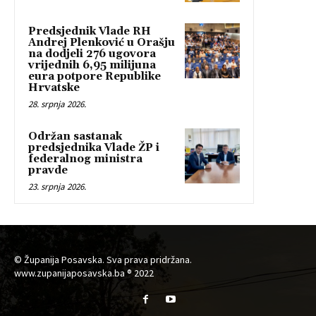
Predsjednik Vlade RH
Andrej Plenković u Orašju
na dodjeli 276 ugovora
vrijednih 6,95 milijuna
eura potpore Republike
Hrvatske
28. srpnja 2026.
Održan sastanak
predsjednika Vlade ŽP i
federalnog ministra
pravde
23. srpnja 2026.
© Županija Posavska. Sva prava pridržana.
www.zupanijaposavska.ba ® 2022