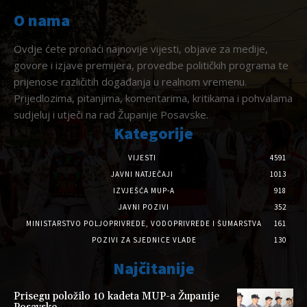
O nama
Ovdje ćete pronaći najnovije vijesti, objave za medije,
govore i izjave premijera, provedbe političkih programa te
prijenose različitih događanja u realnom vremenu.
Prijedlozima, pitanjima, komentarima, kritikama i pohvalama
sudjeluj i utječi na rad Županije Posavske.
Kategorije
VIJESTI
4591
JAVNI NATJEČAJI
1013
IZVJEŠĆA MUP-A
918
JAVNI POZIVI
352
MINISTARSTVO POLJOPRIVREDE, VODOPRIVREDE I ŠUMARSTVA
161
POZIVI ZA SJEDNICE VLADE
130
Najčitanije
Prisegu položilo 10 kadeta MUP-a Županije