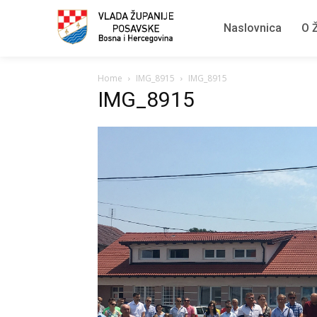
Naslovnica
O Ž
Home
IMG_8915
IMG_8915
IMG_8915