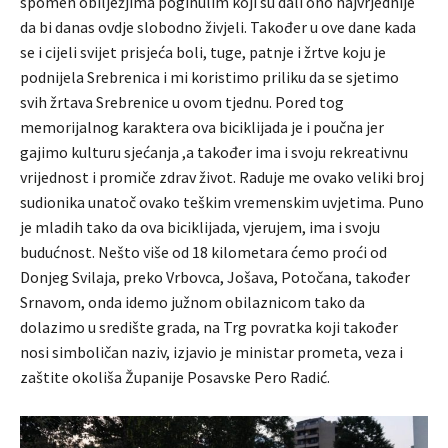
spomen obilježjima poginulim koji su dali ono najvrjednije
da bi danas ovdje slobodno živjeli. Također u ove dane kada
se i cijeli svijet prisjeća boli, tuge, patnje i žrtve koju je
podnijela Srebrenica i mi koristimo priliku da se sjetimo
svih žrtava Srebrenice u ovom tjednu. Pored tog
memorijalnog karaktera ova biciklijada je i poučna jer
gajimo kulturu sjećanja ,a također ima i svoju rekreativnu
vrijednost i promiče zdrav život. Raduje me ovako veliki broj
sudionika unatoč ovako teškim vremenskim uvjetima. Puno
je mladih tako da ova biciklijada, vjerujem, ima i svoju
budućnost. Nešto više od 18 kilometara ćemo proći od
Donjeg Svilaja, preko Vrbovca, Jošava, Potočana, također
Srnavom, onda idemo južnom obilaznicom tako da
dolazimo u središte grada, na Trg povratka koji također
nosi simboličan naziv, izjavio je ministar prometa, veza i
zaštite okoliša Županije Posavske Pero Radić.