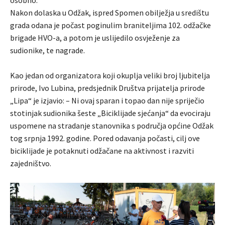
Nakon dolaska u Odžak, ispred Spomen obilježja u središtu
grada odana je počast poginulim braniteljima 102. odžačke
brigade HVO-a, a potom je uslijedilo osvježenje za
sudionike, te nagrade.
Kao jedan od organizatora koji okuplja veliki broj ljubitelja
prirode, Ivo Lubina, predsjednik Društva prijatelja prirode
„Lipa“ je izjavio: – Ni ovaj sparan i topao dan nije spriječio
stotinjak sudionika šeste „Biciklijade sjećanja“ da evociraju
uspomene na stradanje stanovnika s područja općine Odžak
tog srpnja 1992. godine. Pored odavanja počasti, cilj ove
biciklijade je potaknuti odžačane na aktivnost i razviti
zajedništvo.