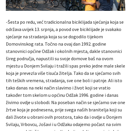
-Šesta po redu, već tradicionalna biciklijada sjećanja koja se
održava uvijek 13. srpnja, a povod ove biciklijade je svakako
sjećanje na stradanja koja su se dogodilo tijekom
Domovinskog rata. Točno na ovaj dan 1992. godine
stanovnici općine Odžak i okolnih mjesta, dakle stanovnici
šireg područja, napustili su svoje domove baš na ovom
mjestu u Donjem Svilaju i tražili spas preko jedne male skele
koja je prevezla više tisuća žitelja. Tako da se sjećamo svih
tih teških vremena, stradanja, sve one boli i patnje. Ali isto
tako danas na neki način slavimo i život koji se vratio
također tom skelom u općinu Odžak 1996. godine i danas
živimo ovdje u slobodi. Na poseban način se sjećamo sve one
žrtve koja je podnesena, prije svega naših branitelja koji su
dali živote u obrani ovih prostora, tako da i ovdje u Donjem
Svilaju, Vrbovcu, Jošavi i u Odžaku odajemo počast na svim