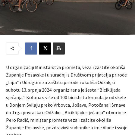
U organizaciji Ministarstva prometa, veza i zaštite okoliša
Županije Posavske i u suradnji s Društvom prijatelja prirode
„Lipa“ i Udrugom za zaštitu prirode i okoliša Odžak, u
subotu 13. srpnja 2024. organizirana je šesta “Biciklijada
sjećanja“. Kolona s više od 100 biciklista krenula je od skele
u Donjem Svilaju preko Vrbovca, Jošave, Potočana i Srnave
do Trga povratka u Odžaku. „Biciklijadu sjećanja“ otvorio je
Pero Radić, ministar prometa veza i zaštite okoliša
Županije Posavske, pozdravivši sudionike u ime Vlade i svoje
osobno.