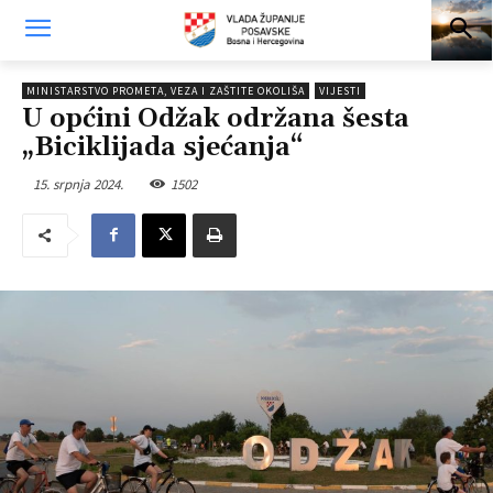
MINISTARSTVO PROMETA, VEZA I ZAŠTITE OKOLIŠA
VIJESTI
U općini Odžak održana šesta
„Biciklijada sjećanja“
15. srpnja 2024.
1502