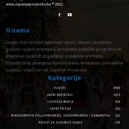
www.zupanijaposavska.ba ® 2022
O nama
Ovdje ćete pronaći najnovije vijesti, objave za medije,
govore i izjave premijera, provedbe političkih programa te
prijenose različitih događanja u realnom vremenu.
Prijedlozima, pitanjima, komentarima, kritikama i pohvalama
sudjeluj i utječi na rad Županije Posavske.
Kategorije
VIJESTI
4591
JAVNI NATJEČAJI
1013
IZVJEŠĆA MUP-A
918
JAVNI POZIVI
352
MINISTARSTVO POLJOPRIVREDE, VODOPRIVREDE I ŠUMARSTVA
161
POZIVI ZA SJEDNICE VLADE
130