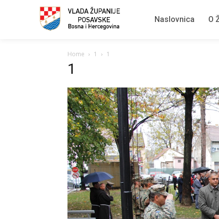
Naslovnica
O Ž
Home
1
1
1