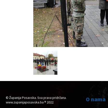
© Županija Posavska. Sva prava pridržana.
O nama
www.zupanijaposavska.ba ® 2022