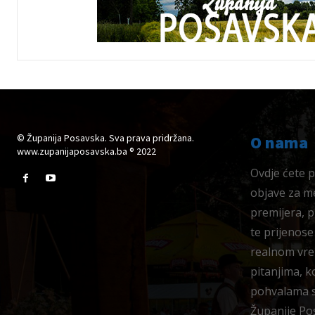
© Županija Posavska. Sva prava pridržana.
O nama
www.zupanijaposavska.ba ® 2022
Ovdje ćete pr
objave za me
premijera, 
te prijenose
realnom vre
pitanjima, k
pohvalama su
Županije Po