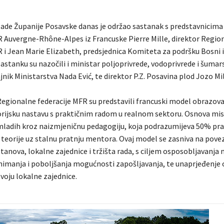
lade Županije Posavske danas je održao sastanak s predstavnicim
R Auvergne-Rhône-Alpes iz Francuske Pierre Mille, direktor Regio
R i Jean Marie Elizabeth, predsjednica Komiteta za podršku Bosni i
astanku su nazočili i ministar poljoprivrede, vodoprivrede i šumar
jnik Ministarstva Nada Ević, te direktor P.Z. Posavina plod Jozo Mil
Regionalne federacije MFR su predstavili francuski model obrazova
rijsku nastavu s praktičnim radom u realnom sektoru. Osnova mis
ladih kroz naizmjeničnu pedagogiju, koja podrazumijeva 50% pra
 teorije uz stalnu pratnju mentora. Ovaj model se zasniva na pove
anova, lokalne zajednice i tržišta rada, s ciljem osposobljavanja 
imanja i poboljšanja mogućnosti zapošljavanja, te unaprjeđenje
voju lokalne zajednice.