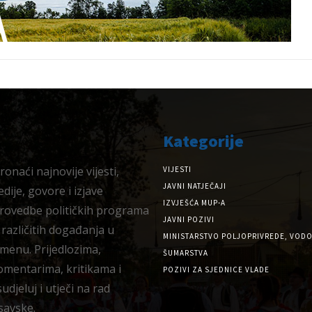
Kategorije
onaći najnovije vijesti,
VIJESTI
JAVNI NATJEČAJI
dije, govore i izjave
IZVJEŠĆA MUP-A
provedbe političkih programa
JAVNI POZIVI
 različitih događanja u
MINISTARSTVO POLJOPRIVREDE, VODO
menu. Prijedlozima,
ŠUMARSTVA
omentarima, kritikama i
POZIVI ZA SJEDNICE VLADE
djeluj i utječi na rad
savske.