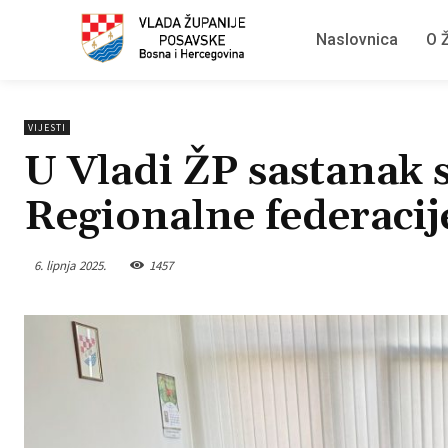
Naslovnica
O Ž
VIJESTI
U Vladi ŽP sastanak 
Regionalne federaci
6. lipnja 2025.
1457