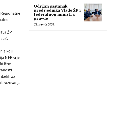
Održan sastanak
predsjednika Vlade ŽP i
a Regionalne
federalnog ministra
pravde
nalne
23. srpnja 2026.
stva ŽP
etić.
nja koji
ija MFR-a je
ktične
zanosti
mladih za
 obrazovanja