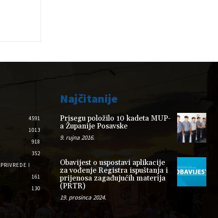
Najčitanije
Prisegu položilo 10 kadeta MUP-
4591
a Županije Posavske
1013
9. rujna 2016.
918
352
Obavijest o uspostavi aplikacije
PRIVREDE I
za vođenje Registra ispuštanja i
161
prijenosa zagađujućih materija
(PRTR)
130
19. prosinca 2024.