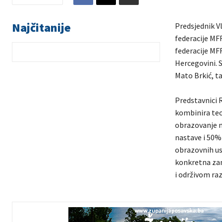
Najčitanije
Predsjednik V
federacije MF
federacije MF
Hercegovini. S
Mato Brkić, ta
Predstavnici 
kombinira teo
obrazovanje m
nastave i 50%
obrazovnih ust
konkretna zan
i održivom raz