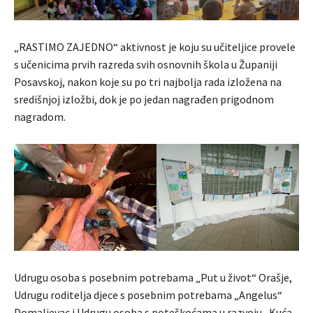
„RASTIMO ZAJEDNO“ aktivnost je koju su učiteljice provele
s učenicima prvih razreda svih osnovnih škola u Županiji
Posavskoj, nakon koje su po tri najbolja rada izložena na
središnjoj izložbi, dok je po jedan nagrađen prigodnom
nagradom.
Udrugu osoba s posebnim potrebama „Put u život“ Orašje,
Udrugu roditelja djece s posebnim potrebama „Angelus“
Domaljevac i Udrugu osoba s poteškoćama u razvoju „Kuća