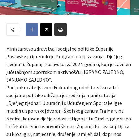
Ministarstvo zdravstva i socijalne politike Županije
Posavske pripremilo je Program obilježavanja „Dječjeg
tjedna“ u Županiji Posavskoj za 2024. godinu, koji je završen
jučerašnjom sportskom aktivnošću „IGRAMO ZAJEDNO,
SANJAMO ZAJEDNO“.
Pod pokroviteljstvom Federalnog ministarstva rada i
socijalne politike održana je središnja manifestacija
„Dječjeg tjedna“. U suradnji s Udruženjem Sportske igre
mladih u sportskoj dvorani Školskog centra Fra Martina
Nedića, karavan dječje radosti stigao je i u Orašje, gdje su ga
dočekali učenici osnovnih škola u Županiji Posavskoj. Djeca
su kroz igru, natjecanje, druženje i smijeh dali doprinos