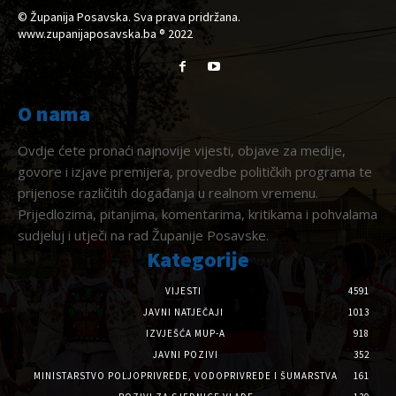
© Županija Posavska. Sva prava pridržana.
www.zupanijaposavska.ba ® 2022
O nama
Ovdje ćete pronaći najnovije vijesti, objave za medije,
govore i izjave premijera, provedbe političkih programa te
prijenose različitih događanja u realnom vremenu.
Prijedlozima, pitanjima, komentarima, kritikama i pohvalama
sudjeluj i utječi na rad Županije Posavske.
Kategorije
VIJESTI
4591
JAVNI NATJEČAJI
1013
IZVJEŠĆA MUP-A
918
JAVNI POZIVI
352
MINISTARSTVO POLJOPRIVREDE, VODOPRIVREDE I ŠUMARSTVA
161