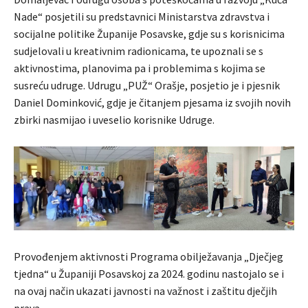
Nade“ posjetili su predstavnici Ministarstva zdravstva i
socijalne politike Županije Posavske, gdje su s korisnicima
sudjelovali u kreativnim radionicama, te upoznali se s
aktivnostima, planovima pa i problemima s kojima se
susreću udruge. Udrugu „PUŽ“ Orašje, posjetio je i pjesnik
Daniel Dominković, gdje je čitanjem pjesama iz svojih novih
zbirki nasmijao i uveselio korisnike Udruge.
Provođenjem aktivnosti Programa obilježavanja „Dječjeg
tjedna“ u Županiji Posavskoj za 2024. godinu nastojalo se i
na ovaj način ukazati javnosti na važnost i zaštitu dječjih