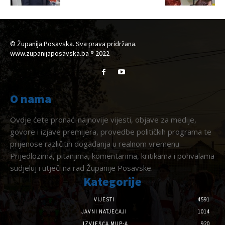
© Županija Posavska. Sva prava pridržana.
www.zupanijaposavska.ba ® 2022
O nama
Ovdje ćete pronaći najnovije vijesti, objave za medije,
govore i izjave premijera, provedbe političkih programa te
prijenose različitih događanja u realnom vremenu.
Prijedlozima, pitanjima, komentarima, kritikama i pohvalama
sudjeluj i utječi na rad Županije Posavske.
Kategorije
VIJESTI
4591
JAVNI NATJEČAJI
1014
IZVJEŠĆA MUP-A
920