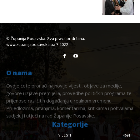
© Županija Posavska. Sva prava pridržana.
www.zupanijaposavska.ba ® 2022
O nama
Ovdje ćete pronaći najnovije vijesti, objave za medije,
govore i izjave premijera, provedbe političkih programa te
prijenose različitih događanja u realnom vremenu.
Prijedlozima, pitanjima, komentarima, kritikama i pohvalama
sudjeluj i utječi na rad Županije Posavske.
Kategorije
VIJESTI
4591