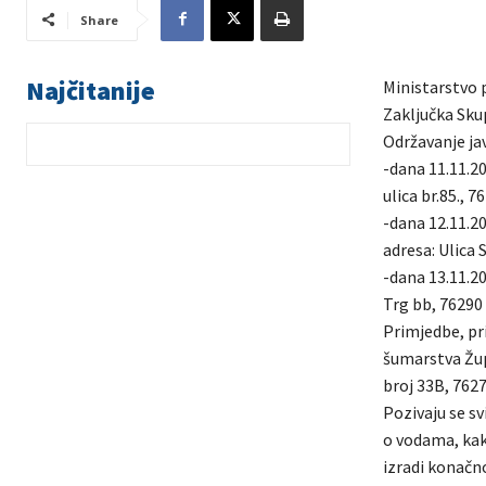
Share
Najčitanije
Ministarstvo 
Zaključka Sku
Održavanje ja
-dana 11.11.20
ulica br.85., 7
-dana 12.11.20
adresa: Ulica 
-dana 13.11.20
Trg bb, 76290
Primjedbe, pri
šumarstva Župa
broj 33B, 7627
Pozivaju se s
o vodama, kako
izradi konačn