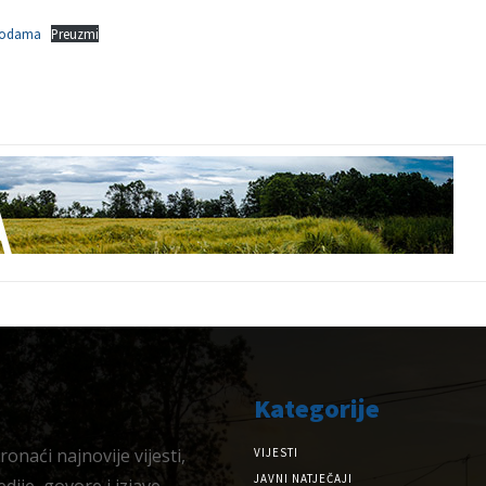
vodama
Preuzmi
Kategorije
onaći najnovije vijesti,
VIJESTI
JAVNI NATJEČAJI
dije, govore i izjave