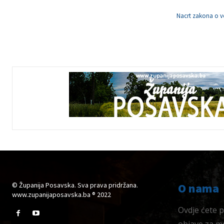
Nacrt zakona o 
© Županija Posavska. Sva prava pridržana.
O nama
www.zupanijaposavska.ba ® 2022
Ovdje ćete pr
objave za me