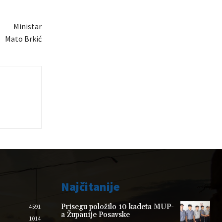
Ministar
Mato Brkić
Najčitanije
Prisegu položilo 10 kadeta MUP-
4591
a Županije Posavske
1014