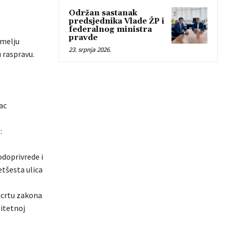
Održan sastanak
predsjednika Vlade ŽP i
federalnog ministra
pravde
emelju
23. srpnja 2026.
 raspravu.
ac
:
odoprivrede i
etšesta ulica
acrtu zakona
litetnoj