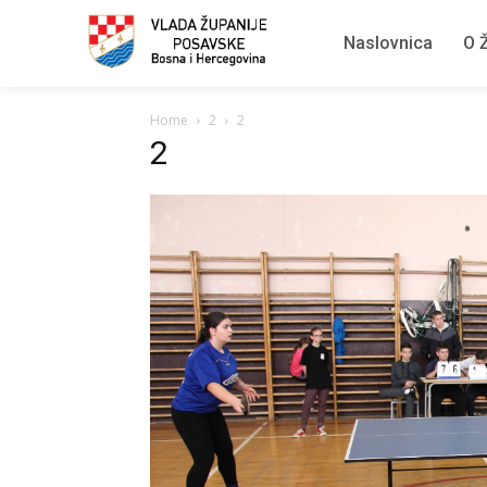
Naslovnica
O Ž
Home
2
2
2