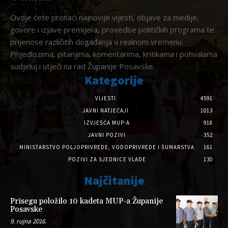
Ovdje ćete pronaći najnovije vijesti, objave za medije,
govore i izjave premijera, provedbe političkih programa te
prijenose različitih događanja u realnom vremenu.
Prijedlozima, pitanjima, komentarima, kritikama i pohvalama
sudjeluj i utječi na rad Županije Posavske.
Kategorije
VIJESTI
4591
JAVNI NATJEČAJI
1013
IZVJEŠĆA MUP-A
918
JAVNI POZIVI
352
MINISTARSTVO POLJOPRIVREDE, VODOPRIVREDE I ŠUMARSTVA
161
POZIVI ZA SJEDNICE VLADE
130
Najčitanije
Prisegu položilo 10 kadeta MUP-a Županije
Posavske
9. rujna 2016.