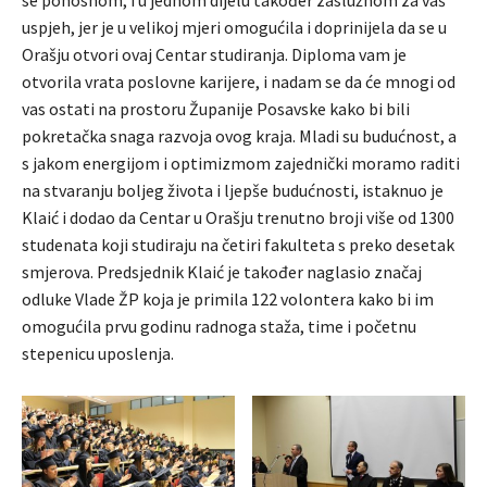
se ponosnom, i u jednom dijelu također zaslužnom za vaš
uspjeh, jer je u velikoj mjeri omogućila i doprinijela da se u
Orašju otvori ovaj Centar studiranja. Diploma vam je
otvorila vrata poslovne karijere, i nadam se da će mnogi od
vas ostati na prostoru Županije Posavske kako bi bili
pokretačka snaga razvoja ovog kraja. Mladi su budućnost, a
s jakom energijom i optimizmom zajednički moramo raditi
na stvaranju boljeg života i ljepše budućnosti, istaknuo je
Klaić i dodao da Centar u Orašju trenutno broji više od 1300
studenata koji studiraju na četiri fakulteta s preko desetak
smjerova. Predsjednik Klaić je također naglasio značaj
odluke Vlade ŽP koja je primila 122 volontera kako bi im
omogućila prvu godinu radnoga staža, time i početnu
stepenicu uposlenja.