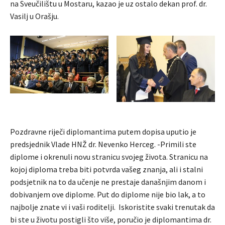
na Sveučilištu u Mostaru, kazao je uz ostalo dekan prof. dr.
Vasilj u Orašju.
Pozdravne riječi diplomantima putem dopisa uputio je
predsjednik Vlade HNŽ dr. Nevenko Herceg. -Primili ste
diplome i okrenuli novu stranicu svojeg života. Stranicu na
kojoj diploma treba biti potvrda vašeg znanja, ali i stalni
podsjetnik na to da učenje ne prestaje današnjim danom i
dobivanjem ove diplome. Put do diplome nije bio lak, a to
najbolje znate vi i vaši roditelji. Iskoristite svaki trenutak da
bi ste u životu postigli što više, poručio je diplomantima dr.