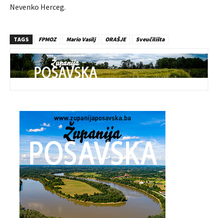
Nevenko Herceg.
TAGS
FPMOZ
Mario Vasilj
ORAŠJE
Sveučilišta