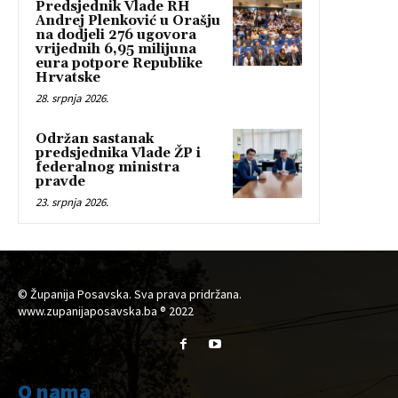
Predsjednik Vlade RH
Andrej Plenković u Orašju
na dodjeli 276 ugovora
vrijednih 6,95 milijuna
eura potpore Republike
Hrvatske
28. srpnja 2026.
Održan sastanak
predsjednika Vlade ŽP i
federalnog ministra
pravde
23. srpnja 2026.
© Županija Posavska. Sva prava pridržana.
www.zupanijaposavska.ba ® 2022
O nama