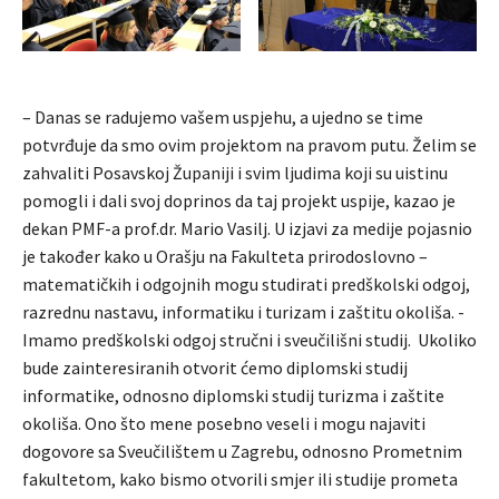
– Danas se radujemo vašem uspjehu, a ujedno se time
potvrđuje da smo ovim projektom na pravom putu. Želim se
zahvaliti Posavskoj Županiji i svim ljudima koji su uistinu
pomogli i dali svoj doprinos da taj projekt uspije, kazao je
dekan PMF-a prof.dr. Mario Vasilj. U izjavi za medije pojasnio
je također kako u Orašju na Fakulteta prirodoslovno –
matematičkih i odgojnih mogu studirati predškolski odgoj,
razrednu nastavu, informatiku i turizam i zaštitu okoliša. -
Imamo predškolski odgoj stručni i sveučilišni studij. Ukoliko
bude zainteresiranih otvorit ćemo diplomski studij
informatike, odnosno diplomski studij turizma i zaštite
okoliša. Ono što mene posebno veseli i mogu najaviti
dogovore sa Sveučilištem u Zagrebu, odnosno Prometnim
fakultetom, kako bismo otvorili smjer ili studije prometa