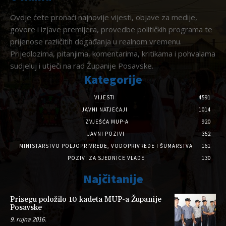
Ovdje ćete pronaći najnovije vijesti, objave za medije,
govore i izjave premijera, provedbe političkih programa te
prijenose različitih događanja u realnom vremenu.
Prijedlozima, pitanjima, komentarima, kritikama i pohvalama
sudjeluj i utječi na rad Županije Posavske.
Kategorije
VIJESTI
4591
JAVNI NATJEČAJI
1014
IZVJEŠĆA MUP-A
920
JAVNI POZIVI
352
MINISTARSTVO POLJOPRIVREDE, VODOPRIVREDE I ŠUMARSTVA
161
POZIVI ZA SJEDNICE VLADE
130
Najčitanije
Prisegu položilo 10 kadeta MUP-a Županije
Posavske
9. rujna 2016.