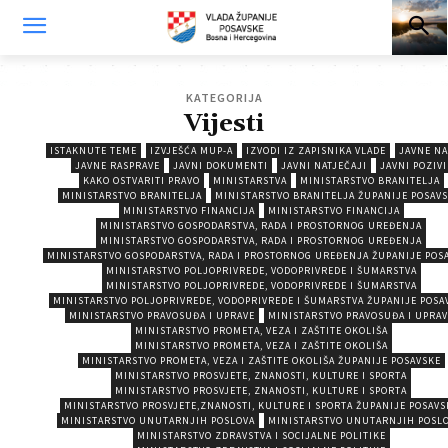
KATEGORIJA
Vijesti
ISTAKNUTE TEME
IZVJEŠĆA MUP-A
IZVODI IZ ZAPISNIKA VLADE
JAVNE NA
JAVNE RASPRAVE
JAVNI DOKUMENTI
JAVNI NATJEČAJI
JAVNI POZIVI
KAKO OSTVARITI PRAVO
MINISTARSTVA
MINISTARSTVO BRANITELJA
MINISTARSTVO BRANITELJA
MINISTARSTVO BRANITELJA ŽUPANIJE POSAV
MINISTARSTVO FINANCIJA
MINISTARSTVO FINANCIJA
MINISTARSTVO GOSPODARSTVA, RADA I PROSTORNOG UREĐENJA
MINISTARSTVO GOSPODARSTVA, RADA I PROSTORNOG UREĐENJA
MINISTARSTVO GOSPODARSTVA, RADA I PROSTORNOG UREĐENJA ŽUPANIJE POS
MINISTARSTVO POLJOPRIVREDE, VODOPRIVREDE I ŠUMARSTVA
MINISTARSTVO POLJOPRIVREDE, VODOPRIVREDE I ŠUMARSTVA
MINISTARSTVO POLJOPRIVREDE, VODOPRIVREDE I ŠUMARSTVA ŽUPANIJE POSA
MINISTARSTVO PRAVOSUĐA I UPRAVE
MINISTARSTVO PRAVOSUĐA I UPRAV
MINISTARSTVO PROMETA, VEZA I ZAŠTITE OKOLIŠA
MINISTARSTVO PROMETA, VEZA I ZAŠTITE OKOLIŠA
MINISTARSTVO PROMETA, VEZA I ZAŠTITE OKOLIŠA ŽUPANIJE POSAVSKE
MINISTARSTVO PROSVJETE, ZNANOSTI, KULTURE I SPORTA
MINISTARSTVO PROSVJETE, ZNANOSTI, KULTURE I SPORTA
MINISTARSTVO PROSVJETE,ZNANOSTI, KULTURE I SPORTA ŽUPANIJE POSAVS
MINISTARSTVO UNUTARNJIH POSLOVA
MINISTARSTVO UNUTARNJIH POSL
MINISTARSTVO ZDRAVSTVA I SOCIJALNE POLITIKE