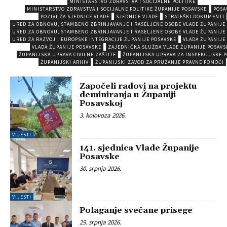
MINISTARSTVO ZDRAVSTVA I SOCIJALNE POLITIKE
MINISTARSTVO ZDRAVSTVA I SOCIJALNE POLITIKE ŽUPANIJE POSAVSKE
POSA
POZIVI ZA SJEDNICE VLADE
SJEDNICE VLADE
STRATEŠKI DOKUMENTI
URED ZA OBNOVU, STAMBENO ZBRINJAVANJE I RASELJENE OSOBE VLADE ŽUPANIJE
URED ZA OBNOVU, STAMBENO ZBRINJAVANJE I RASELJENE OSOBE VLADE ŽUPANIJE
URED ZA RAZVOJ I EUROPSKE INTEGRACIJE ŽUPANIJE POSAVSKE
VLADA ŽUPANIJE
VLADA ŽUPANIJE POSAVSKE
ZAJEDNIČKA SLUŽBA VLADE ŽUPANIJE POSAVS
ŽUPANIJSKA UPRAVA CIVILNE ZAŠTITE
ŽUPANIJSKA UPRAVA ZA INSPEKCIJSKE 
ŽUPANIJSKI ARHIV
ŽUPANIJSKI ZAVOD ZA PRUŽANJE PRAVNE POMOĆI
Započeli radovi na projektu
deminiranja u Županiji
Posavskoj
3. kolovoza 2026.
VIJESTI
141. sjednica Vlade Županije
Posavske
30. srpnja 2026.
VIJESTI
Polaganje svečane prisege
29. srpnja 2026.