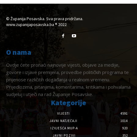
© Županija Posavska. Sva prava pridržana.
www.zupanijaposavska.ba ® 2022
O nama
Ovdje ćete pronaći najnovije vijesti, objave za medije,
govore i izjave premijera, provedbe političkih programa te
prijenose različitih događanja u realnom vremenu.
Prijedlozima, pitanjima, komentarima, kritikama i pohvalama
sudjeluj i utječi na rad Županije Posavske.
Kategorije
VIJESTI
4591
JAVNI NATJEČAJI
1014
IZVJEŠĆA MUP-A
920
JAVNI POZIVI
352