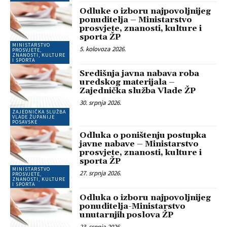
Odluke o izboru najpovoljnijeg
ponuditelja – Ministarstvo
prosvjete, znanosti, kulture i
sporta ŽP
MINISTARSTVO
5. kolovoza 2026.
PROSVJETE,
ZNANOSTI, KULTURE
I SPORTA
Središnja javna nabava roba
uredskog materijala –
Zajednička služba Vlade ŽP
30. srpnja 2026.
ZAJEDNIČKA SLUŽBA
VLADE ŽUPANIJE
POSAVSKE
Odluka o poništenju postupka
javne nabave – Ministarstvo
prosvjete, znanosti, kulture i
sporta ŽP
MINISTARSTVO
27. srpnja 2026.
PROSVJETE,
ZNANOSTI, KULTURE
I SPORTA
Odluka o izboru najpovoljnijeg
ponuditelja-Ministarstvo
unutarnjih poslova ŽP
23. srpnja 2026.