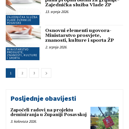
plina propan butan za grijanje-
Zajednička služba Vlade ŽP
13. srpnja 2026.
ZAJEDNIČKA SLUŽBA
VLADE ŽUPANIJE
POSAVSKE
Osnovni elementi ugovora-
Ministarstvo prosvjete,
znanosti, kulture i sporta ŽP
2. srpnja 2026.
MINISTARSTVO
PROSVJETE,
ZNANOSTI, KULTURE
I SPORTA
1
2
3
Posljednje obavijesti
Započeli radovi na projektu
deminiranja u Županiji Posavskoj
3. kolovoza 2026.