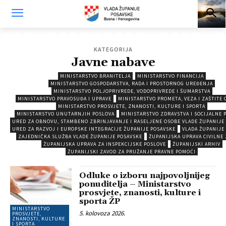
KATEGORIJA
Javne nabave
MINISTARSTVO BRANITELJA
MINISTARSTVO FINANCIJA
MINISTARSTVO GOSPODARSTVA, RADA I PROSTORNOG UREĐENJA
MINISTARSTVO POLJOPRIVREDE, VODOPRIVREDE I ŠUMARSTVA
MINISTARSTVO PRAVOSUĐA I UPRAVE
MINISTARSTVO PROMETA, VEZA I ZAŠTITE 
MINISTARSTVO PROSVJETE, ZNANOSTI, KULTURE I SPORTA
MINISTARSTVO UNUTARNJIH POSLOVA
MINISTARSTVO ZDRAVSTVA I SOCIJALNE 
URED ZA OBNOVU, STAMBENO ZBRINJAVANJE I RASELJENE OSOBE VLADE ŽUPANIJE
URED ZA RAZVOJ I EUROPSKE INTEGRACIJE ŽUPANIJE POSAVSKE
VLADA ŽUPANIJE
ZAJEDNIČKA SLUŽBA VLADE ŽUPANIJE POSAVSKE
ŽUPANIJSKA UPRAVA CIVILNE 
ŽUPANIJSKA UPRAVA ZA INSPEKCIJSKE POSLOVE
ŽUPANIJSKI ARHIV
ŽUPANIJSKI ZAVOD ZA PRUŽANJE PRAVNE POMOĆI
Odluke o izboru najpovoljnijeg
ponuditelja – Ministarstvo
prosvjete, znanosti, kulture i
sporta ŽP
MINISTARSTVO
5. kolovoza 2026.
PROSVJETE,
ZNANOSTI, KULTURE
I SPORTA