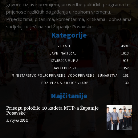
govore i izjave premijera, provedbe političkih programa te
prijenose različitih događanja u realnom vremenu.
Prijedlozima, pitanjima, komentarima, kritikama i pohvalama
sudjeluj i utječi na rad Županije Posavske.
Kategorije
VIJESTI
4591
JAVNI NATJEČAJI
1013
IZVJEŠĆA MUP-A
918
JAVNI POZIVI
352
MINISTARSTVO POLJOPRIVREDE, VODOPRIVREDE I ŠUMARSTVA
161
POZIVI ZA SJEDNICE VLADE
130
Najčitanije
Prisegu položilo 10 kadeta MUP-a Županije
Posavske
9. rujna 2016.