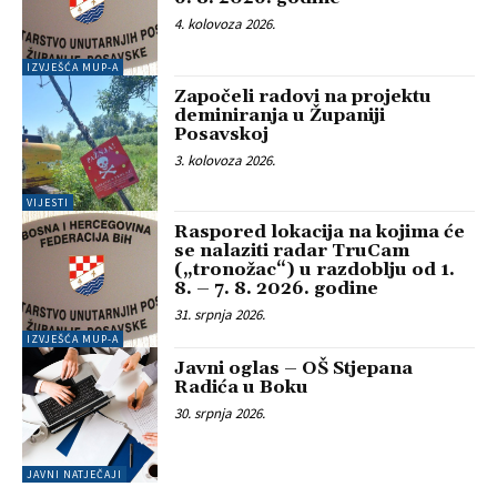
4. kolovoza 2026.
IZVJEŠĆA MUP-A
Započeli radovi na projektu
deminiranja u Županiji
Posavskoj
3. kolovoza 2026.
VIJESTI
Raspored lokacija na kojima će
se nalaziti radar TruCam
(„tronožac“) u razdoblju od 1.
8. – 7. 8. 2026. godine
31. srpnja 2026.
IZVJEŠĆA MUP-A
Javni oglas – OŠ Stjepana
Radića u Boku
30. srpnja 2026.
JAVNI NATJEČAJI