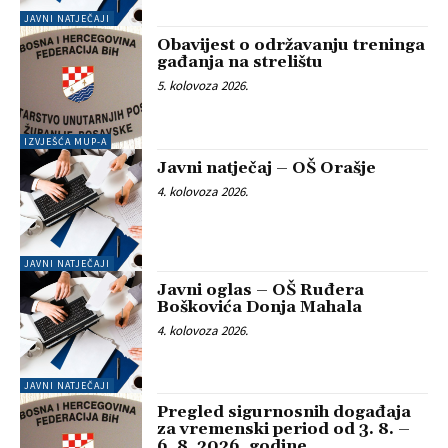
JAVNI NATJEČAJI
Obavijest o održavanju treninga
gađanja na strelištu
5. kolovoza 2026.
IZVJEŠĆA MUP-A
Javni natječaj – OŠ Orašje
4. kolovoza 2026.
JAVNI NATJEČAJI
Javni oglas – OŠ Ruđera
Boškovića Donja Mahala
4. kolovoza 2026.
JAVNI NATJEČAJI
Pregled sigurnosnih događaja
za vremenski period od 3. 8. –
6. 8. 2026. godine