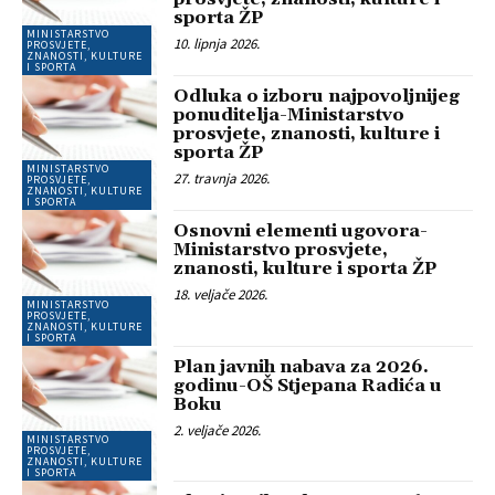
sporta ŽP
MINISTARSTVO
10. lipnja 2026.
PROSVJETE,
ZNANOSTI, KULTURE
I SPORTA
Odluka o izboru najpovoljnijeg
ponuditelja-Ministarstvo
prosvjete, znanosti, kulture i
sporta ŽP
MINISTARSTVO
27. travnja 2026.
PROSVJETE,
ZNANOSTI, KULTURE
I SPORTA
Osnovni elementi ugovora-
Ministarstvo prosvjete,
znanosti, kulture i sporta ŽP
18. veljače 2026.
MINISTARSTVO
PROSVJETE,
ZNANOSTI, KULTURE
I SPORTA
Plan javnih nabava za 2026.
godinu-OŠ Stjepana Radića u
Boku
2. veljače 2026.
MINISTARSTVO
PROSVJETE,
ZNANOSTI, KULTURE
I SPORTA