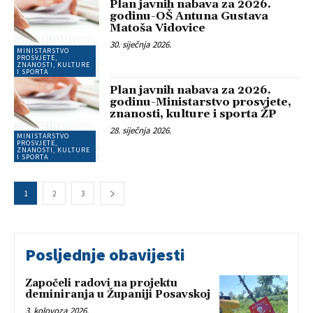
Plan javnih nabava za 2026.
godinu-OŠ Antuna Gustava
Matoša Vidovice
30. siječnja 2026.
MINISTARSTVO
PROSVJETE,
ZNANOSTI, KULTURE
I SPORTA
Plan javnih nabava za 2026.
godinu-Ministarstvo prosvjete,
znanosti, kulture i sporta ŽP
28. siječnja 2026.
MINISTARSTVO
PROSVJETE,
ZNANOSTI, KULTURE
I SPORTA
1
2
3
Posljednje obavijesti
Započeli radovi na projektu
deminiranja u Županiji Posavskoj
3. kolovoza 2026.