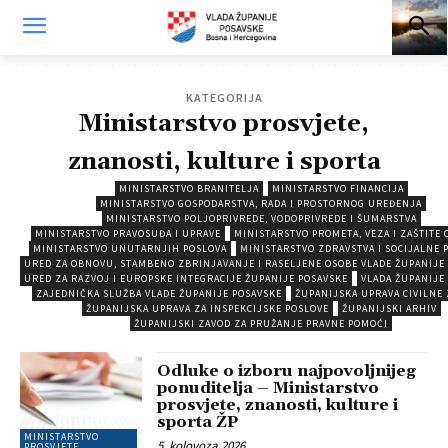
KATEGORIJA
Ministarstvo prosvjete,
znanosti, kulture i sporta
MINISTARSTVO BRANITELJA
MINISTARSTVO FINANCIJA
MINISTARSTVO GOSPODARSTVA, RADA I PROSTORNOG UREĐENJA
MINISTARSTVO POLJOPRIVREDE, VODOPRIVREDE I ŠUMARSTVA
MINISTARSTVO PRAVOSUĐA I UPRAVE
MINISTARSTVO PROMETA, VEZA I ZAŠTITE 
MINISTARSTVO UNUTARNJIH POSLOVA
MINISTARSTVO ZDRAVSTVA I SOCIJALNE 
URED ZA OBNOVU, STAMBENO ZBRINJAVANJE I RASELJENE OSOBE VLADE ŽUPANIJE
URED ZA RAZVOJ I EUROPSKE INTEGRACIJE ŽUPANIJE POSAVSKE
VLADA ŽUPANIJE
ZAJEDNIČKA SLUŽBA VLADE ŽUPANIJE POSAVSKE
ŽUPANIJSKA UPRAVA CIVILNE 
ŽUPANIJSKA UPRAVA ZA INSPEKCIJSKE POSLOVE
ŽUPANIJSKI ARHIV
ŽUPANIJSKI ZAVOD ZA PRUŽANJE PRAVNE POMOĆI
Odluke o izboru najpovoljnijeg
ponuditelja – Ministarstvo
prosvjete, znanosti, kulture i
sporta ŽP
MINISTARSTVO
5. kolovoza 2026.
PROSVJETE,