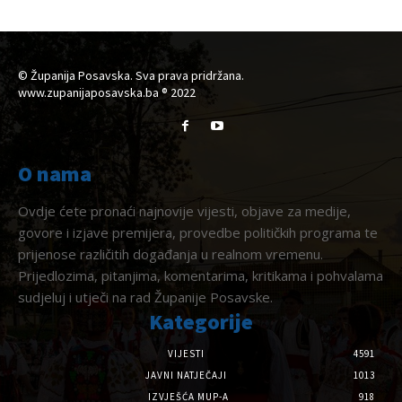
© Županija Posavska. Sva prava pridržana.
www.zupanijaposavska.ba ® 2022
O nama
Ovdje ćete pronaći najnovije vijesti, objave za medije,
govore i izjave premijera, provedbe političkih programa te
prijenose različitih događanja u realnom vremenu.
Prijedlozima, pitanjima, komentarima, kritikama i pohvalama
sudjeluj i utječi na rad Županije Posavske.
Kategorije
VIJESTI
4591
JAVNI NATJEČAJI
1013
IZVJEŠĆA MUP-A
918