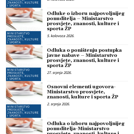
ZNANOSTI, KULTURE
I SPORTA
Odluke o izboru najpovoljnijeg
ponuditelja – Ministarstvo
prosvjete, znanosti, kulture i
sporta ŽP
MINISTARSTVO
5. kolovoza 2026.
PROSVJETE,
ZNANOSTI, KULTURE
I SPORTA
Odluka o poništenju postupka
javne nabave – Ministarstvo
prosvjete, znanosti, kulture i
sporta ŽP
MINISTARSTVO
27. srpnja 2026.
PROSVJETE,
ZNANOSTI, KULTURE
I SPORTA
Osnovni elementi ugovora-
Ministarstvo prosvjete,
znanosti, kulture i sporta ŽP
2. srpnja 2026.
MINISTARSTVO
PROSVJETE,
ZNANOSTI, KULTURE
I SPORTA
Odluka o izboru najpovoljnijeg
ponuditelja-Ministarstvo
prosvjete, znanosti, kulture i