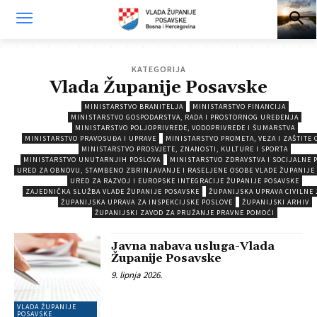
KATEGORIJA
Vlada Županije Posavske
MINISTARSTVO BRANITELJA
MINISTARSTVO FINANCIJA
MINISTARSTVO GOSPODARSTVA, RADA I PROSTORNOG UREĐENJA
MINISTARSTVO POLJOPRIVREDE, VODOPRIVREDE I ŠUMARSTVA
MINISTARSTVO PRAVOSUĐA I UPRAVE
MINISTARSTVO PROMETA, VEZA I ZAŠTITE 
MINISTARSTVO PROSVJETE, ZNANOSTI, KULTURE I SPORTA
MINISTARSTVO UNUTARNJIH POSLOVA
MINISTARSTVO ZDRAVSTVA I SOCIJALNE 
URED ZA OBNOVU, STAMBENO ZBRINJAVANJE I RASELJENE OSOBE VLADE ŽUPANIJE
URED ZA RAZVOJ I EUROPSKE INTEGRACIJE ŽUPANIJE POSAVSKE
ZAJEDNIČKA SLUŽBA VLADE ŽUPANIJE POSAVSKE
ŽUPANIJSKA UPRAVA CIVILNE 
ŽUPANIJSKA UPRAVA ZA INSPEKCIJSKE POSLOVE
ŽUPANIJSKI ARHIV
ŽUPANIJSKI ZAVOD ZA PRUŽANJE PRAVNE POMOĆI
Javna nabava usluga-Vlada
Županije Posavske
9. lipnja 2026.
VLADA ŽUPANIJE
POSAVSKE