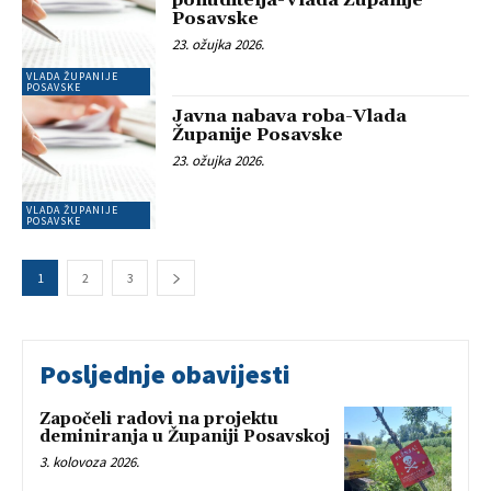
ponuditelja-Vlada Županije
Posavske
23. ožujka 2026.
VLADA ŽUPANIJE
POSAVSKE
Javna nabava roba-Vlada
Županije Posavske
23. ožujka 2026.
VLADA ŽUPANIJE
POSAVSKE
1
2
3
Posljednje obavijesti
Započeli radovi na projektu
deminiranja u Županiji Posavskoj
3. kolovoza 2026.