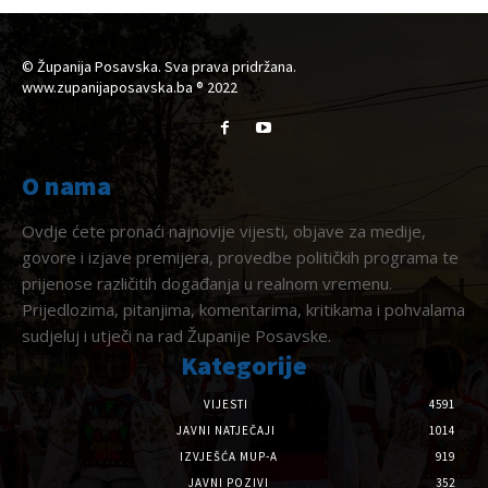
© Županija Posavska. Sva prava pridržana.
www.zupanijaposavska.ba ® 2022
O nama
Ovdje ćete pronaći najnovije vijesti, objave za medije,
govore i izjave premijera, provedbe političkih programa te
prijenose različitih događanja u realnom vremenu.
Prijedlozima, pitanjima, komentarima, kritikama i pohvalama
sudjeluj i utječi na rad Županije Posavske.
Kategorije
VIJESTI
4591
JAVNI NATJEČAJI
1014
IZVJEŠĆA MUP-A
919
JAVNI POZIVI
352