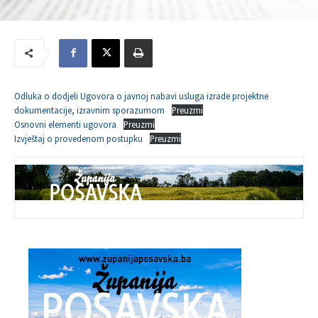
Odluka o dodjeli Ugovora o javnoj nabavi usluga izrade projektne
dokumentacije, izravnim sporazumom
Preuzmi
Osnovni elementi ugovora
Preuzmi
Izvještaj o provedenom postupku
Preuzmi