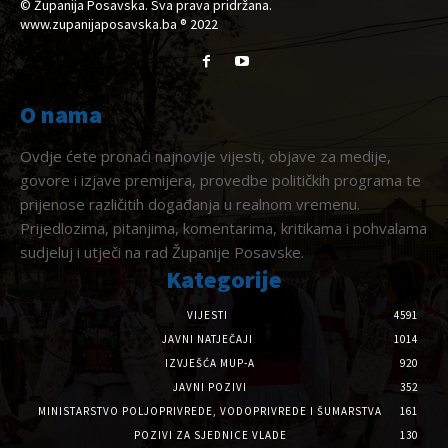
© Županija Posavska. Sva prava pridržana.
www.zupanijaposavska.ba ® 2022
O nama
Ovdje ćete pronaći najnovije vijesti, objave za medije,
govore i izjave premijera, provedbe političkih programa te
prijenose različitih događanja u realnom vremenu.
Prijedlozima, pitanjima, komentarima, kritikama i pohvalama
sudjeluj i utječi na rad Županije Posavske.
Kategorije
VIJESTI
4591
JAVNI NATJEČAJI
1014
IZVJEŠĆA MUP-A
920
JAVNI POZIVI
352
MINISTARSTVO POLJOPRIVREDE, VODOPRIVREDE I ŠUMARSTVA
161
POZIVI ZA SJEDNICE VLADE
130