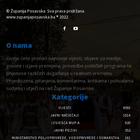
© Županija Posavska. Sva prava pridržana.
www.zupanijaposavska.ba ® 2022
O nama
Ovdje ćete pronaći najnovije vijesti, objave za medije,
govore i izjave premijera, provedbe političkih programa te
prijenose različitih događanja u realnom vremenu.
Prijedlozima, pitanjima, komentarima, kritikama i pohvalama
sudjeluj i utječi na rad Županije Posavske.
Kategorije
VIJESTI
4591
JAVNI NATJEČAJI
1014
IZVJEŠĆA MUP-A
920
JAVNI POZIVI
352
MINISTARSTVO POLJOPRIVREDE, VODOPRIVREDE I ŠUMARSTVA
161