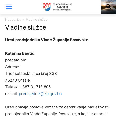
Naslovnica
Vladine službe
Vladine službe
Ured predsjednika Vlade Županije Posavske
Katarina Baotić
predstojnik
Adresa:
Tridesetšesta ulica broj 33B
76270 Orašje
Tel/fax: +387 31 713 806
e-mail:
predsjednik@zp.gov.ba
Ured obavlja poslove vezane za ostvarivanje nadležnosti
predsjednika Vlade Županije Posavske, a koji se odnose