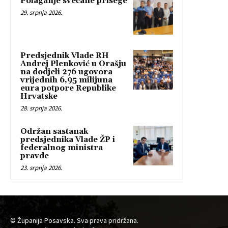
Polaganje svečane prisege
29. srpnja 2026.
Predsjednik Vlade RH
Andrej Plenković u Orašju
na dodjeli 276 ugovora
vrijednih 6,95 milijuna
eura potpore Republike
Hrvatske
28. srpnja 2026.
Održan sastanak
predsjednika Vlade ŽP i
federalnog ministra
pravde
23. srpnja 2026.
© Županija Posavska. Sva prava pridržana.