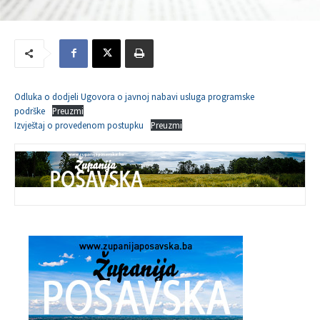
Odluka o dodjeli Ugovora o javnoj nabavi usluga programske
podrške
Preuzmi
Izvještaj o provedenom postupku
Preuzmi