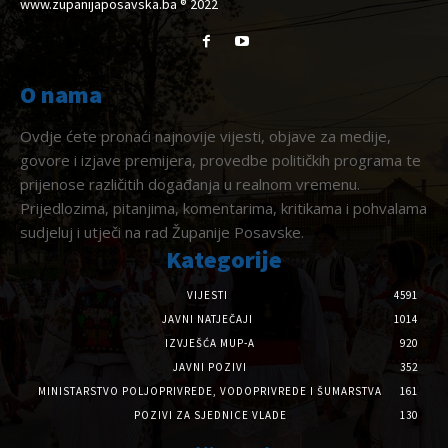
www.zupanijaposavska.ba ® 2022
O nama
Ovdje ćete pronaći najnovije vijesti, objave za medije,
govore i izjave premijera, provedbe političkih programa te
prijenose različitih događanja u realnom vremenu.
Prijedlozima, pitanjima, komentarima, kritikama i pohvalama
sudjeluj i utječi na rad Županije Posavske.
Kategorije
VIJESTI
4591
JAVNI NATJEČAJI
1014
IZVJEŠĆA MUP-A
920
JAVNI POZIVI
352
MINISTARSTVO POLJOPRIVREDE, VODOPRIVREDE I ŠUMARSTVA
161
POZIVI ZA SJEDNICE VLADE
130