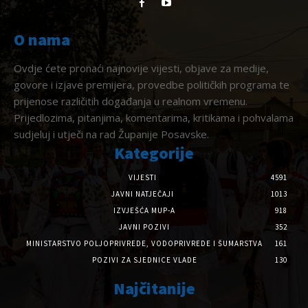
O nama
Ovdje ćete pronaći najnovije vijesti, objave za medije,
govore i izjave premijera, provedbe političkih programa te
prijenose različitih događanja u realnom vremenu.
Prijedlozima, pitanjima, komentarima, kritikama i pohvalama
sudjeluj i utječi na rad Županije Posavske.
Kategorije
VIJESTI
4591
JAVNI NATJEČAJI
1013
IZVJEŠĆA MUP-A
918
JAVNI POZIVI
352
MINISTARSTVO POLJOPRIVREDE, VODOPRIVREDE I ŠUMARSTVA
161
POZIVI ZA SJEDNICE VLADE
130
Najčitanije