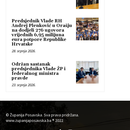
Predsjednik Vlade RH
Andrej Plenković u Orašju
na dodjeli 276 ugovora
vrijednih 6,95 milijuna
eura potpore Republike
Hrvatske
28. srpnja 2026.
Održan sastanak
predsjednika Vlade ŽP i
federalnog ministra
pravde
23. srpnja 2026.
© Županija Posavska. Sva prava pridržana.
www.zupanijaposavska.ba ® 2022