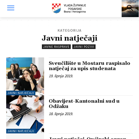
KATEGORIJA
Javni natječaji
JAVNE RASPRAVE
JAVNI POZIVI
Sveučilište u Mostaru raspisalo
natječaj za upis studenata
19. lipnja 2019.
JAVNI NATJEČAJI
Obavijest-Kantonalni sud u
Odžaku
18. lipnja 2019.
JAVNI NATJEČAJI