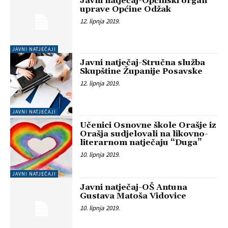
Javni natječaj-Općinski organ
uprave Općine Odžak
12. lipnja 2019.
JAVNI NATJEČAJI
Javni natječaj-Stručna služba
Skupštine Županije Posavske
12. lipnja 2019.
JAVNI NATJEČAJI
Učenici Osnovne škole Orašje iz
Orašja sudjelovali na likovno-
literarnom natječaju “Duga”
10. lipnja 2019.
JAVNI NATJEČAJI
Javni natječaj-OŠ Antuna
Gustava Matoša Vidovice
10. lipnja 2019.