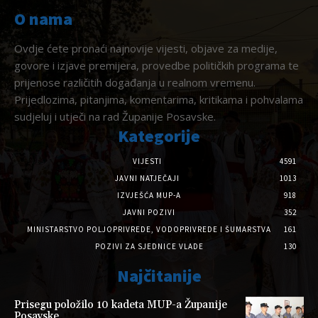
O nama
Ovdje ćete pronaći najnovije vijesti, objave za medije,
govore i izjave premijera, provedbe političkih programa te
prijenose različitih događanja u realnom vremenu.
Prijedlozima, pitanjima, komentarima, kritikama i pohvalama
sudjeluj i utječi na rad Županije Posavske.
Kategorije
VIJESTI
4591
JAVNI NATJEČAJI
1013
IZVJEŠĆA MUP-A
918
JAVNI POZIVI
352
MINISTARSTVO POLJOPRIVREDE, VODOPRIVREDE I ŠUMARSTVA
161
POZIVI ZA SJEDNICE VLADE
130
Najčitanije
Prisegu položilo 10 kadeta MUP-a Županije
Posavske