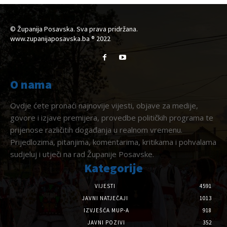
© Županija Posavska. Sva prava pridržana.
www.zupanijaposavska.ba ® 2022
O nama
Ovdje ćete pronaći najnovije vijesti, objave za medije,
govore i izjave premijera, provedbe političkih programa te
prijenose različitih događanja u realnom vremenu.
Prijedlozima, pitanjima, komentarima, kritikama i pohvalama
sudjeluj i utječi na rad Županije Posavske.
Kategorije
VIJESTI
4591
JAVNI NATJEČAJI
1013
IZVJEŠĆA MUP-A
918
JAVNI POZIVI
352