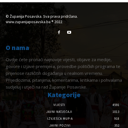
© Županija Posavska. Sva prava pridržana.
www.zupanijaposavska.ba ® 2022
O nama
Ovdje ćete pronaći najnovije vijesti, objave za medije,
govore i izjave premijera, provedbe političkih programa te
prijenose različitih događanja u realnom vremenu.
Prijedlozima, pitanjima, komentarima, kritikama i pohvalama
sudjeluj i utječi na rad Županije Posavske.
Kategorije
VIJESTI
4591
JAVNI NATJEČAJI
1013
IZVJEŠĆA MUP-A
918
JAVNI POZIVI
352