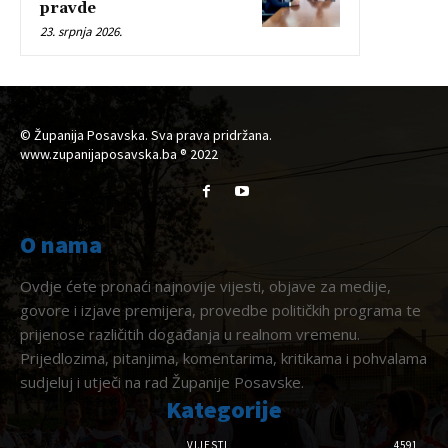
pravde
23. srpnja 2026.
© Županija Posavska. Sva prava pridržana.
www.zupanijaposavska.ba ® 2022
O nama
Ovdje ćete pronaći najnovije vijesti, objave za medije,
govore i izjave premijera, provedbe političkih programa te
prijenose različitih događanja u realnom vremenu.
Prijedlozima, pitanjima, komentarima, kritikama i pohvalama
sudjeluj i utječi na rad Županije Posavske.
Kategorije
VIJESTI
4591