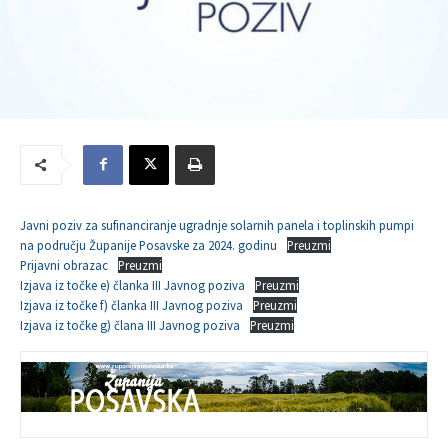
Javni poziv za sufinanciranje ugradnje solarnih panela i toplinskih pumpi
na području Županije Posavske za 2024. godinu
Preuzmi
Prijavni obrazac
Preuzmi
Izjava iz točke e) članka III Javnog poziva
Preuzmi
Izjava iz točke f) članka III Javnog poziva
Preuzmi
Izjava iz točke g) člana III Javnog poziva
Preuzmi