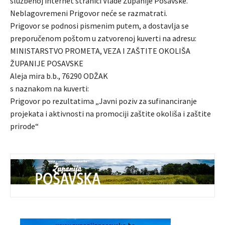
službenoj internet stranici Vlade Županije Posavske.
Neblagovremeni Prigovor neće se razmatrati.
Prigovor se podnosi pismenim putem, a dostavlja se
preporučenom poštom u zatvorenoj kuverti na adresu:
MINISTARSTVO PROMETA, VEZA I ZAŠTITE OKOLIŠA
ŽUPANIJE POSAVSKE
Aleja mira b.b., 76290 ODŽAK
s naznakom na kuverti:
Prigovor po rezultatima „Javni poziv za sufinanciranje
projekata i aktivnosti na promociji zaštite okoliša i zaštite
prirode“