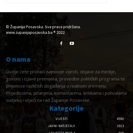
© Županija Posavska. Sva prava pridržana.
www.zupanijaposavska.ba ® 2022
O nama
Ovdje ćete pronaći najnovije vijesti, objave za medije,
govore i izjave premijera, provedbe političkih programa te
prijenose različitih događanja u realnom vremenu.
Prijedlozima, pitanjima, komentarima, kritikama i pohvalama
sudjeluj i utječi na rad Županije Posavske.
Kategorije
VIJESTI
4591
JAVNI NATJEČAJI
1013