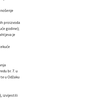
odnošenje
nih proizvoda
uće godine);
htjeva je
 tekuće
anja
du br. 7. u
 te u Odžaku
 izvijestili