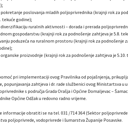
);
a pokretanje poslovanja mladih poljoprivrednika (krajnji rok za p
8. tekuće godine);
a diverzifikaciju ruralnih aktivnosti – dorada i prerada poljoprivred
ednom gospodarstvu (krajnji rok za podnošenje zahtjeva je 5.8. tek
vanju poduzeća na ruralnom prostoru (krajnji rok za podnošenje za
odine);
e organske proizvodnje (krajnji rok za podnošenje zahtjeva je 5.10.
pomoć pri implementaciji ovog Pravilnika od pojašnjenja, prikuplj
 popunjavanja zahtjeva i dr. rade službenici ovog Ministartsva u ure
joprivrednike s područja Grada Orašja i Općine Domaljevac – Šamac
ednike Općine Odžak u redovno radno vrijeme.
 informacije obratiti se na tel. 031 /714 364 (Sektor poljoprivrede),
stva poljoprivrede, vodoprivrede i šumarstva Županije Posavske.