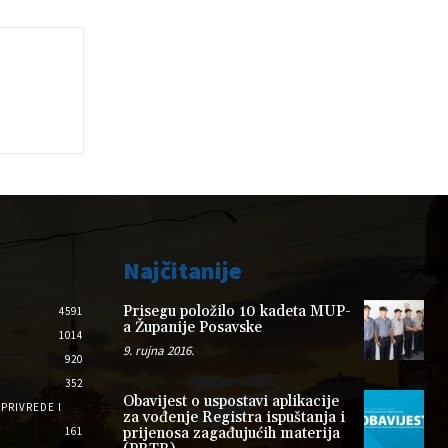
Najčitanije
Prisegu položilo 10 kadeta MUP-
4591
a Županije Posavske
1014
9. rujna 2016.
920
352
Obavijest o uspostavi aplikacije
PRIVREDE I
za vođenje Registra ispuštanja i
161
prijenosa zagađujućih materija