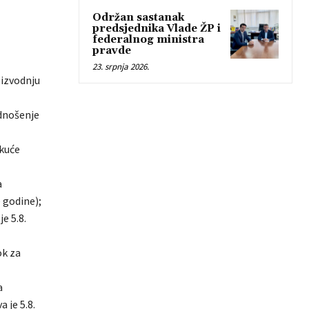
Održan sastanak
predsjednika Vlade ŽP i
federalnog ministra
pravde
23. srpnja 2026.
oizvodnju
odnošenje
ekuće
a
 godine);
e 5.8.
ok za
a
 je 5.8.