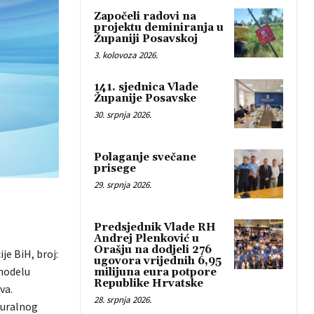
Započeli radovi na
projektu deminiranja u
Županiji Posavskoj
3. kolovoza 2026.
141. sjednica Vlade
Županije Posavske
30. srpnja 2026.
Polaganje svečane
prisege
29. srpnja 2026.
Predsjednik Vlade RH
Andrej Plenković u
Orašju na dodjeli 276
je BiH, broj:
ugovora vrijednih 6,95
 modelu
milijuna eura potpore
Republike Hrvatske
va.
28. srpnja 2026.
ruralnog