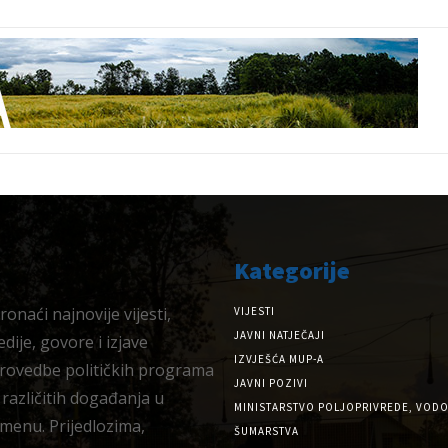
Kategorije
onaći najnovije vijesti,
VIJESTI
JAVNI NATJEČAJI
dije, govore i izjave
IZVJEŠĆA MUP-A
provedbe političkih programa
JAVNI POZIVI
 različitih događanja u
MINISTARSTVO POLJOPRIVREDE, VODO
menu. Prijedlozima,
ŠUMARSTVA