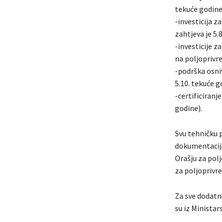
tekuće godine
-investicija z
zahtjeva je 5.
-investicije z
na poljoprivr
-podrška osni
5.10. tekuće g
-certificiranj
godine).
Svu tehničku 
dokumentacije,
Orašju za pol
za poljoprivr
Za sve dodatne
su iz Ministar