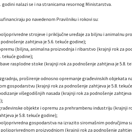
. godini nalazi se i na stranicama resornog Ministarstva.
sufinanciraju po navedenom Pravilniku i rokovi su:
 poljoprivredne strojeve i priključne uređaje za biljnu i animalnu pr
a podnošenje zahtjeva je 5.6. tekuće godine);
 opremu (biljna, animalna proizvodnja i ribarstvo (krajnji rok za p
6. tekuće godine);
abave rasplodne stoke (krajnji rok za podnošenje zahtjeva je 5.8. t
u izgradnju, proširenje odnosno opremanje građevinskih objekata n
om gospodarstvu (krajnji rok za podnošenje zahtjeva je 5.8. tekuće
 podizanje višegodišnjih nasada (krajnji rok za podnošenje zahtjeva j
);
 građevinske objekte i opremu za prehrambenu industriju (krajnji r
tjeva je 5.8. tekuće godine);
u poljoprivredna gospodarstva na izrazito siromašnim područjima s
poljoprivrednom proizvodnjom (krajnji rok za podnošenje zahtjeva