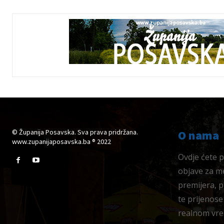
© Županija Posavska. Sva prava pridržana.
O nama
www.zupanijaposavska.ba ® 2022
Ovdje ćete pr
objave za me
premijera, 
te prijenose
realnom vre