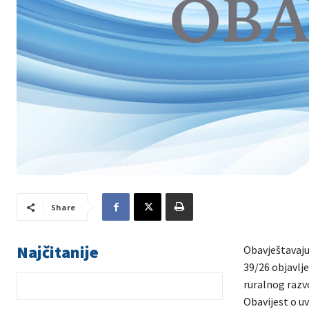
Share
Najčitanije
Obavještavaju 
39/26 objavlj
ruralnog razv
Obavijest o u