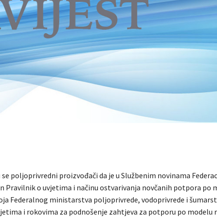
se poljoprivredni proizvođači da je u Službenim novinama Federaci
en Pravilnik o uvjetima i načinu ostvarivanja novčanih potpora po
oja Federalnog ministarstva poljoprivrede, vodoprivrede i šumarst
vjetima i rokovima za podnošenje zahtjeva za potporu po modelu 