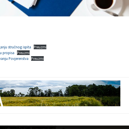
anju stručnog ispita
Preuzmi
u propisa
Preuzmi
vanju Povjerenstva
Preuzmi