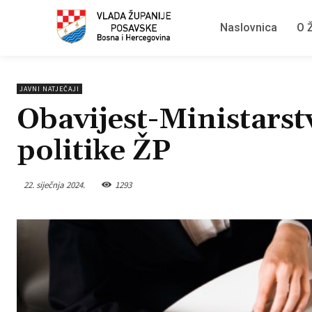
Naslovnica
O Ž
JAVNI NATJEČAJI
Obavijest-Ministarstv
politike ŽP
22. siječnja 2024.
1293