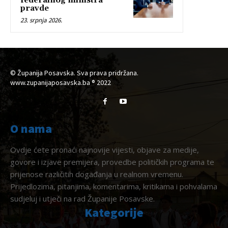
federalnog ministra
pravde
23. srpnja 2026.
© Županija Posavska. Sva prava pridržana.
www.zupanijaposavska.ba ® 2022
O nama
Ovdje ćete pronaći najnovije vijesti, objave za medije,
govore i izjave premijera, provedbe političkih programa te
prijenose različitih događanja u realnom vremenu.
Prijedlozima, pitanjima, komentarima, kritikama i pohvalama
sudjeluj i utječi na rad Županije Posavske.
Kategorije