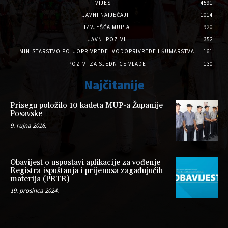
VIJESTI
4591
JAVNI NATJEČAJI
1014
IZVJEŠĆA MUP-A
920
JAVNI POZIVI
352
MINISTARSTVO POLJOPRIVREDE, VODOPRIVREDE I ŠUMARSTVA
161
POZIVI ZA SJEDNICE VLADE
130
Najčitanije
Prisegu položilo 10 kadeta MUP-a Županije
Posavske
9. rujna 2016.
Obavijest o uspostavi aplikacije za vođenje
Registra ispuštanja i prijenosa zagađujućih
materija (PRTR)
19. prosinca 2024.