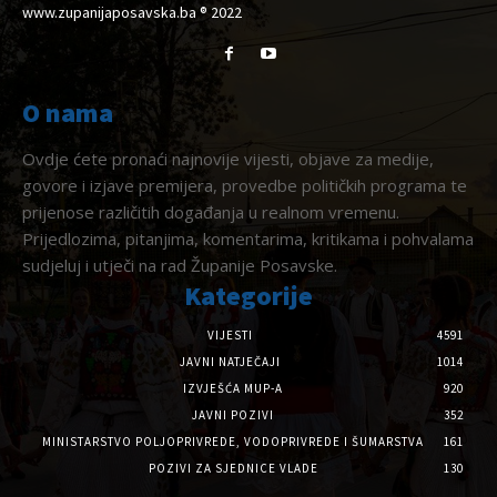
www.zupanijaposavska.ba ® 2022
O nama
Ovdje ćete pronaći najnovije vijesti, objave za medije,
govore i izjave premijera, provedbe političkih programa te
prijenose različitih događanja u realnom vremenu.
Prijedlozima, pitanjima, komentarima, kritikama i pohvalama
sudjeluj i utječi na rad Županije Posavske.
Kategorije
VIJESTI
4591
JAVNI NATJEČAJI
1014
IZVJEŠĆA MUP-A
920
JAVNI POZIVI
352
MINISTARSTVO POLJOPRIVREDE, VODOPRIVREDE I ŠUMARSTVA
161
POZIVI ZA SJEDNICE VLADE
130