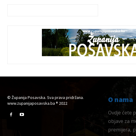
© Županija Posavska. Sva prava pridržana.
O nama
www.zupanijaposavska.ba ® 2022
Ovdje ćete pr
objave za me
premijera, 