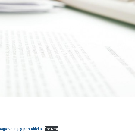
ajpovoljnijeg ponuditelja
Preuzmi