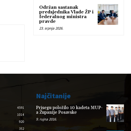
Održan sastanak
predsjednika Vlade ŽP i
federalnog ministra
pravde
23. srpnja 2026.
Najčitanije
Prisegu položilo 10 kadeta MUP-
4591
a Županije Posavske
1014
9. rujna 2016.
920
352