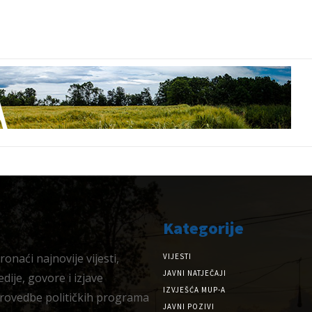
Kategorije
onaći najnovije vijesti,
VIJESTI
JAVNI NATJEČAJI
dije, govore i izjave
IZVJEŠĆA MUP-A
provedbe političkih programa
JAVNI POZIVI