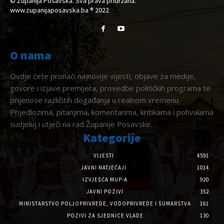
© Županija Posavska. Sva prava pridržana.
www.zupanijaposavska.ba ® 2022
O nama
Ovdje ćete pronaći najnovije vijesti, objave za medije,
govore i izjave premijera, provedbe političkih programa te
prijenose različitih događanja u realnom vremenu.
Prijedlozima, pitanjima, komentarima, kritikama i pohvalama
sudjeluj i utječi na rad Županije Posavske.
Kategorije
VIJESTI
4591
JAVNI NATJEČAJI
1014
IZVJEŠĆA MUP-A
920
JAVNI POZIVI
352
MINISTARSTVO POLJOPRIVREDE, VODOPRIVREDE I ŠUMARSTVA
161
POZIVI ZA SJEDNICE VLADE
130